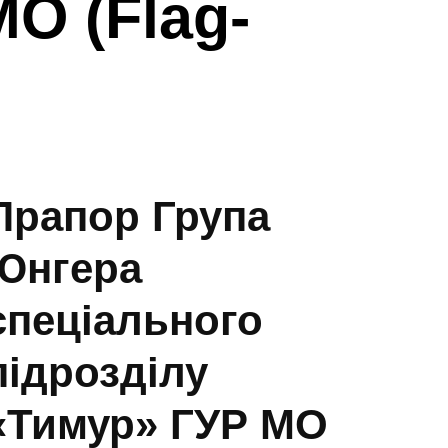
О (Flag-
Прапор Група
Юнгера
спеціального
підрозділу
«Тимур» ГУР МО