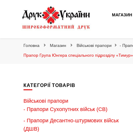
Друк України
МАГАЗИН
Друк України
Інтернет магазин широкоформатного друку
Головна
Магазин
Військові прапори
- Прап
Прапор Група Юнгера спеціального підрозділу «Тимур»
КАТЕГОРІЇ ТОВАРІВ
Військові прапори
- Прапори Сухопутних військ (СВ)
- Прапори Десантно-штурмових військ
(ДШВ)