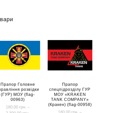
овари
Прапор Головне
Прапор
правління розвідки
спецпідрозділу ГУР
(ГУР) МОУ (flag-
МОУ «KRAKEN
00963)
TANK COMPANY»
(Кракен) (flag-00958)
180.00
грн.
–
180.00
грн.
–
Діапазон