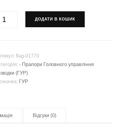
рапор
ДОДАТИ В КОШИК
рупа
нгера
пеціального
ідрозділу
ртикул:
flag-01770
Тимур»
атегорія:
- Прапори Головного управління
УР
звідки (ГУР)
О
означка:
ГУР
lag-
1770)
лькість
мація
Відгуки (0)