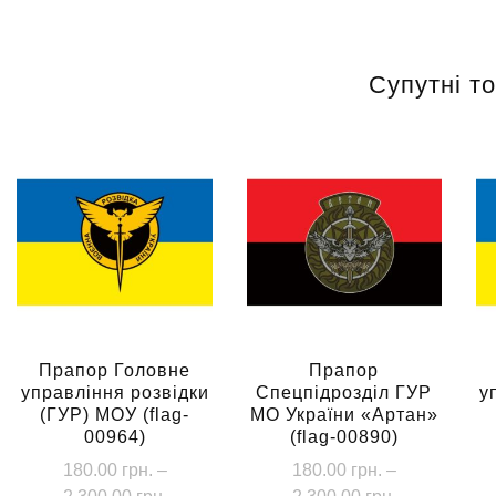
Супутні т
Прапор Головне
Прапор
управління розвідки
Спецпідрозділ ГУР
у
(ГУР) МОУ (flag-
МО України «Артан»
00964)
(flag-00890)
180.00
грн.
–
180.00
грн.
–
Діапазон
Діапазон