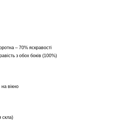
оротна – 70% яскравості
авість з обох боків (100%)
 на вікно
 скла)