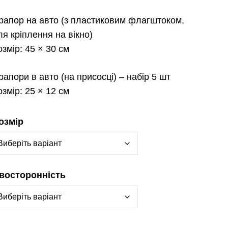
рапор на авто
(з пластиковим флагштоком,
ля кріплення на вікно)
озмір:
45 × 30 см
рапори в авто
(на присосці) – набір 5 шт
озмір:
25 × 12 см
озмір
восторонність