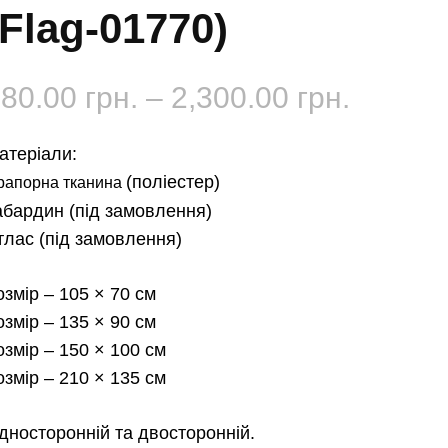
(Flag-01770)
Діапаз
180.00
грн.
–
2,300.00
грн.
цін:
атеріали:
від
(поліестер)
рапорна тканина
абардин
(під замовлення)
180.00 
тлас
(під замовлення)
до
озмір
– 105 × 70 см
2,300.0
озмір
– 135 × 90 см
озмір
– 150 × 100 см
озмір
– 210 × 135 см
дносторонній та двосторонній.