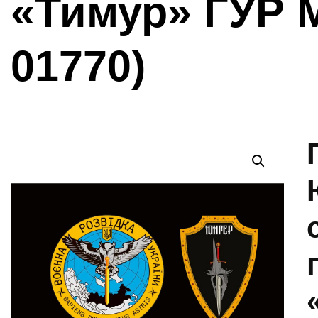
«Тимур» ГУР М
01770)