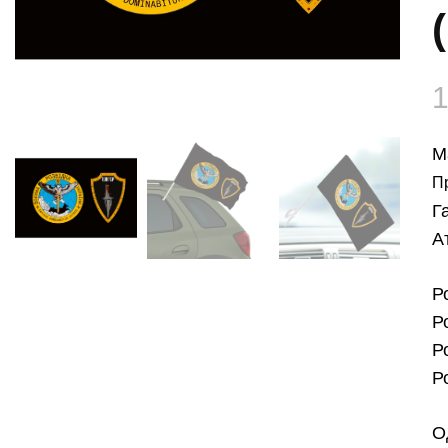
М
П
Г
А
Р
Р
Р
Р
О