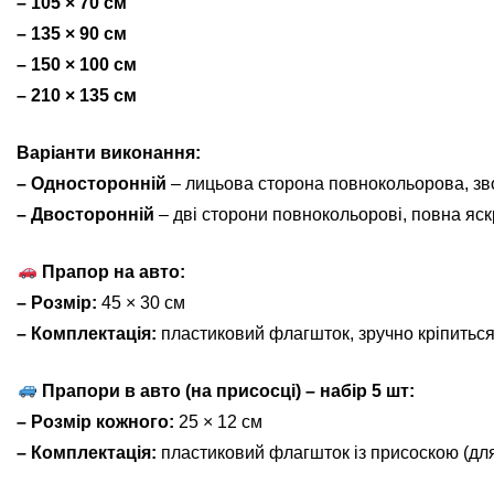
– 105 × 70 см
– 135 × 90 см
– 150 × 100 см
– 210 × 135 см
Варіанти виконання:
– Односторонній
– лицьова сторона повнокольорова, зв
– Двосторонній
– дві сторони повнокольорові, повна яскр
Прапор на авто:
– Розмір:
45 × 30 см
– Комплектація:
пластиковий флагшток, зручно кріпиться
Прапори в авто (на присосці) – набір 5 шт:
– Розмір кожного:
25 × 12 см
– Комплектація:
пластиковий флагшток із присоскою (для