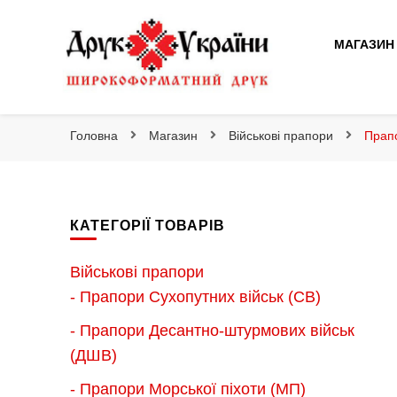
Друк України
МАГАЗИН
Друк України
Інтернет магазин широкоформатного друку
Головна
Магазин
Військові прапори
Прапо
КАТЕГОРІЇ ТОВАРІВ
Військові прапори
- Прапори Сухопутних військ (СВ)
- Прапори Десантно-штурмових військ
(ДШВ)
- Прапори Морської піхоти (МП)