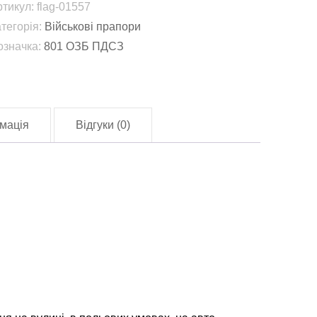
ртикул:
flag-01557
оротьби
атегорія:
Військові прапори
означка:
801 ОЗБ ПДСЗ
ідводними
иверсійними
илами
а
мація
Відгуки (0)
асобами
801
ЗБ
ДСЗ)
СУ
lag-
1557)
лькість