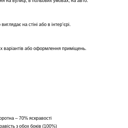
ня на вулиці, в польових умовах, на авто.
глядає на стіні або в інтер’єрі.
их варіантів або оформлення приміщень.
оротна – 70% яскравості
авість з обох боків (100%)