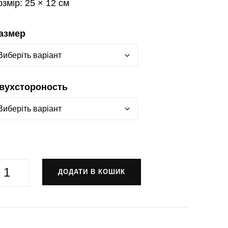
озмір:
25 × 12 см
азмер
вухстороность
рапор
ДОДАТИ В КОШИК
01-
кремий
гін