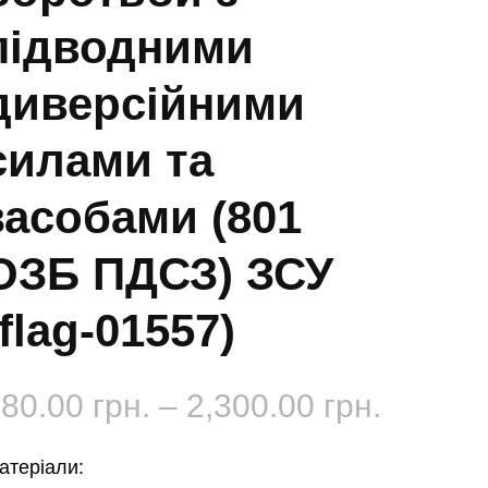
підводними
диверсійними
силами та
засобами (801
ОЗБ ПДСЗ) ЗСУ
(flag-01557)
Діапаз
180.00
грн.
–
2,300.00
грн.
цін:
атеріали: