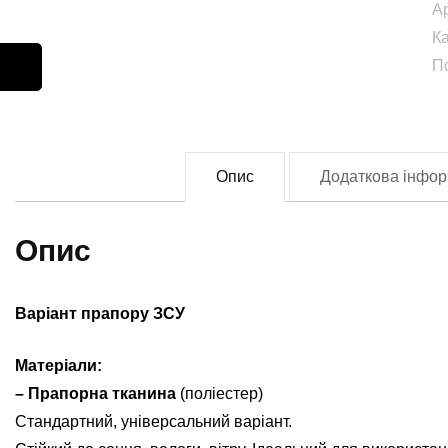
А
б
К
з
П
п
д
с
т
Опис
Додаткова інфор
з
(
О
Опис
П
З
Варіант прапору ЗСУ
(f
0
Матеріали:
кі
– Прапорна тканина
(поліестер)
Стандартний, універсальний варіант.