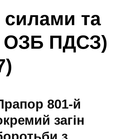
 силами та
1 ОЗБ ПДСЗ)
7)
Прапор 801-й
окремий загін
боротьби з