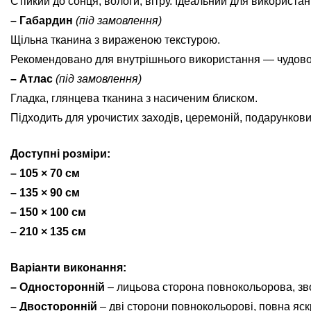
Стійкий до сонця, вологи, вітру. Ідеальний для використан
– Габардин
(під замовлення)
Щільна тканина з вираженою текстурою.
Рекомендовано для внутрішнього використання — чудово ви
– Атлас
(під замовлення)
Гладка, глянцева тканина з насиченим блиском.
Підходить для урочистих заходів, церемоній, подарунков
Доступні розміри:
– 105 × 70 см
– 135 × 90 см
– 150 × 100 см
– 210 × 135 см
Варіанти виконання:
– Односторонній
– лицьова сторона повнокольорова, зв
– Двосторонній
– дві сторони повнокольорові, повна яскр