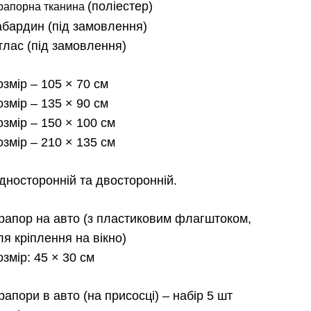
від
(поліестер)
рапорна тканина
абардин
(під замовлення)
180.00 
тлас
(під замовлення)
до
озмір
– 105 × 70 см
2,300.0
озмір
– 135 × 90 см
озмір
– 150 × 100 см
озмір
– 210 × 135 см
дносторонній та двосторонній.
рапор на авто
(з пластиковим флагштоком,
ля кріплення на вікно)
озмір:
45 × 30 см
рапори в авто
(на присосці) – набір 5 шт