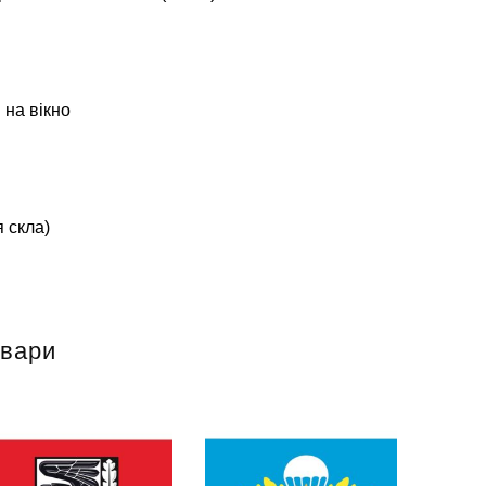
 на вікно
 скла)
овари