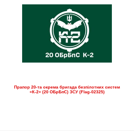
Прапор 20-та окрема бригада безпілотних систем
«К-2» (20 ОБрБпС) ЗСУ (Flag-02325)