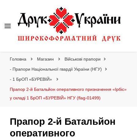
Друк України
Інтернет магазин широкоформатного друку
Головна
Магазин
Військові прапори
- Прапори Національної гвардії України (НГУ)
- 1 БрОП «БУРЕВІЙ»
Прапор 2-й Батальйон оперативного призначення «Ірбіс»
у складі 1 БрОП «БУРЕВІЙ» НГУ (flag-01499)
Прапор 2-й Батальйон
оперативного