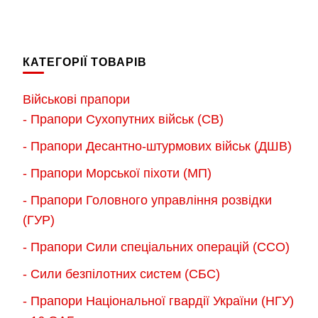
650.
товар
має
650.00 грн.
до
має
до
кілька
900.
кілька
900.00 грн.
варіантів.
КАТЕГОРІЇ ТОВАРІВ
варіантів.
Параметри
Параметри
можна
Військові прапори
можна
вибрати
- Прапори Сухопутних військ (СВ)
вибрати
на
- Прапори Десантно-штурмових військ (ДШВ)
на
сторінці
сторінці
- Прапори Морської піхоти (МП)
товару
товару
- Прапори Головного управління розвідки
(ГУР)
- Прапори Сили спеціальних операцій (ССО)
- Сили безпілотних систем (СБС)
- Прапори Національної гвардії України (НГУ)