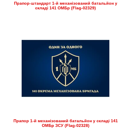
Прапор-штандарт 1-й механізований батальйон у
складі 141 ОМБр (Flag-02329)
Прапор 1-й механізований батальйон у складі 141
ОМБр ЗСУ (Flag-02328)