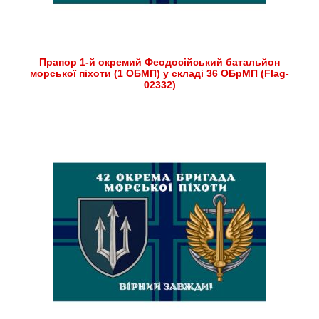
Прапор 1-й окремий Феодосійський батальйон
морської піхоти (1 ОБМП) у складі 36 ОБрМП (Flag-
02332)