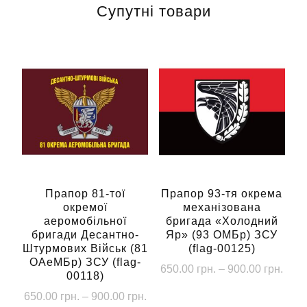
Супутні товари
Прапор 81-тої
Прапор 93-тя окрема
окремої
механізована
аеромобільної
бригада «Холодний
бригади Десантно-
Яр» (93 ОМБр) ЗСУ
Штурмових Військ (81
(flag-00125)
ОАеМБр) ЗСУ (flag-
Діап
650.00
грн.
–
900.00
грн.
00118)
цін:
Цей
Діапазон
650.00
грн.
–
900.00
грн.
від