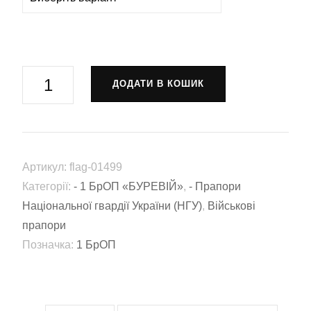
Прапор
ДОДАТИ В КОШИК
2-
й
Батальйон
оперативного
Артикул:
flag-01499
призначення
Категорії:
- 1 БрОП «БУРЕВІЙ»
,
- Прапори
«Ірбіс»
Національної гвардії України (НГУ)
,
Військові
у
прапори
складі
Позначка:
1 БрОП
1
БрОП
«БУРЕВІЙ»
НГУ