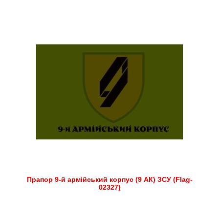
Прапор 9-й армійський корпус (9 АК) ЗСУ (Flag-
02327)