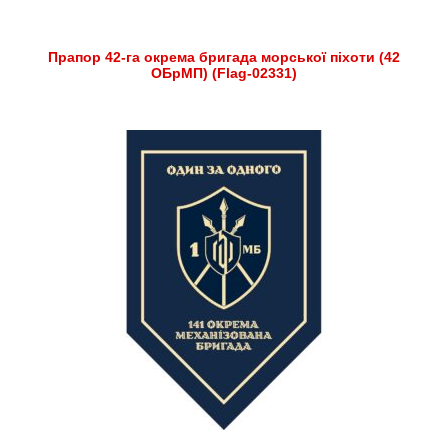
Прапор 42-га окрема бригада морської піхоти (42
ОБрМП) (Flag-02331)