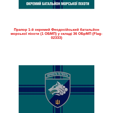
Прапор 1-й окремий Феодосійський батальйон
морської піхоти (1 ОБМП) у складі 36 ОБрМП (Flag-
02333)