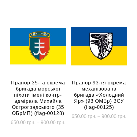
товар
цін:
650.
Цей
від
має
до
товар
650.00 грн.
кілька
900.
має
до
варіантів.
кілька
900.00 грн.
Параметри
варіантів.
можна
Параметри
вибрати
можна
на
вибрати
сторінці
на
товару
сторінці
Прапор 35-та окрема
Прапор 93-тя окрема
бригада морської
механізована
товару
піхоти імені контр-
бригада «Холодний
адмірала Михайла
Яр» (93 ОМБр) ЗСУ
Остроградського (35
(flag-00125)
ОБрМП) (flag-00128)
Діап
650.00
грн.
–
900.00
грн.
Діапазон
650.00
грн.
–
900.00
грн.
цін:
Цей
цін:
від
Цей
товар
від