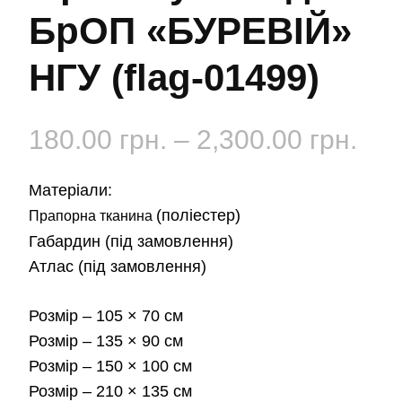
БрОП «БУРЕВІЙ»
НГУ (flag-01499)
Діа
180.00
грн.
–
2,300.00
грн.
цін:
Матеріали:
від
(поліестер)
Прапорна тканина
Габардин
(під замовлення)
180
Атлас
(під замовлення)
до
Розмір
– 105 × 70 см
2,3
Розмір
– 135 × 90 см
Розмір
– 150 × 100 см
Розмір
– 210 × 135 см