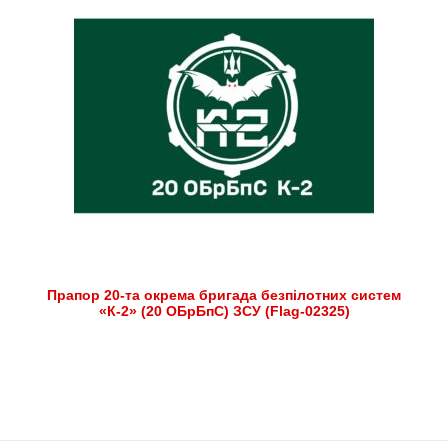
Прапор 20-та окрема бригада безпілотних систем
«К-2» (20 ОБрБпС) ЗСУ (Flag-02325)