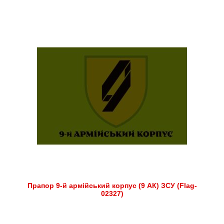
Прапор 9-й армійський корпус (9 АК) ЗСУ (Flag-
02327)