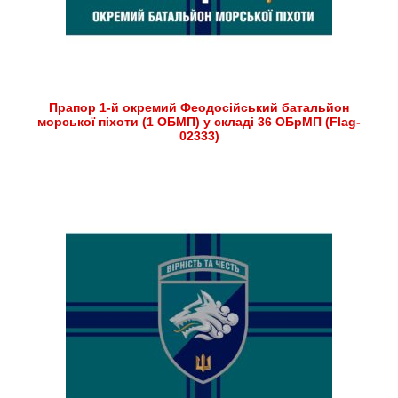
Прапор 1-й окремий Феодосійський батальйон
морської піхоти (1 ОБМП) у складі 36 ОБрМП (Flag-
02333)