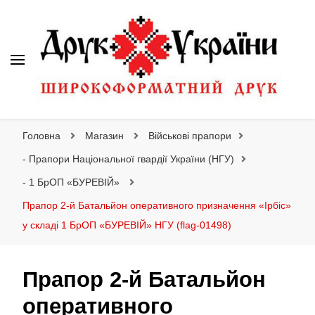
Друк України
Інтернет магазин широкоформатного друку
Головна
Магазин
Військові прапори
- Прапори Національної гвардії України (НГУ)
- 1 БрОП «БУРЕВІЙ»
Прапор 2-й Батальйон оперативного призначення «Ірбіс»
у складі 1 БрОП «БУРЕВІЙ» НГУ (flag-01498)
Прапор 2-й Батальйон
оперативного