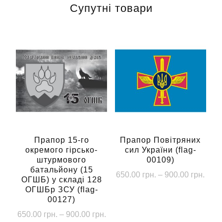
Супутні товари
Прапор 15-го
Прапор Повітряних
окремого гірсько-
сил України (flag-
штурмового
00109)
батальйону (15
Діап
650.00
грн.
–
900.00
грн.
ОГШБ) у складі 128
цін:
ОГШБр ЗСУ (flag-
Цей
від
00127)
товар
650.
Діапазон
650.00
грн.
–
900.00
грн.
має
до