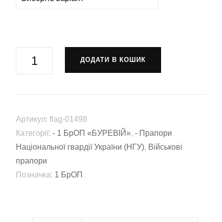
Прапор
ДОДАТИ В КОШИК
2-
й
Батальйон
оперативного
Артикул:
flag-01498
призначення
Категорії:
- 1 БрОП «БУРЕВІЙ»
,
- Прапори
«Ірбіс»
Національної гвардії України (НГУ)
,
Військові
у
прапори
складі
Позначка:
1 БрОП
1
БрОП
«БУРЕВІЙ»
НГУ