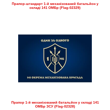
Прапор-штандарт 1-й механізований батальйон у
складі 141 ОМБр (Flag-02329)
Прапор 1-й механізований батальйон у складі 141
ОМБр ЗСУ (Flag-02328)