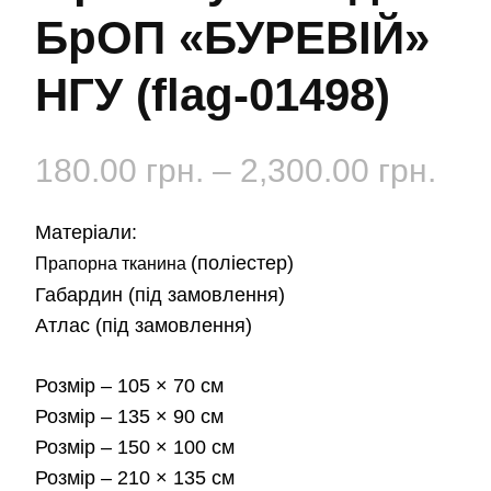
БрОП «БУРЕВІЙ»
НГУ (flag-01498)
Діа
180.00
грн.
–
2,300.00
грн.
цін:
Матеріали:
від
(поліестер)
Прапорна тканина
Габардин
(під замовлення)
180
Атлас
(під замовлення)
до
Розмір
– 105 × 70 см
2,3
Розмір
– 135 × 90 см
Розмір
– 150 × 100 см
Розмір
– 210 × 135 см