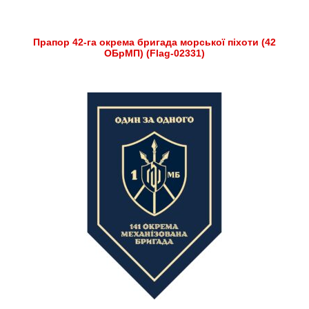
Прапор 42-га окрема бригада морської піхоти (42
ОБрМП) (Flag-02331)