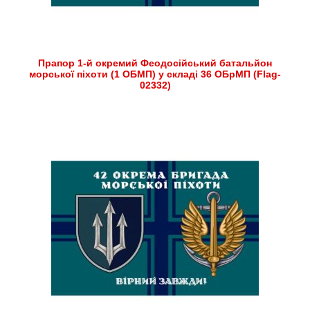
Прапор 1-й окремий Феодосійський батальйон
морської піхоти (1 ОБМП) у складі 36 ОБрМП (Flag-
02332)