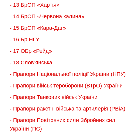
- 13 БрОП «Хартія»
- 14 БрОП «Червона калина»
- 15 БрОП «Кара-Даг»
- 16 Бр НГУ
- 17 ОБр «Рейд»
- 18 Слов’янська
- Прапори Національної поліції України (НПУ)
- Прапори військ тероборони (ВТрО) України
- Прапори Танкових військ України
- Прапори ракетні війська та артилерія (РВіА)
- Прапори Повітряних сили Збройних сил
України (ПС)