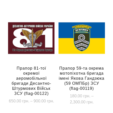
цін:
Цей
кілька
900.
від
товар
варіантів.
650.00 грн.
має
Параметри
до
кілька
900.00 грн.
можна
варіантів.
вибрати
Параметри
на
можна
сторінці
вибрати
товару
на
сторінці
Прапор 81-тої
Прапор 59-та окрема
окремої
мотопіхотна бригада
товару
аеромобільної
імені Якова Гандзюка
бригади Десантно-
(59 ОМПБр) ЗСУ
Штурмових Військ
(flag-00119)
ЗСУ (flag-00122)
180.00
грн.
–
Діапазон
650.00
грн.
–
900.00
грн.
Діапазон
2,300.00
грн.
цін:
цін:
Цей
Цей
від