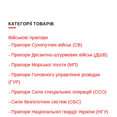
від
товар
товар
650.00 грн.
180.00 грн
має
має
до
до
кілька
900.00 грн.
кілька
2,300.00 г
КАТЕГОРІЇ ТОВАРІВ
варіантів.
варіантів.
Параметри
Параметри
Військові прапори
можна
можна
- Прапори Сухопутних військ (СВ)
вибрати
вибрати
- Прапори Десантно-штурмових військ (ДШВ)
на
на
сторінці
сторінці
- Прапори Морської піхоти (МП)
товару
товару
- Прапори Головного управління розвідки
(ГУР)
- Прапори Сили спеціальних операцій (ССО)
- Сили безпілотних систем (СБС)
- Прапори Національної гвардії України (НГУ)