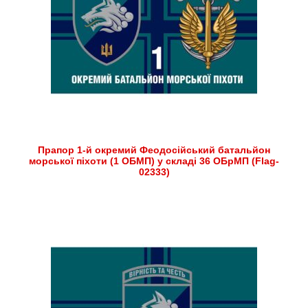
Прапор 1-й окремий Феодосійський батальйон
морської піхоти (1 ОБМП) у складі 36 ОБрМП (Flag-
02333)