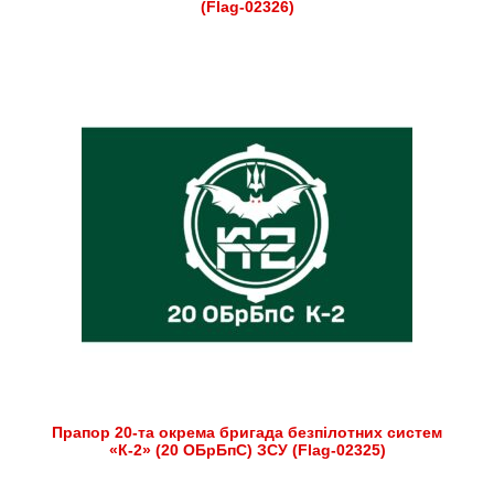
(Flag-02326)
Прапор 20-та окрема бригада безпілотних систем
«К-2» (20 ОБрБпС) ЗСУ (Flag-02325)