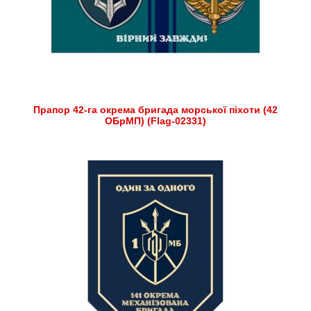
Прапор 42-га окрема бригада морської піхоти (42
ОБрМП) (Flag-02331)