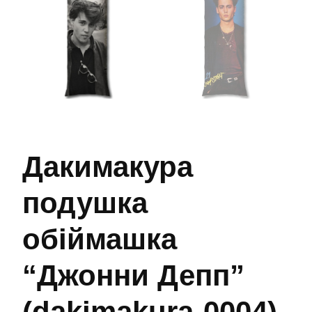
Дакимакура
подушка
обіймашка
“Джонни Депп”
(dakimakura-0004)