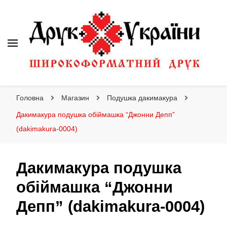
Друк України
Інтернет магазин широкоформатного друку
Головна
Магазин
Подушка дакимакура
Дакимакура подушка обіймашка “Джонни Депп”
(dakimakura-0004)
Дакимакура подушка
обіймашка “Джонни
Депп” (dakimakura-0004)