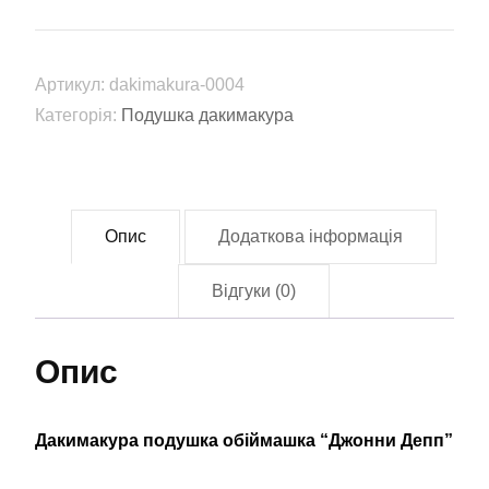
обіймашка
"Джонни
Депп"
Артикул:
dakimakura-0004
(dakimakura-
Категорія:
Подушка дакимакура
0004)
кількість
Опис
Додаткова інформація
Відгуки (0)
Опис
Дакимакура подушка обіймашка “Джонни Депп”