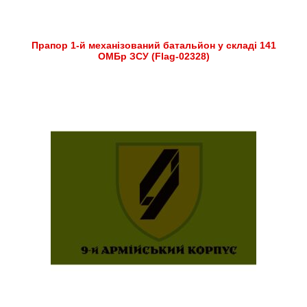
Прапор 1-й механізований батальйон у складі 141
ОМБр ЗСУ (Flag-02328)