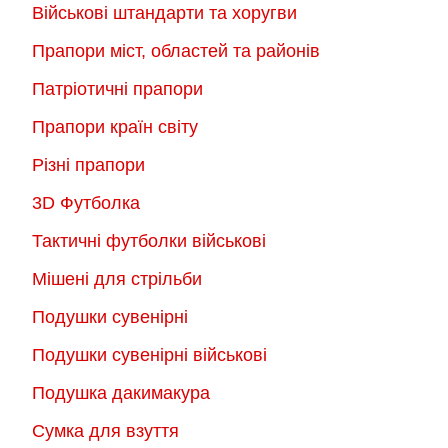
на
Військові штандарти та хоругви
сторінці
сторінці
товару
Прапори міст, областей та районів
товару
Патріотичні прапори
Прапори країн світу
Різні прапори
3D Футболка
Тактичні футболки військові
Мішені для стрільби
Подушки сувенірні
Подушки сувенірні військові
Подушка дакимакура
Сумка для взуття