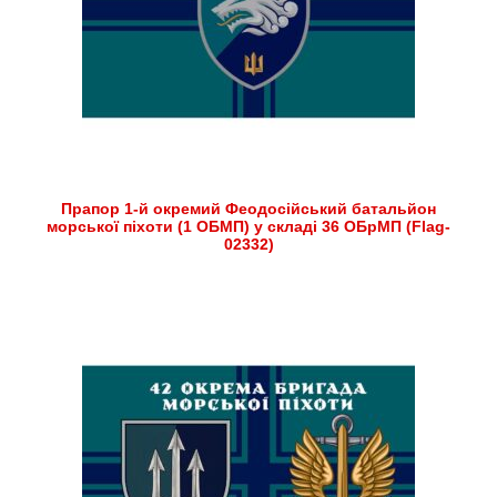
Прапор 1-й окремий Феодосійський батальйон
морської піхоти (1 ОБМП) у складі 36 ОБрМП (Flag-
02332)