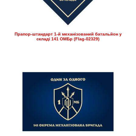
Прапор-штандарт 1-й механізований батальйон у
складі 141 ОМБр (Flag-02329)