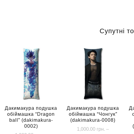
Супутні т
Дакимакура подушка
Дакимакура подушка
Д
обіймашка “Dragon
обіймашка “Чонгук”
ball” (dakimakura-
(dakimakura-0008)
0002)
1,000.00
грн.
–