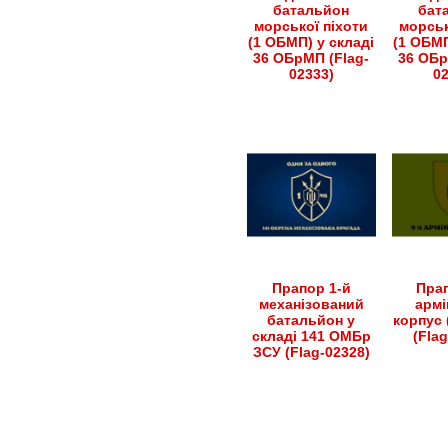
батальйон
бат
морської піхоти
морськ
(1 ОБМП) у складі
(1 ОБМП
36 ОБрМП (Flag-
36 ОБр
02333)
0
Прапор 1-й
Прап
механізований
армі
батальйон у
корпус 
складі 141 ОМБр
(Fla
ЗСУ (Flag-02328)