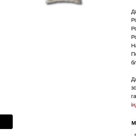
Д
Р
Р
Р
Н
П
б
Д
з
г
і
М