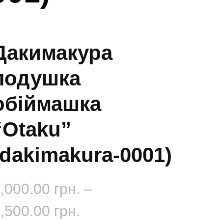
Дакимакура
подушка
обіймашка
“Otaku”
(dakimakura-0001)
,000.00
грн.
–
Діапазон
,500.00
грн.