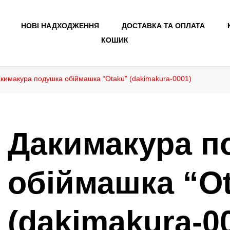
НОВІ НАДХОДЖЕННЯ
ДОСТАВКА ТА ОПЛАТА
КОШИК
кимакура подушка обіймашка “Otaku” (dakimakura-0001)
Дакимакура п
обіймашка “O
(dakimakura-0