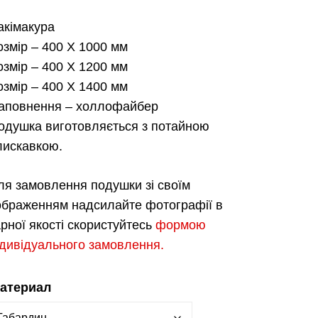
цін:
акімакура
від
озмір –
400 Х 1000 мм
озмір –
400 Х 1200 мм
1,000.00 грн.
озмір –
400 Х 1400 мм
аповнення –
холлофайбер
до
одушка виготовляється з потайною
1,500.00 грн.
лискавкою.
ля замовлення подушки зі своїм
ображенням надсилайте фотографії в
арної якості скористуйтесь
формою
ндивідуального замовлення.
атериал