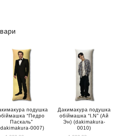
овари
акимакура подушка
Дакимакура подушка
обіймашка “Педро
обіймашка “I.N” (Ай
Паскаль”
Эн) (dakimakura-
(dakimakura-0007)
0010)