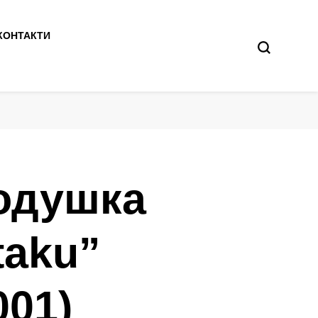
КОНТАКТИ
одушка
taku”
001)