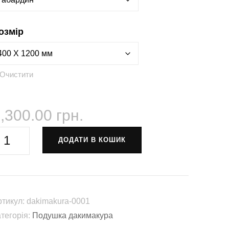
озмір
Очистити
,300.00
грн.
акимакура
ДОДАТИ В КОШИК
одушка
біймашка
Otaku"
dakimakura-
ртикул:
dakimakura-0001
001)
атегорія:
Подушка дакимакура
лькість