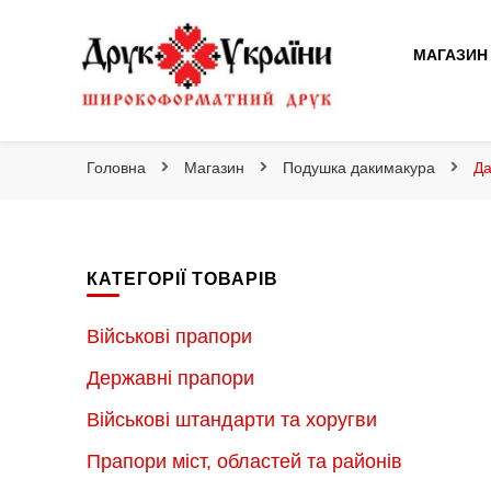
Друк України
МАГАЗИН
Друк України
Інтернет магазин широкоформатного друку
Головна
Магазин
Подушка дакимакура
Да
КАТЕГОРІЇ ТОВАРІВ
Військові прапори
Державні прапори
Військові штандарти та хоругви
Прапори міст, областей та районів