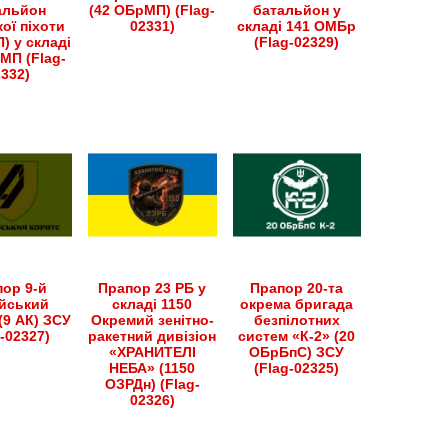
альйон
(42 ОБрМП) (Flag-
батальйон у
ої піхоти
02331)
складі 141 ОМБр
) у складі
(Flag-02329)
МП (Flag-
2332)
ор 9-й
Прапор 23 РБ у
Прапор 20-та
йський
складі 1150
окрема бригада
(9 АК) ЗСУ
Окремий зенітно-
безпілотних
g-02327)
ракетний дивізіон
систем «К-2» (20
«ХРАНИТЕЛІ
ОБрБпС) ЗСУ
НЕБА» (1150
(Flag-02325)
ОЗРДн) (Flag-
02326)