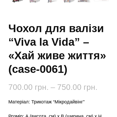
Чохол для валізи
“Viva la Vida” –
«Хай живе життя»
(case-0061)
Діап
700.00
грн.
–
750.00
грн.
цін:
Матеріал: Трикотаж “Мікродайвінг”
від
Розмір: А (висота, см) х B (ширина, см) x H