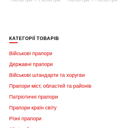
цін:
цін:
Цей
Цей
від
від
товар
товар
700.00 грн.
700.
має
має
до
до
кілька
кілька
750.00 грн.
750.
КАТЕГОРІЇ ТОВАРІВ
варіантів.
варіантів.
Параметри
Параметри
Військові прапори
можна
можна
Державні прапори
вибрати
вибрати
на
на
Військові штандарти та хоругви
сторінці
сторінці
Прапори міст, областей та районів
товару
товару
Патріотичні прапори
Прапори країн світу
Різні прапори