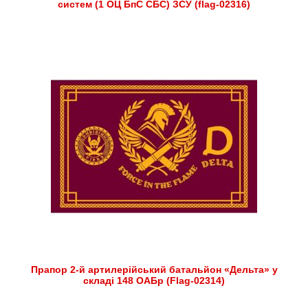
систем (1 ОЦ БпС СБС) ЗСУ (flag-02316)
Прапор 2-й артилерійський батальйон «Дельта» у
складі 148 ОАБр (Flag-02314)