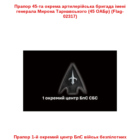
Прапор 45-та окрема артилерійська бригада імені
генерала Мирона Тарнавського (45 ОАБр) (Flag-
02317)
Прапор 1-й окремий центр БпС військ безпілотних