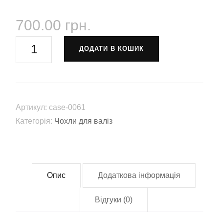
700.00
грн.
Чохол
ДОДАТИ В КОШИК
для
валізи
"Viva
la
Артикул:
case-0061
Vida"
Категорія:
Чохли для валіз
–
«Хай
живе
життя»
Опис
Додаткова інформація
(case-
0061)
Відгуки (0)
кількість