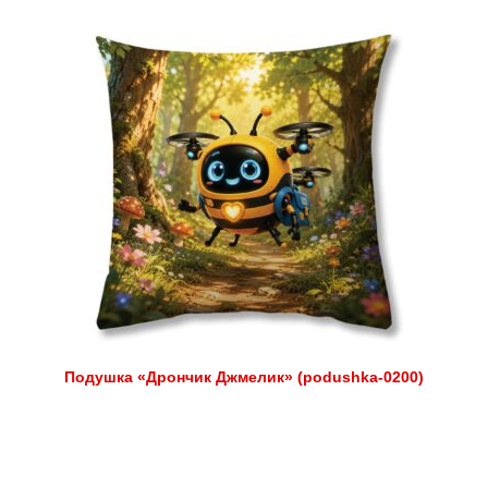
Подушка «Дрончик Джмелик» (podushka-0200)