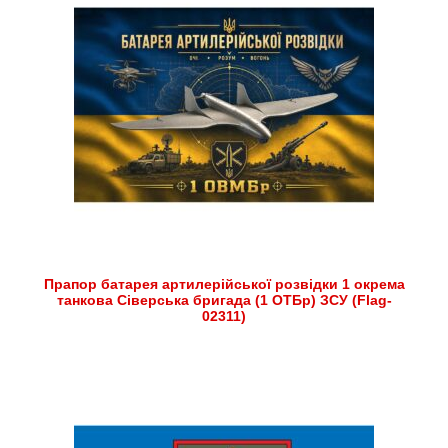
Прапор батарея артилерійської розвідки 1 окрема
танкова Сіверська бригада (1 ОТБр) ЗСУ (Flag-
02311)