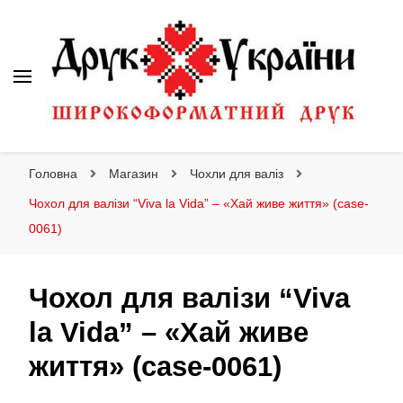
Друк України
Інтернет магазин широкоформатного друку
Головна
Магазин
Чохли для валіз
Чохол для валізи “Viva la Vida” – «Хай живе життя» (case-
0061)
Чохол для валізи “Viva
la Vida” – «Хай живе
життя» (case-0061)