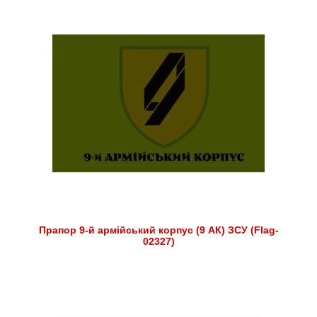
Прапор 9-й армійський корпус (9 АК) ЗСУ (Flag-
02327)