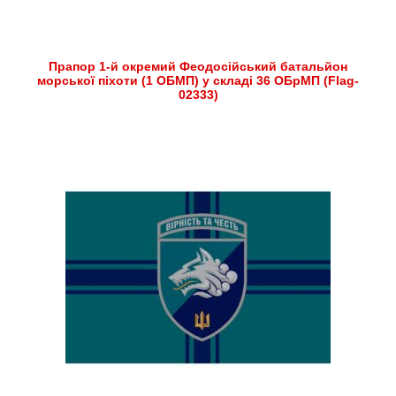
Прапор 1-й окремий Феодосійський батальйон
морської піхоти (1 ОБМП) у складі 36 ОБрМП (Flag-
02333)