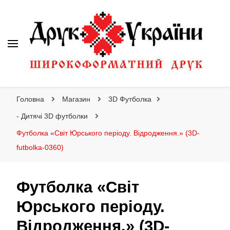
Друк України
Інтернет магазин широкоформатного друку
Головна
Магазин
3D Футболка
- Дитячі 3D футболки
Футболка «Світ Юрського періоду. Відродження.» (3D-
futbolka-0360)
Футболка «Світ
Юрського періоду.
Відродження.» (3D-