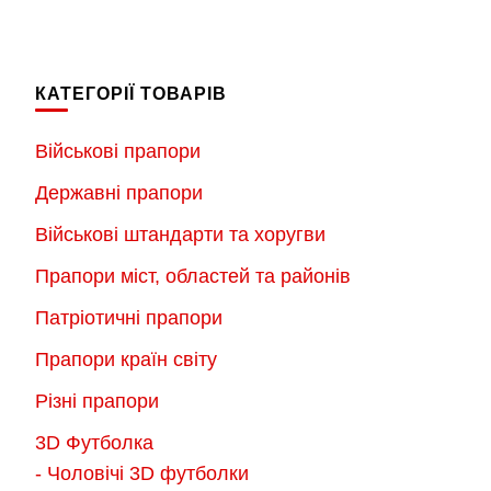
товар
має
має
кілька
кілька
варіантів.
КАТЕГОРІЇ ТОВАРІВ
варіантів.
Параметри
Параметри
можна
Військові прапори
можна
вибрати
Державні прапори
вибрати
на
на
Військові штандарти та хоругви
сторінці
сторінці
товару
Прапори міст, областей та районів
товару
Патріотичні прапори
Прапори країн світу
Різні прапори
3D Футболка
- Чоловічі 3D футболки