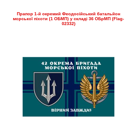
Прапор 1-й окремий Феодосійський батальйон
морської піхоти (1 ОБМП) у складі 36 ОБрМП (Flag-
02332)