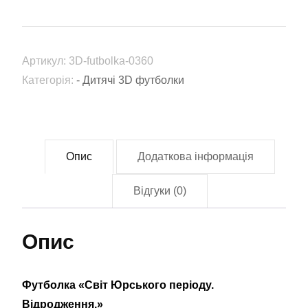
Юрського
періоду.
Відродження.»
Артикул:
3D-futbolka-0360
(3D-
Категорія:
- Дитячі 3D футболки
futbolka-
0360)
кількість
Опис
Додаткова інформація
Відгуки (0)
Опис
Футболка «Світ Юрського періоду.
Відродження.»