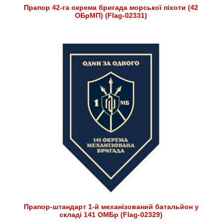
Прапор 42-га окрема бригада морської піхоти (42
ОБрМП) (Flag-02331)
Прапор-штандарт 1-й механізований батальйон у
складі 141 ОМБр (Flag-02329)