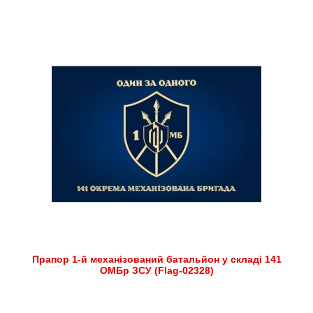
Прапор 1-й механізований батальйон у складі 141
ОМБр ЗСУ (Flag-02328)