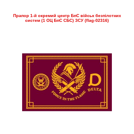
Прапор 1-й окремий центр БпС військ безпілотних
систем (1 ОЦ БпС СБС) ЗСУ (flag-02316)