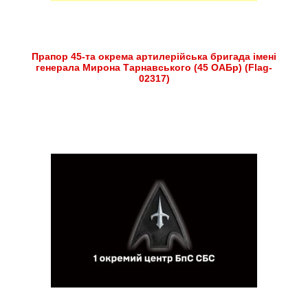
Прапор 45-та окрема артилерійська бригада імені
генерала Мирона Тарнавського (45 ОАБр) (Flag-
02317)