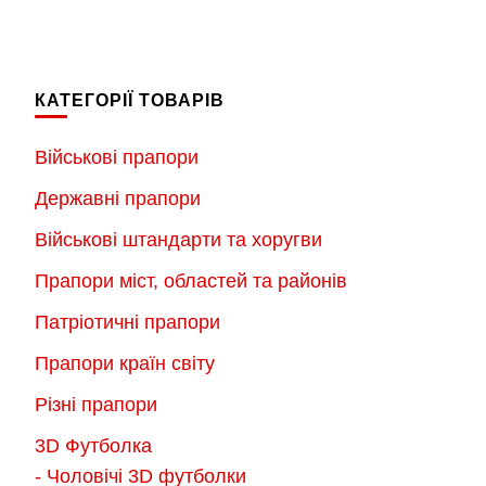
товар
товар
має
має
кілька
кілька
КАТЕГОРІЇ ТОВАРІВ
варіантів.
варіантів.
Параметри
Параметри
Військові прапори
можна
можна
Державні прапори
вибрати
вибрати
на
на
Військові штандарти та хоругви
сторінці
сторінці
Прапори міст, областей та районів
товару
товару
Патріотичні прапори
Прапори країн світу
Різні прапори
3D Футболка
- Чоловічі 3D футболки