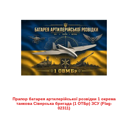
Прапор батарея артилерійської розвідки 1 окрема
танкова Сіверська бригада (1 ОТБр) ЗСУ (Flag-
02311)