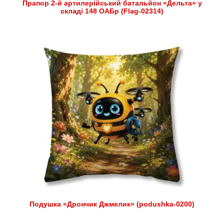
Прапор 2-й артилерійський батальйон «Дельта» у
складі 148 ОАБр (Flag-02314)
Подушка «Дрончик Джмелик» (podushka-0200)