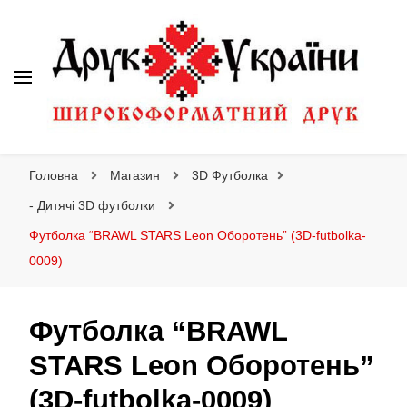
Друк України
Інтернет магазин широкоформатного друку
Головна
Магазин
3D Футболка
- Дитячі 3D футболки
Футболка “BRAWL STARS Leon Оборотень” (3D-futbolka-
0009)
Футболка “BRAWL
STARS Leon Оборотень”
(3D-futbolka-0009)