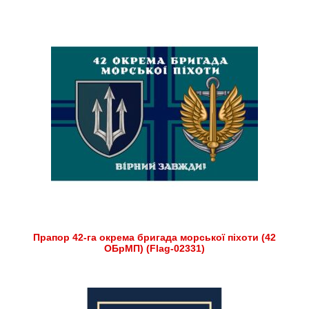
Прапор 42-га окрема бригада морської піхоти (42
ОБрМП) (Flag-02331)