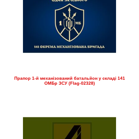
Прапор 1-й механізований батальйон у складі 141
ОМБр ЗСУ (Flag-02328)