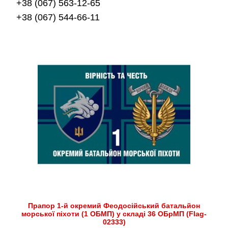
+38 (067) 563-12-65
+38 (067) 544-66-11
Прапор 1-й окремий Феодосійський батальйон
морської піхоти (1 ОБМП) у складі 36 ОБрМП (Flag-
02333)