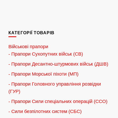
цін:
цін:
Цей
Цей
від
від
товар
товар
180.00 грн.
180.00 грн
має
має
до
до
кілька
кілька
2,300.00 грн.
2,300.00 г
КАТЕГОРІЇ ТОВАРІВ
варіантів.
варіантів.
Параметри
Параметри
Військові прапори
можна
можна
- Прапори Сухопутних військ (СВ)
вибрати
вибрати
- Прапори Десантно-штурмових військ (ДШВ)
на
на
сторінці
сторінці
- Прапори Морської піхоти (МП)
товару
товару
- Прапори Головного управління розвідки
(ГУР)
- Прапори Сили спеціальних операцій (ССО)
- Сили безпілотних систем (СБС)