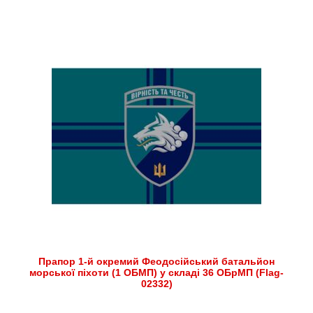
Прапор 1-й окремий Феодосійський батальйон
морської піхоти (1 ОБМП) у складі 36 ОБрМП (Flag-
02332)