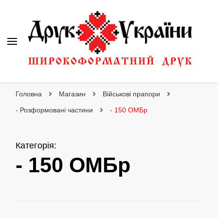
Друк України
Інтернет магазин широкоформатного друку
Головна
Магазин
Військові прапори
- Розформовані частини
- 150 ОМБр
Категорія
:
- 150 ОМБр