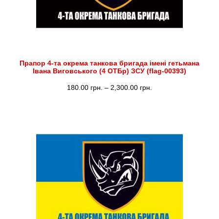
Прапор 4-та окрема танкова бригада імені гетьмана
Івана Виговського (4 ОТБр) ЗСУ (flag-00393)
Діапазон
180.00
грн.
–
2,300.00
грн.
цін:
від
180.00 грн.
до
2,300.00 грн.