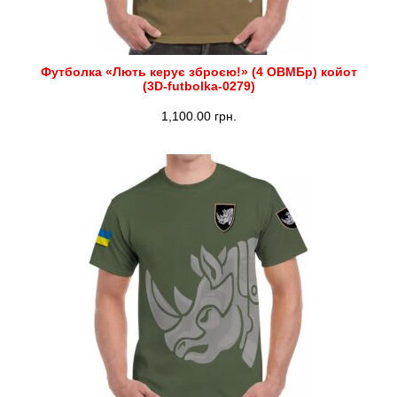
Футболка «Лють керує зброєю!» (4 ОВМБр) койот
(3D-futbolka-0279)
1,100.00
грн.