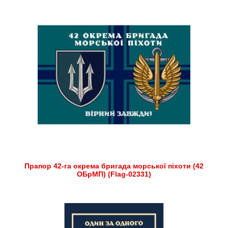
Прапор 42-га окрема бригада морської піхоти (42
ОБрМП) (Flag-02331)