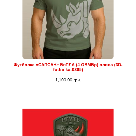
Футболка «САПСАН» БпПЛА (4 ОВМБр) олива (3D-
futbolka-0365)
1,100.00
грн.