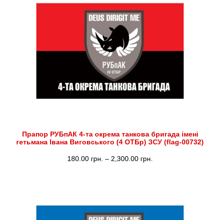
до
2,300.00 грн.
Прапор РУБпАК 4-та окрема танкова бригада імені
гетьмана Івана Виговського (4 ОТБр) ЗСУ (flag-00732)
Діапазон
180.00
грн.
–
2,300.00
грн.
цін:
від
180.00 грн.
до