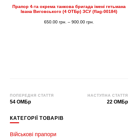
Прапор 4-та окрема танкова бригада імені гетьмана
Івана Виговського (4 ОТБр) ЗСУ (flag-00184)
Діапазон
650.00
грн.
–
900.00
грн.
цін:
від
650.00 грн.
до
900.00 грн.
Навігація
ПОПЕРЕДНЯ СТАТТЯ
НАСТУПНА СТАТТЯ
54 ОМБр
22 ОМБр
по
запису
КАТЕГОРІЇ ТОВАРІВ
Військові прапори