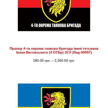
Прапор 4-та окрема танкова бригада імені гетьмана
Івана Виговського (4 ОТБр) ЗСУ (flag-00597)
Діапазон
180.00
грн.
–
2,300.00
грн.
цін:
від
180.00 грн.
до
2,300.00 грн.