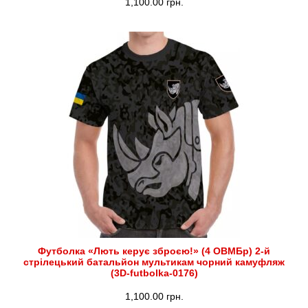
1,100.00
грн.
Футболка «Лють керує зброєю!» (4 ОВМБр) 2-й
стрілецький батальйон мультикам чорний камуфляж
(3D-futbolka-0176)
1,100.00
грн.