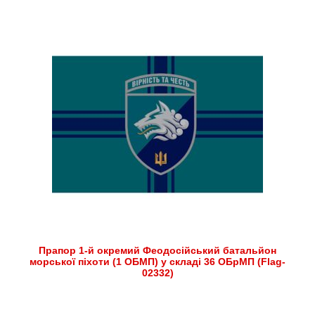
Прапор 1-й окремий Феодосійський батальйон
морської піхоти (1 ОБМП) у складі 36 ОБрМП (Flag-
02332)