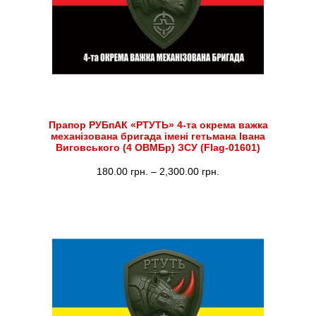
Прапор РУБпАК «РТУТЬ» 4-та окрема важка
механізована бригада імені гетьмана Івана
Виговського (4 ОВМБр) ЗСУ (Flag-01601)
Діапазон
180.00
грн.
–
2,300.00
грн.
цін:
від
180.00 грн.
до
2,300.00 грн.