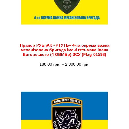
Прапор РУБпАК «РТУТЬ» 4-та окрема важка
механізована бригада імені гетьмана Івана
Виговського (4 ОВМБр) ЗСУ (Flag-01598)
Діапазон
180.00
грн.
–
2,300.00
грн.
цін:
від
180.00 грн.
до
2,300.00 грн.