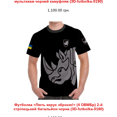
мультикам чорний камуфляж (3D-futbolka-0190)
1,100.00
грн.
Футболка «Лють керує зброєю!» (4 ОВМБр) 2-й
стрілецький батальйон чорна (3D-futbolka-0180)