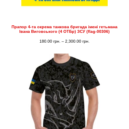
Прапор 4-та окрема танкова бригада імені гетьмана
Івана Виговського (4 ОТБр) ЗСУ (flag-00306)
Діапазон
180.00
грн.
–
2,300.00
грн.
цін:
від
180.00 грн.
до
2,300.00 грн.