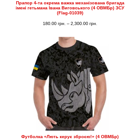
Прапор 4-та окрема важка механізована бригада
імені гетьмана Івана Виговського (4 ОВМБр) ЗСУ
(Flag-01039)
Діапазон
180.00
грн.
–
2,300.00
грн.
цін:
від
180.00 грн.
до
2,300.00 грн.
Футболка «Лють керує зброєю!» (4 ОВМБр)