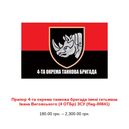
Прапор 4-та окрема танкова бригада імені гетьмана
Івана Виговського (4 ОТБр) ЗСУ (flag-00841)
Діапазон
180.00
грн.
–
2,300.00
грн.
цін: