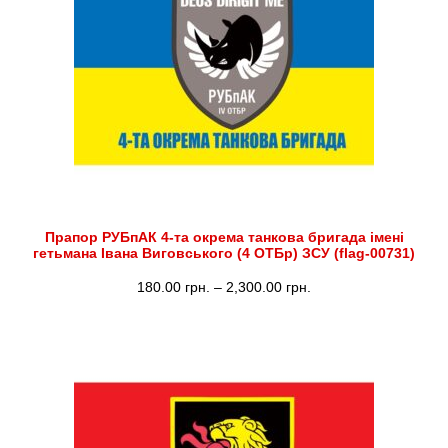
2,300.00 грн.
Прапор РУБпАК 4-та окрема танкова бригада імені
гетьмана Івана Виговського (4 ОТБр) ЗСУ (flag-00731)
Діапазон
180.00
грн.
–
2,300.00
грн.
цін:
від
180.00 грн.
до
2,300.00 грн.