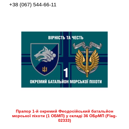
+38 (067) 544-66-11
Прапор 1-й окремий Феодосійський батальйон
морської піхоти (1 ОБМП) у складі 36 ОБрМП (Flag-
02333)