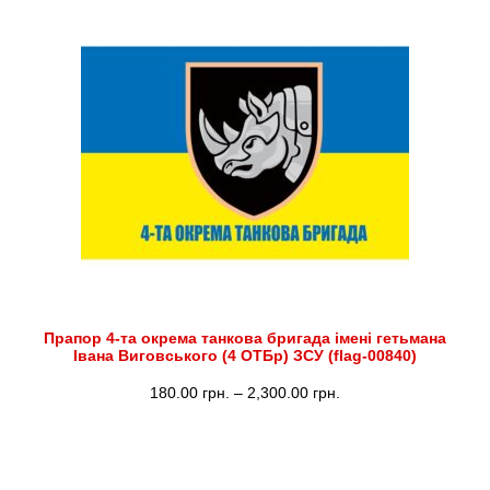
від
180.00 грн.
до
2,300.00 грн.
Прапор 4-та окрема танкова бригада імені гетьмана
Івана Виговського (4 ОТБр) ЗСУ (flag-00840)
Діапазон
180.00
грн.
–
2,300.00
грн.
цін:
від
180.00 грн.