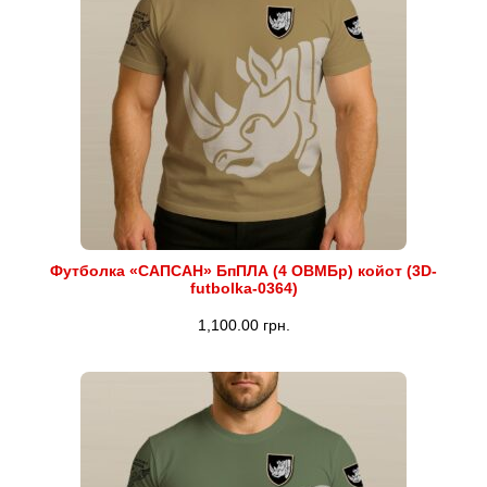
Футболка «САПСАН» БпПЛА (4 ОВМБр) койот (3D-
futbolka-0364)
1,100.00
грн.