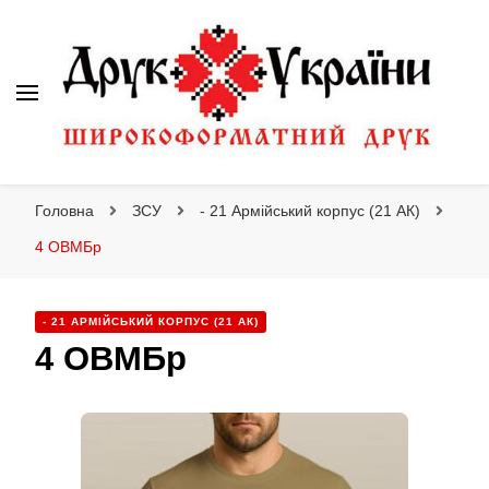
Друк України
Друк України
Інтернет магазин широкоформатного друку
Головна
ЗСУ
- 21 Армійський корпус (21 АК)
4 ОВМБр
- 21 АРМІЙСЬКИЙ КОРПУС (21 АК)
4 ОВМБр