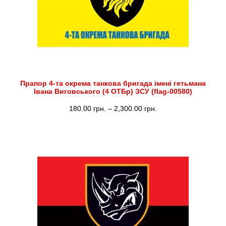
Прапор 4-та окрема танкова бригада імені гетьмана
Івана Виговського (4 ОТБр) ЗСУ (flag-00580)
Діапазон
180.00
грн.
–
2,300.00
грн.
цін:
від
180.00 грн.
до
2,300.00 грн.