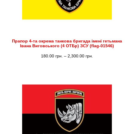
Прапор 4-та окрема танкова бригада імені гетьмана
Івана Виговського (4 ОТБр) ЗСУ (flag-01546)
Діапазон
180.00
грн.
–
2,300.00
грн.
цін:
від
180.00 грн.
до
2,300.00 грн.