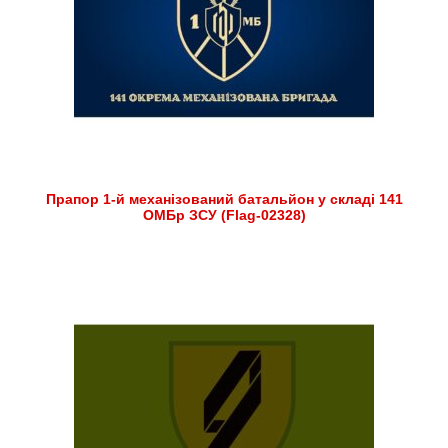
Прапор 1-й механізований батальйон у складі 141
ОМБр ЗСУ (Flag-02328)