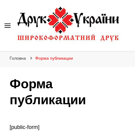
Друк України
Інтернет магазин широкоформатного друку
Головна
Форма публикации
Форма
публикации
[public-form]