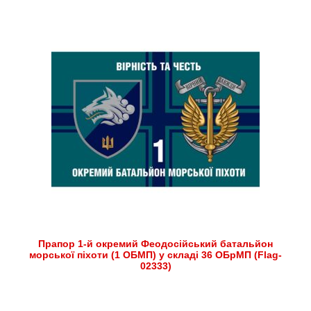
Прапор 1-й окремий Феодосійський батальйон
морської піхоти (1 ОБМП) у складі 36 ОБрМП (Flag-
02333)