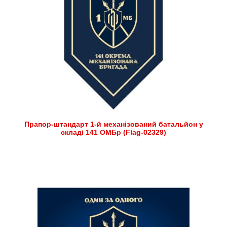
Прапор-штандарт 1-й механізований батальйон у
складі 141 ОМБр (Flag-02329)