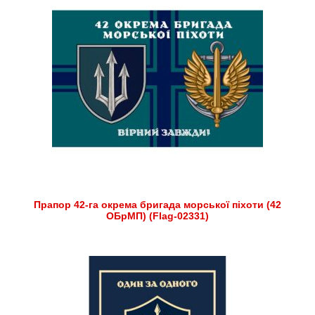
Прапор 42-га окрема бригада морської піхоти (42
ОБрМП) (Flag-02331)