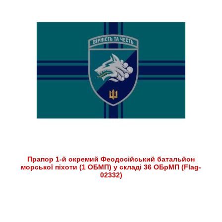
Прапор 1-й окремий Феодосійський батальйон
морської піхоти (1 ОБМП) у складі 36 ОБрМП (Flag-
02332)