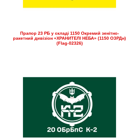
Прапор 23 РБ у складі 1150 Окремий зенітно-
ракетний дивізіон «ХРАНИТЕЛІ НЕБА» (1150 ОЗРДн)
(Flag-02326)