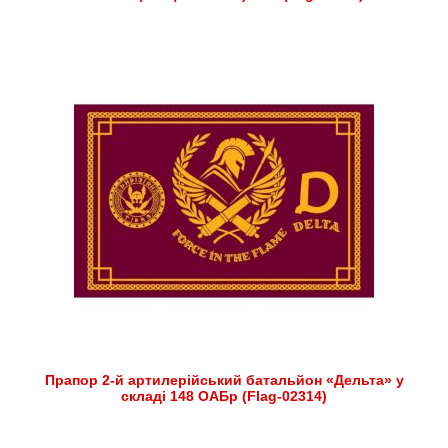
Прапор 2-й артилерійський батальйон «Дельта» у
складі 148 ОАБр (Flag-02314)