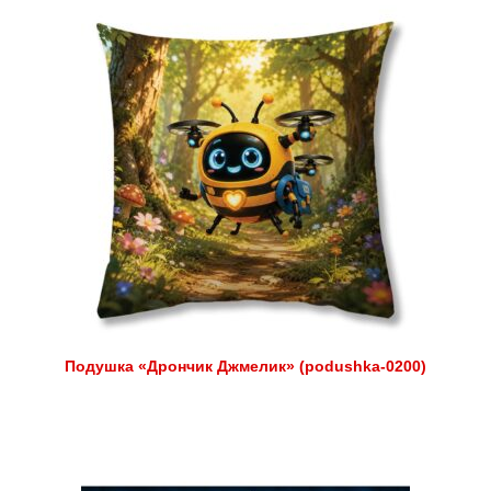
Подушка «Дрончик Джмелик» (podushka-0200)