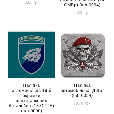
50.00
грн.
ОМБр) (tab-0094)
50.00
грн.
Наліпка
Наліпка
автомобільна 18-й
автомобільна “ДШБ”
окремий
(tab-0054)
протитанковий
50.00
грн.
батальйон (18 ОПТБ)
(tab-0090)