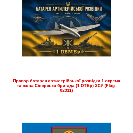
Прапор батарея артилерійської розвідки 1 окрема
танкова Сіверська бригада (1 ОТБр) ЗСУ (Flag-
02311)