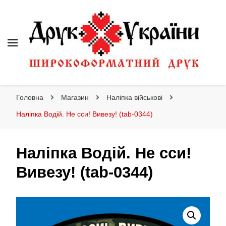
Друк України
Інтернет магазин широкоформатного друку
Головна
Магазин
Наліпка військові
Наліпка Водій. Не сси! Вивезу! (tab-0344)
Наліпка Водій. Не сси!
Вивезу! (tab-0344)