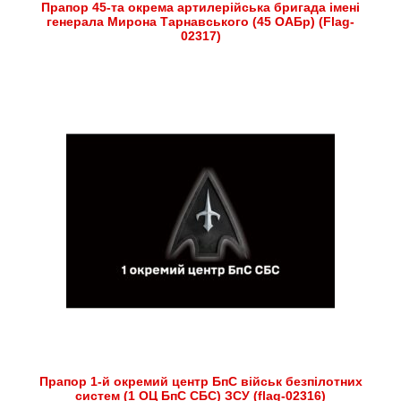
Прапор 45-та окрема артилерійська бригада імені
генерала Мирона Тарнавського (45 ОАБр) (Flag-
02317)
Прапор 1-й окремий центр БпС військ безпілотних
систем (1 ОЦ БпС СБС) ЗСУ (flag-02316)