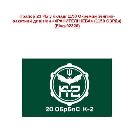
Прапор 23 РБ у складі 1150 Окремий зенітно-
ракетний дивізіон «ХРАНИТЕЛІ НЕБА» (1150 ОЗРДн)
(Flag-02326)