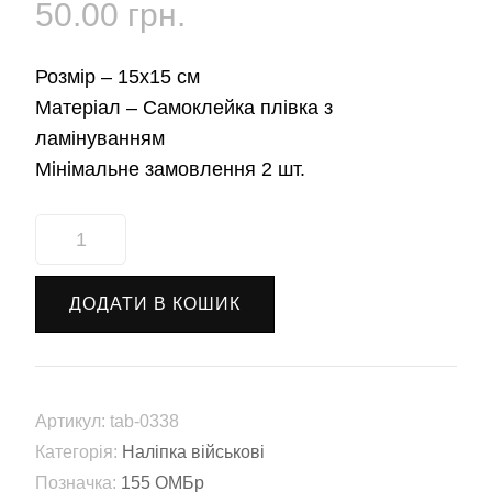
50.00
грн.
Розмір –
15х15 см
Матеріал –
Самоклейка плівка з
ламінуванням
Мінімальне замовлення 2 шт.
Наліпка
155-
та
ДОДАТИ В КОШИК
Окрема
механізована
бригада
імені
Артикул:
tab-0338
Анни
Категорія:
Наліпка військові
Київської
Позначка:
155 ОМБр