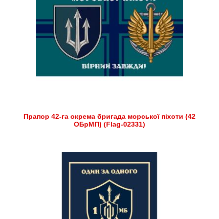
Прапор 42-га окрема бригада морської піхоти (42
ОБрМП) (Flag-02331)