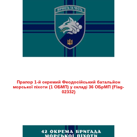
Прапор 1-й окремий Феодосійський батальйон
морської піхоти (1 ОБМП) у складі 36 ОБрМП (Flag-
02332)