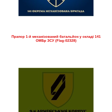
Прапор 1-й механізований батальйон у складі 141
ОМБр ЗСУ (Flag-02328)