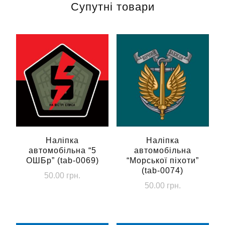
Супутні товари
Наліпка
Наліпка
автомобільна “5
автомобільна
ОШБр” (tab-0069)
“Морської піхоти”
(tab-0074)
50.00
грн.
50.00
грн.