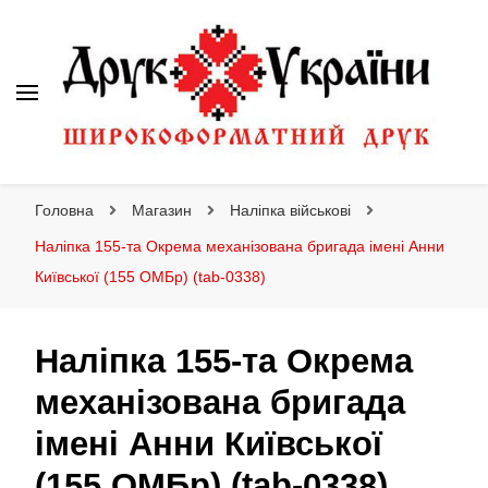
Друк України
Інтернет магазин широкоформатного друку
Головна
Магазин
Наліпка військові
Наліпка 155-та Окрема механізована бригада імені Анни
Київської (155 ОMБр) (tab-0338)
Наліпка 155-та Окрема
механізована бригада
імені Анни Київської
(155 ОMБр) (tab-0338)