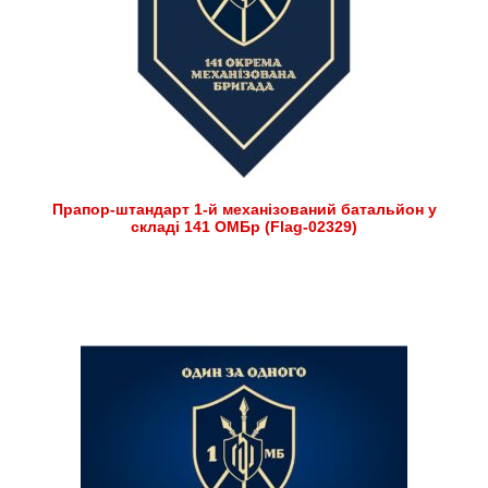
Прапор-штандарт 1-й механізований батальйон у
складі 141 ОМБр (Flag-02329)