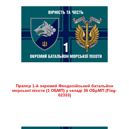
Прапор 1-й окремий Феодосійський батальйон
морської піхоти (1 ОБМП) у складі 36 ОБрМП (Flag-
02333)