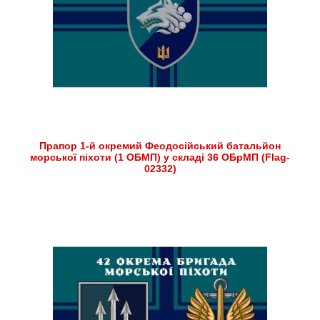
Прапор 1-й окремий Феодосійський батальйон
морської піхоти (1 ОБМП) у складі 36 ОБрМП (Flag-
02332)