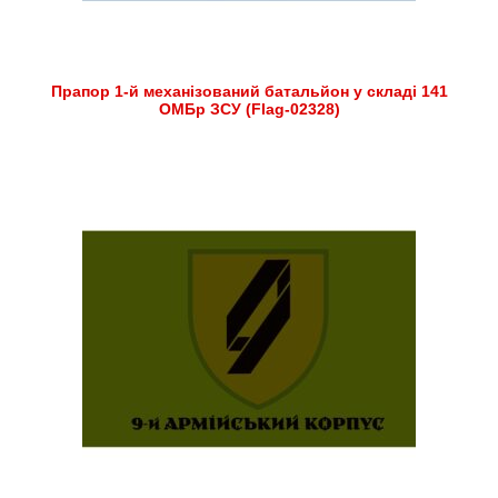
Прапор 1-й механізований батальйон у складі 141
ОМБр ЗСУ (Flag-02328)