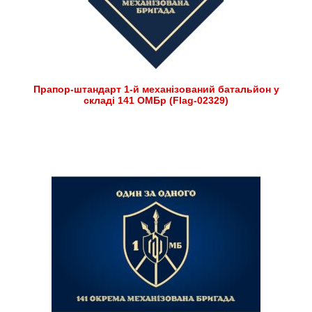
Прапор-штандарт 1-й механізований батальйон у
складі 141 ОМБр (Flag-02329)