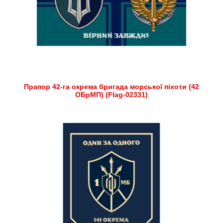
Прапор 42-га окрема бригада морської піхоти (42
ОБрМП) (Flag-02331)