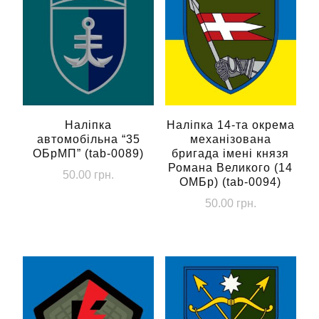
Наліпка
Наліпка 14-та окрема
автомобільна “35
механізована
ОБрМП” (tab-0089)
бригада імені князя
Романа Великого (14
50.00
грн.
ОМБр) (tab-0094)
50.00
грн.