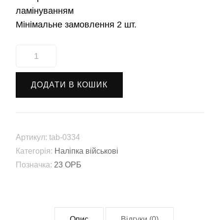
ламінуванням
Мінімальне замовлення 2 шт.
Наліпка
23-
й
ДОДАТИ В КОШИК
окремий
розвідувальний
батальйон
(23
Артикул:
tab-0334
ОРБ)
Категорія:
Наліпка військові
(tab-
Позначка:
23 ОРБ
0334)
кількість
Опис
Відгуки (0)