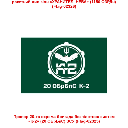
ракетний дивізіон «ХРАНИТЕЛІ НЕБА» (1150 ОЗРДн)
(Flag-02326)
Прапор 20-та окрема бригада безпілотних систем
«К-2» (20 ОБрБпС) ЗСУ (Flag-02325)