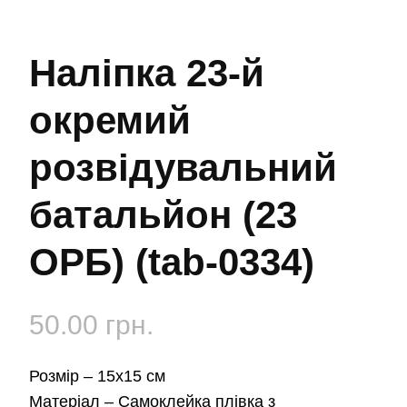
Наліпка 23-й
окремий
розвідувальний
батальйон (23
ОРБ) (tab-0334)
50.00
грн.
Розмір –
15х15 см
Матеріал –
Самоклейка плівка з