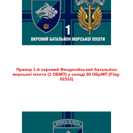
Прапор 1-й окремий Феодосійський батальйон
морської піхоти (1 ОБМП) у складі 36 ОБрМП (Flag-
02333)