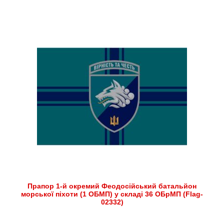
Прапор 1-й окремий Феодосійський батальйон
морської піхоти (1 ОБМП) у складі 36 ОБрМП (Flag-
02332)