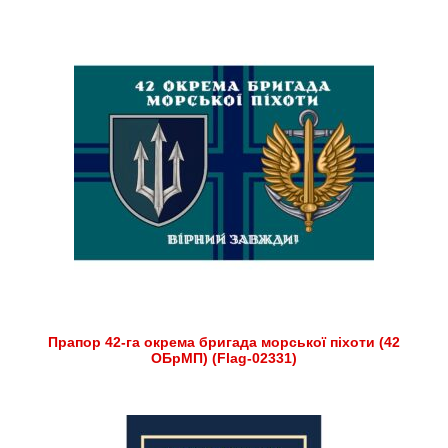
Прапор 42-га окрема бригада морської піхоти (42
ОБрМП) (Flag-02331)