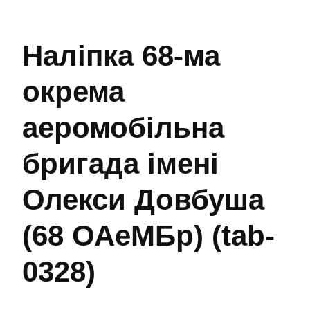
Наліпка 68-ма
окрема
аеромобільна
бригада імені
Олекси Довбуша
(68 ОАеМБр) (tab-
0328)