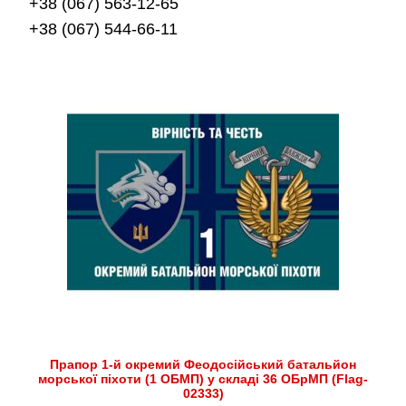
+38 (067) 563-12-65
+38 (067) 544-66-11
Прапор 1-й окремий Феодосійський батальйон
морської піхоти (1 ОБМП) у складі 36 ОБрМП (Flag-
02333)