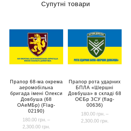
Супутні товари
Прапор 68-ма окрема
Прапор рота ударних
аеромобільна
БПЛА «Шершні
бригада імені Олекси
Довбуша» в складі 68
Довбуша (68
ОЄБр ЗСУ (flag-
ОАеМБр) (Flag-
00636)
02190)
180.00
грн.
–
180.00
грн.
–
Діапазон
2,300.00
грн.
Діапазон
2,300.00
грн.
цін:
Цей