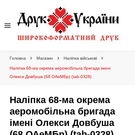
Друк України
Інтернет магазин широкоформатного друку
Головна
Магазин
Наліпка військові
Наліпка 68-ма окрема аеромобільна бригада імені
Олекси Довбуша (68 ОАеМБр) (tab-0328)
Наліпка 68-ма окрема
аеромобільна бригада
імені Олекси Довбуша
(68 ОАеМБр) (tab-0328)