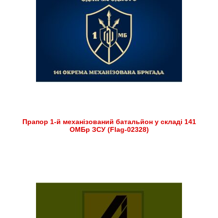
Прапор 1-й механізований батальйон у складі 141
ОМБр ЗСУ (Flag-02328)