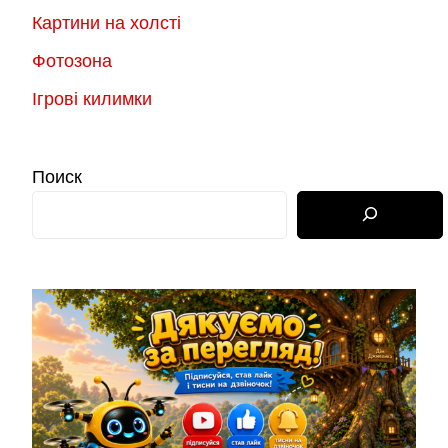
Картини на холсті
Фотозона
Ігрові килимки
Поиск