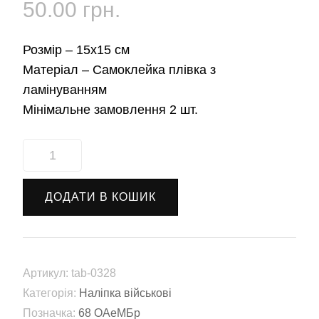
50.00
грн.
Розмір –
15х15 см
Матеріал –
Самоклейка плівка з
ламінуванням
Мінімальне замовлення 2 шт.
Наліпка
68-
ма
ДОДАТИ В КОШИК
окрема
аеромобільна
бригада
імені
Артикул:
tab-0328
Олекси
Категорія:
Наліпка військові
Довбуша
Позначка:
68 ОАеМБр