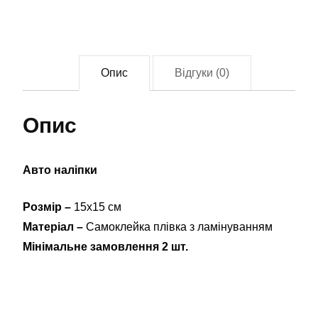
(68
ОАеМБр)
(tab-
0328)
Опис
Відгуки (0)
кількість
Опис
Авто наліпки
Розмір –
15х15 см
Матеріал –
Самоклейка плівка з ламінуванням
Мінімальне замовлення 2 шт.