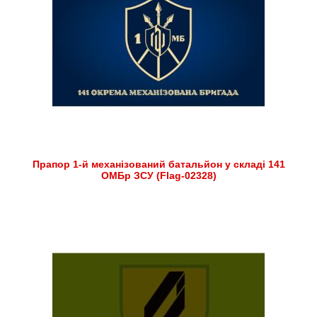
Прапор 1-й механізований батальйон у складі 141
ОМБр ЗСУ (Flag-02328)