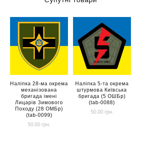
варіантів.
Параметри
можна
вибрати
на
сторінці
товару
Наліпка 28-ма окрема
Наліпка 5-та окрема
механізована
штурмова Київська
бригада імені
бригада (5 ОШБр)
Лицарів Зимового
(tab-0088)
Походу (28 ОМБр)
50.00
грн.
(tab-0099)
50.00
грн.