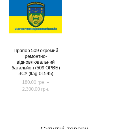
Прапор 509 окремий
ремонтно-
відновлювальний
батальйон (509 ОРВБ)
ЗСУ (flag-01545)
180.00
грн.
–
Діапазон
2,300.00
грн.
цін:
Цей
від
товар
180.00 грн.
має
до
кілька
2,300.00 грн.
Супутні товари