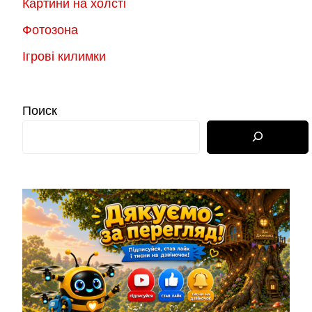
Картини на холсті
Фотозона
Ігрові килимки
Поиск