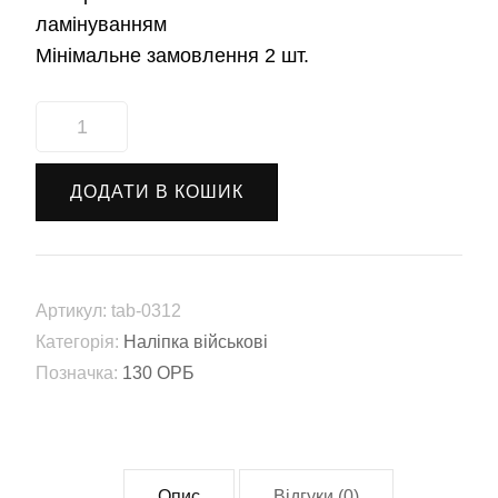
ламінуванням
Мінімальне замовлення 2 шт.
Наліпка
130-
й
ДОДАТИ В КОШИК
окремий
розвідувальний
батальйон
(130
Артикул:
tab-0312
ОРБ)
Категорія:
Наліпка військові
(tab-
Позначка:
130 ОРБ
0312)
кількість
Опис
Відгуки (0)