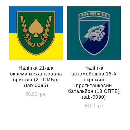
Наліпка 21-ша
Наліпка
окрема механізована
автомобільна 18-й
бригада (21 ОМБр)
окремий
(tab-0095)
протитанковий
батальйон (18 ОПТБ)
50.00
грн.
(tab-0090)
50.00
грн.