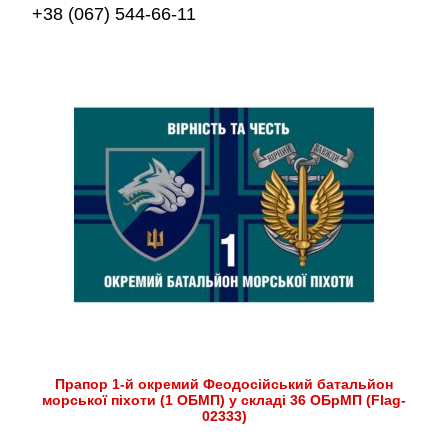
+38 (067) 544-66-11
Прапор 1-й окремий Феодосійський батальйон
морської піхоти (1 ОБМП) у складі 36 ОБрМП (Flag-
02333)