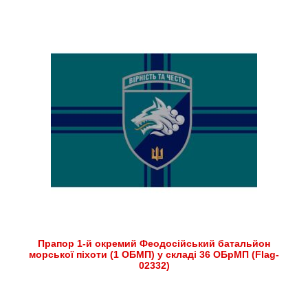
Прапор 1-й окремий Феодосійський батальйон
морської піхоти (1 ОБМП) у складі 36 ОБрМП (Flag-
02332)