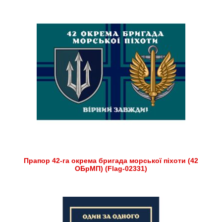
Прапор 42-га окрема бригада морської піхоти (42
ОБрМП) (Flag-02331)