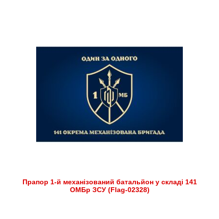
Прапор 1-й механізований батальйон у складі 141
ОМБр ЗСУ (Flag-02328)