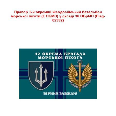
Прапор 1-й окремий Феодосійський батальйон
морської піхоти (1 ОБМП) у складі 36 ОБрМП (Flag-
02332)