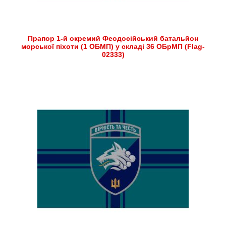
Прапор 1-й окремий Феодосійський батальйон
морської піхоти (1 ОБМП) у складі 36 ОБрМП (Flag-
02333)