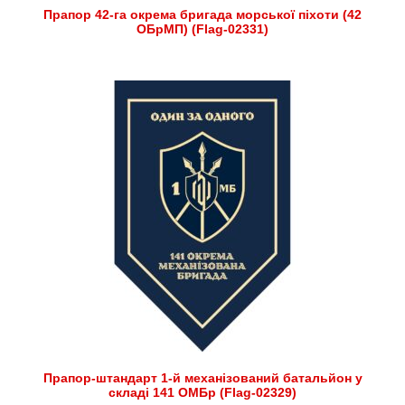
Прапор 42-га окрема бригада морської піхоти (42
ОБрМП) (Flag-02331)
Прапор-штандарт 1-й механізований батальйон у
складі 141 ОМБр (Flag-02329)