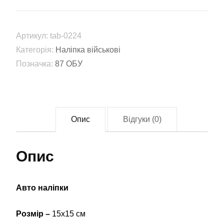
(tab-
0224)
кількість
Артикул:
tab-0224
Категорія:
Наліпка військові
Позначка:
87 ОБУ
Опис
Відгуки (0)
Опис
Авто наліпки
Розмір –
15х15 см