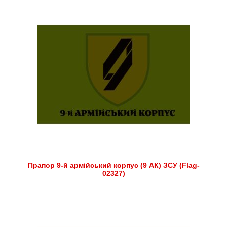
Прапор 9-й армійський корпус (9 АК) ЗСУ (Flag-
02327)