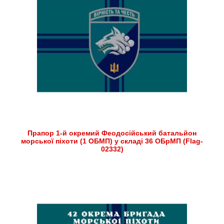
Прапор 1-й окремий Феодосійський батальйон
морської піхоти (1 ОБМП) у складі 36 ОБрМП (Flag-
02332)