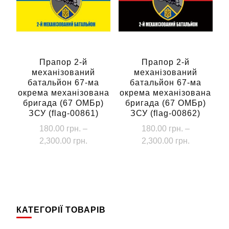
Параметри
можна
можна
вибрати
вибрати
на
на
сторінці
сторінці
Прапор 2-й
Прапор 2-й
товару
механізований
механізований
товару
батальйон 67-ма
батальйон 67-ма
окрема механізована
окрема механізована
бригада (67 ОМБр)
бригада (67 ОМБр)
ЗСУ (flag-00861)
ЗСУ (flag-00862)
180.00
грн.
–
180.00
грн.
–
Діапазон
Діапазон
2,300.00
грн.
2,300.00
грн.
цін:
цін:
Цей
Цей
від
від
товар
товар
180.00 грн.
180.00 грн
має
має
до
до
кілька
кілька
2,300.00 грн.
2,300.00 г
КАТЕГОРІЇ ТОВАРІВ
варіантів.
варіантів.