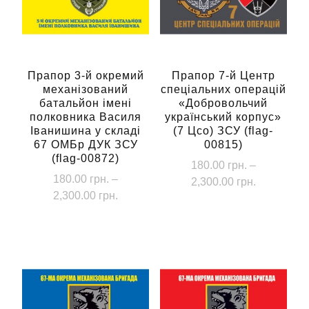
Прапор 3-й окремий
Прапор 7-й Центр
механізований
спеціальних операцій
батальйон імені
«Добровольчий
полковника Василя
український корпус»
Іванишина у складі
(7 Цсо) ЗСУ (flag-
67 ОМБр ДУК ЗСУ
00815)
(flag-00872)
180.00
грн.
–
180.00
грн.
–
Діапазон
2,300.00
грн.
Діапазон
2,300.00
грн.
цін:
Цей
цін:
від
Цей
товар
від
180.00 грн
товар
має
180.00 грн.
до
має
до
кілька
2,300.00 г
кілька
2,300.00 грн.
варіантів.
варіантів.
Параметри