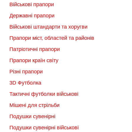
Параметри
Параметри
Військові прапори
можна
можна
Державні прапори
вибрати
вибрати
на
на
Військові штандарти та хоругви
сторінці
сторінці
Прапори міст, областей та районів
товару
товару
Патріотичні прапори
Прапори країн світу
Різні прапори
3D Футболка
Тактичні футболки військові
Мішені для стрільби
Подушки сувенірні
Подушки сувенірні військові