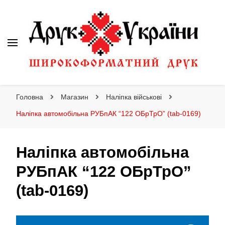
Друк України
Інтернет магазин широкоформатного друку
Головна
Магазин
Наліпка військові
Наліпка автомобільна РУБпАК “122 ОБрТрО” (tab-0169)
Наліпка автомобільна
РУБпАК “122 ОБрТрО”
(tab-0169)