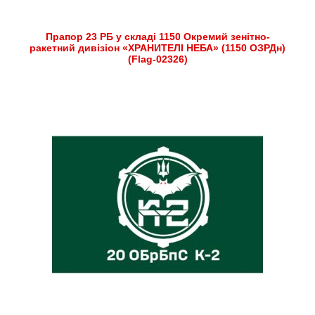
Прапор 23 РБ у складі 1150 Окремий зенітно-
ракетний дивізіон «ХРАНИТЕЛІ НЕБА» (1150 ОЗРДн)
(Flag-02326)