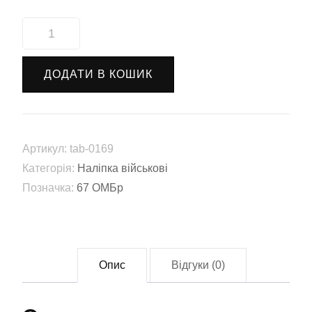
Наліпка
автомобільна
РУБпАК
ДОДАТИ В КОШИК
"122
ОБрТрО"
(tab-
0169)
Артикул:
tab-0169
кількість
Категорія:
Наліпка військові
Позначка:
67 ОМБр
Опис
Відгуки (0)