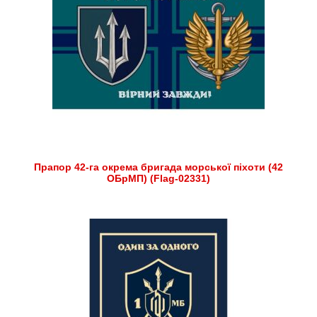
Прапор 42-га окрема бригада морської піхоти (42
ОБрМП) (Flag-02331)