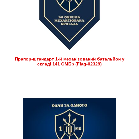
Прапор-штандарт 1-й механізований батальйон у
складі 141 ОМБр (Flag-02329)