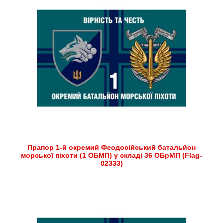
Прапор 1-й окремий Феодосійський батальйон
морської піхоти (1 ОБМП) у складі 36 ОБрМП (Flag-
02333)