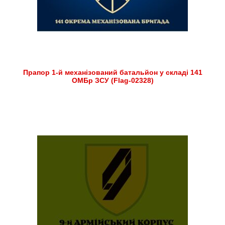
Прапор 1-й механізований батальйон у складі 141
ОМБр ЗСУ (Flag-02328)