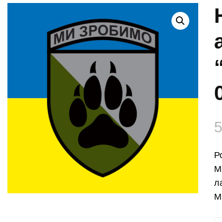
Р
М
л
М