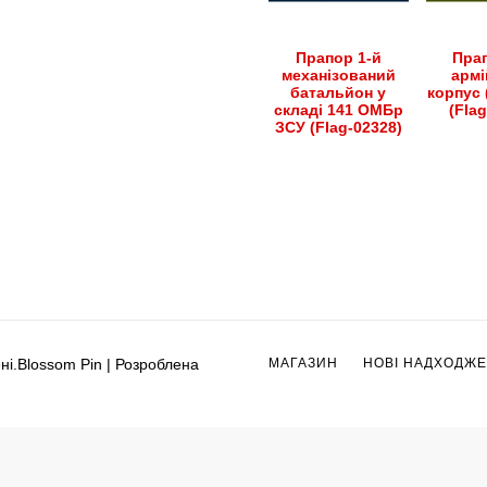
Прапор 1-й
Прап
механізований
армі
батальйон у
корпус 
складі 141 ОМБр
(Fla
ЗСУ (Flag-02328)
ні.
Blossom Pin | Розроблена
МАГАЗИН
НОВІ НАДХОДЖ