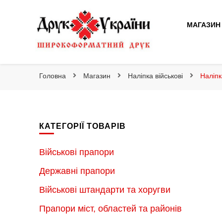
Друк України
МАГАЗИН
Друк України
Інтернет магазин широкоформатного друку
Головна
Магазин
Наліпка військові
Наліпк
КАТЕГОРІЇ ТОВАРІВ
Військові прапори
Державні прапори
Військові штандарти та хоругви
Прапори міст, областей та районів