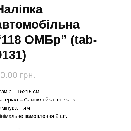
Наліпка
автомобільна
“118 ОМБр” (tab-
0131)
50.00
грн.
озмір –
15х15 см
атеріал –
Самоклейка плівка з
амінуванням
інімальне замовлення 2 шт.