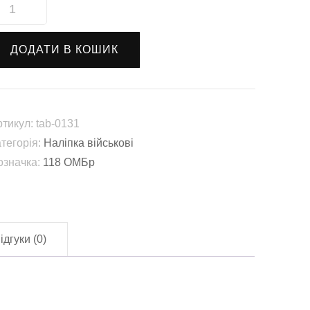
аліпка
втомобільна
118
ДОДАТИ В КОШИК
МБр"
ab-
131)
лькість
ртикул:
tab-0131
атегорія:
Наліпка військові
означка:
118 ОМБр
ідгуки (0)