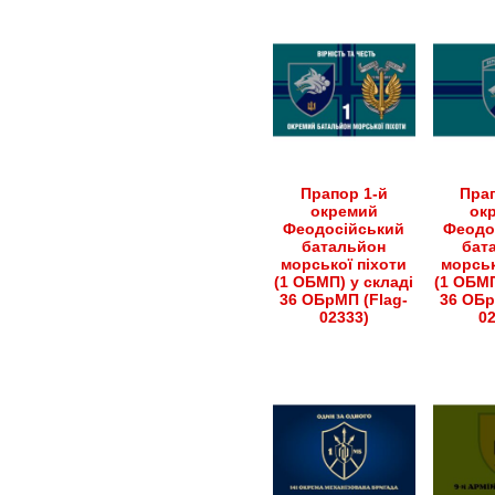
товару
на
сторінці
товару
Прапор 1-й
Прап
окремий
ок
Феодосійський
Феодо
батальйон
бат
морської піхоти
морськ
(1 ОБМП) у складі
(1 ОБМП
36 ОБрМП (Flag-
36 ОБр
02333)
0