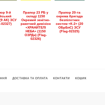
ор 9-й
Прапор 23 РБ у
Прапор 20-та
йський
складі 1150
окрема бригада
(9 АК) ЗСУ
Окремий зенітно-
безпілотних
g-02327)
ракетний дивізіон
систем «К-2» (20
«ХРАНИТЕЛІ
ОБрБпС) ЗСУ
НЕБА» (1150
(Flag-02325)
ОЗРДн) (Flag-
02326)
ЕННЯ
ДОСТАВКА ТА ОПЛАТА
КОНТАКТИ
КОШИК