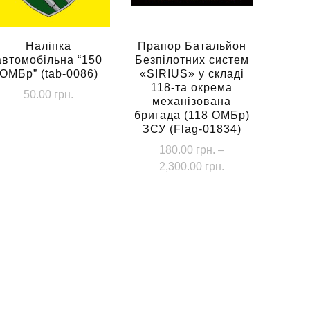
Наліпка
Прапор Батальйон
автомобільна “150
Безпілотних систем
ОМБр” (tab-0086)
«SIRIUS» у складі
118-та окрема
он
50.00
грн.
механізована
бригада (118 ОМБр)
ЗСУ (Flag-01834)
рн.
180.00
грн.
–
Діапазон
2,300.00
грн.
грн.
цін:
Цей
від
товар
180.00 грн.
має
до
кілька
2,300.00 грн.
варіантів.
Параметри
можна