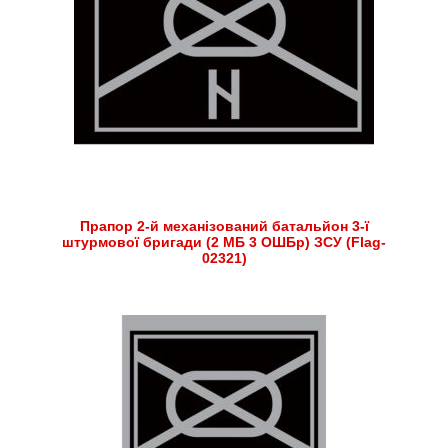
Прапор 2-й механізований батальйон 3-ї
штурмової бригади (2 МБ 3 ОШБр) ЗСУ (Flag-
02321)