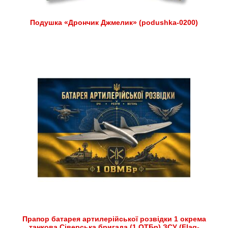
Подушка «Дрончик Джмелик» (podushka-0200)
Прапор батарея артилерійської розвідки 1 окрема
танкова Сіверська бригада (1 ОТБр) ЗСУ (Flag-