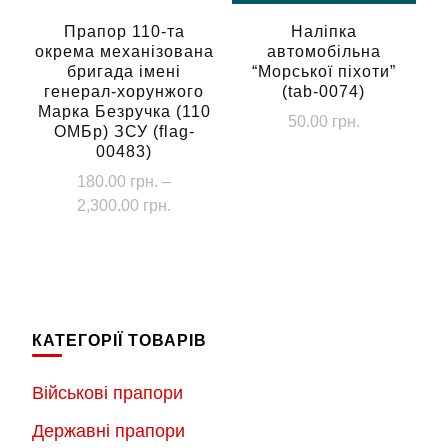
на
сторінці
Прапор 110-та
Наліпка
окрема механізована
автомобільна
товару
бригада імені
“Морської піхоти”
генерал-хорунжого
(tab-0074)
Марка Безручка (110
50.00
грн.
ОМБр) ЗСУ (flag-
00483)
180.00
грн.
–
Діапазон
2,300.00
грн.
цін:
Цей
від
товар
180.00 грн.
має
до
кілька
2,300.00 грн.
КАТЕГОРІЇ ТОВАРІВ
варіантів.
Параметри
Військові прапори
можна
Державні прапори
вибрати