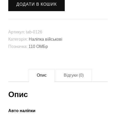
"110
ДОДАТИ В КОШИК
ОМБр"
(tab-
0126)
кількість
Артикул:
tab-0126
Категорія:
Наліпка військові
Позначка:
110 ОМБр
Опис
Відгуки (0)
Опис
Авто наліпки