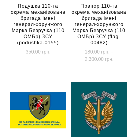
Подушка 110-та
Прапор 110-та
окрема механізована
окрема механізована
бригада імені
бригада імені
генерал-хорунжого
генерал-хорунжого
Марка Безручка (110
Марка Безручка (110
ОМБр) ЗСУ
ОМБр) ЗСУ (flag-
(podushka-0155)
00482)
350.00
грн.
180.00
грн.
–
Діапазон
2,300.00
грн.
цін:
Цей
від
товар
180.00 грн
має
до
кілька
2,300.00 г
варіантів.
Параметри
можна
вибрати