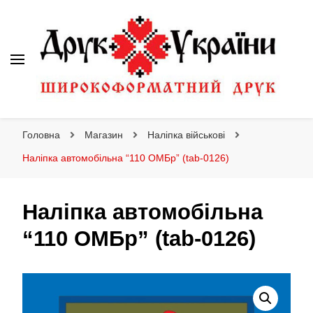
Друк України
Інтернет магазин широкоформатного друку
Головна
Магазин
Наліпка військові
Наліпка автомобільна “110 ОМБр” (tab-0126)
Наліпка автомобільна
“110 ОМБр” (tab-0126)