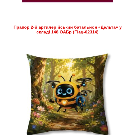
Прапор 2-й артилерійський батальйон «Дельта» у
складі 148 ОАБр (Flag-02314)