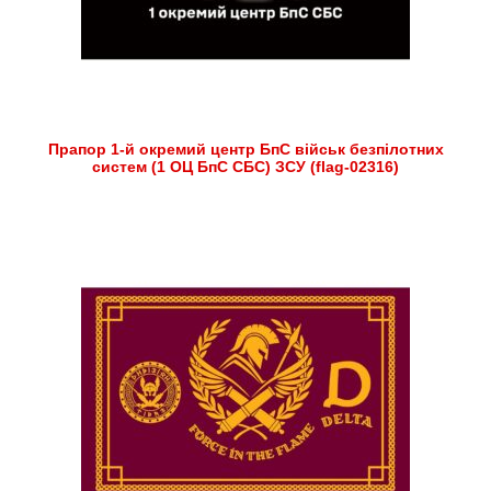
Прапор 1-й окремий центр БпС військ безпілотних
систем (1 ОЦ БпС СБС) ЗСУ (flag-02316)