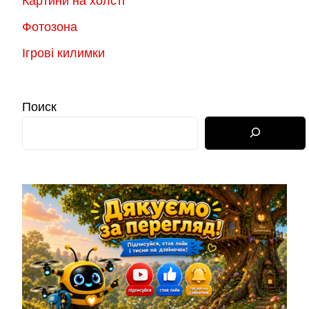
Картини на холсті
Фотозона
Ігрові килимки
Поиск