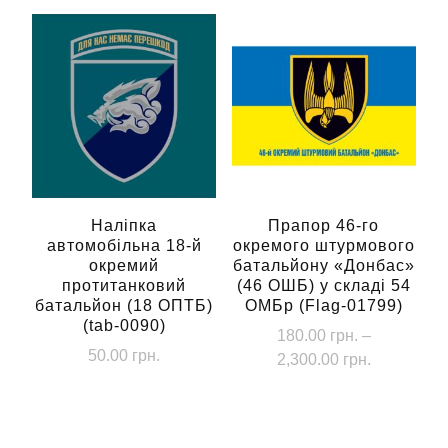
Наліпка
Прапор 46-го
автомобільна 18-й
окремого штурмового
окремий
батальйону «Донбас»
протитанковий
(46 ОШБ) у складі 54
батальйон (18 ОПТБ)
ОМБр (Flag-01799)
(tab-0090)
180.00
грн.
–
50.00
грн.
Діапазон
2,300.00
грн.
цін:
Цей
від
товар
180.00 грн