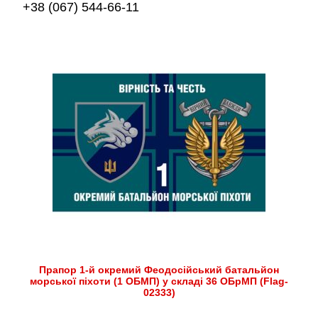
+38 (067) 544-66-11
Прапор 1-й окремий Феодосійський батальйон
морської піхоти (1 ОБМП) у складі 36 ОБрМП (Flag-
02333)