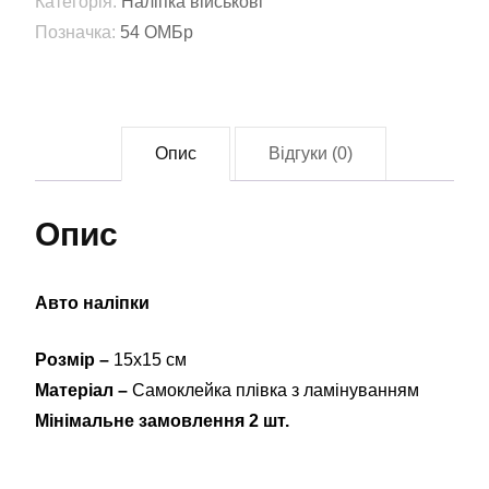
Категорія:
Наліпка військові
Івана
Позначка:
54 ОМБр
Мазепи
(54
ОМБр)
(tab-
Опис
Відгуки (0)
0111)
кількість
Опис
Авто наліпки
Розмір –
15х15 см
Матеріал –
Самоклейка плівка з ламінуванням
Мінімальне замовлення 2 шт.