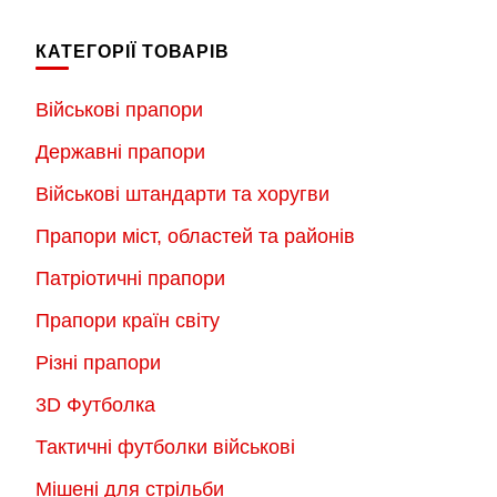
має
до
кілька
2,300.00 г
КАТЕГОРІЇ ТОВАРІВ
варіантів.
Параметри
Військові прапори
можна
Державні прапори
вибрати
на
Військові штандарти та хоругви
сторінці
Прапори міст, областей та районів
товару
Патріотичні прапори
Прапори країн світу
Різні прапори
3D Футболка
Тактичні футболки військові
Мішені для стрільби