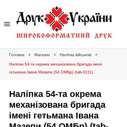
Друк України
Інтернет магазин широкоформатного друку
Головна
Магазин
Наліпка військові
Наліпка 54-та окрема механізована бригада імені
гетьмана Івана Мазепи (54 ОМБр) (tab-0111)
Наліпка 54-та окрема
механізована бригада
імені гетьмана Івана
Мазепи (54 ОМБр) (tab-