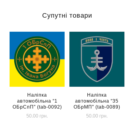
Супутні товари
Наліпка
Наліпка
автомобільна “1
автомобільна “35
ОБрСпП” (tab-0092)
ОБрМП” (tab-0089)
50.00
грн.
50.00
грн.