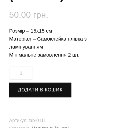
50.00
грн.
Розмір –
15х15 см
Матеріал –
Самоклейка плівка з
ламінуванням
Мінімальне замовлення 2 шт.
Наліпка
54-
та
ДОДАТИ В КОШИК
окрема
механізована
бригада
імені
Артикул:
tab-0111
гетьмана