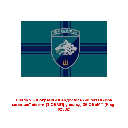
Прапор 1-й окремий Феодосійський батальйон
морської піхоти (1 ОБМП) у складі 36 ОБрМП (Flag-
02332)