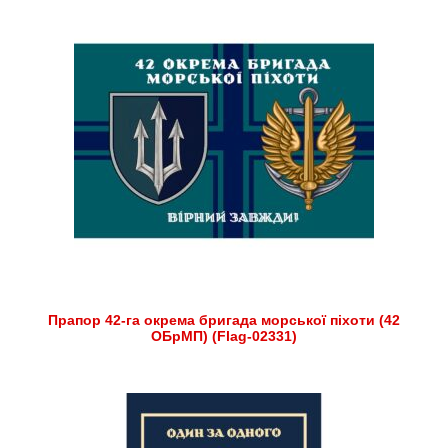
Прапор 42-га окрема бригада морської піхоти (42
ОБрМП) (Flag-02331)