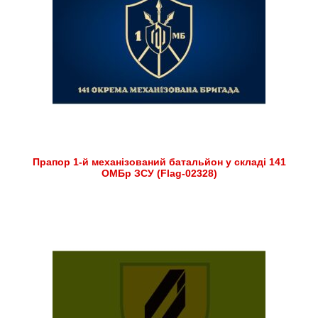
Прапор 1-й механізований батальйон у складі 141
ОМБр ЗСУ (Flag-02328)