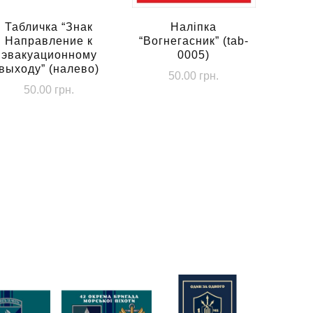
Табличка “Знак
Наліпка
Направление к
“Вогнегасник” (tab-
эвакуационному
0005)
выходу” (налево)
50.00
грн.
50.00
грн.