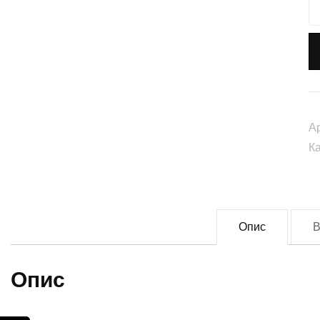
Н
"
з
(t
0
кі
А
К
Опис
В
Опис