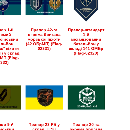
ор 1-й
Прапор 42-га
Прапор-штандарт
ремий
окрема бригада
1-й
сійський
морської піхоти
механізований
альйон
(42 ОБрМП) (Flag-
батальйон у
ої піхоти
02331)
складі 141 ОМБр
) у складі
(Flag-02329)
МП (Flag-
2332)
ор 9-й
Прапор 23 РБ у
Прапор 20-та
йський
складі 1150
окрема бригада