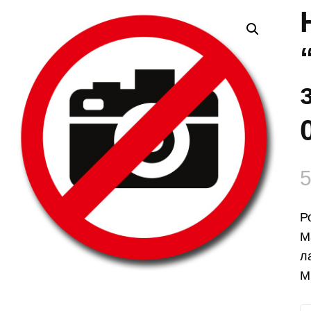
Р
М
л
М