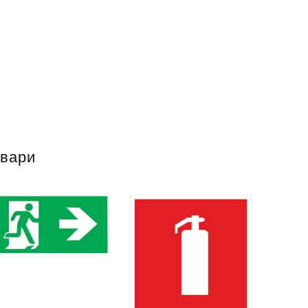
овари