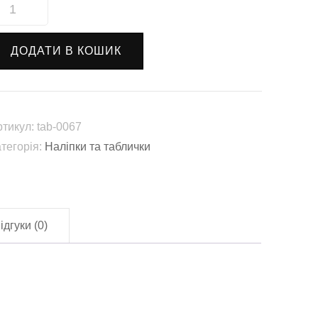
аліпка
Фотозйомка
аборонена"
ДОДАТИ В КОШИК
ab-
067)
лькість
ртикул:
tab-0067
атегорія:
Наліпки та таблички
ідгуки (0)