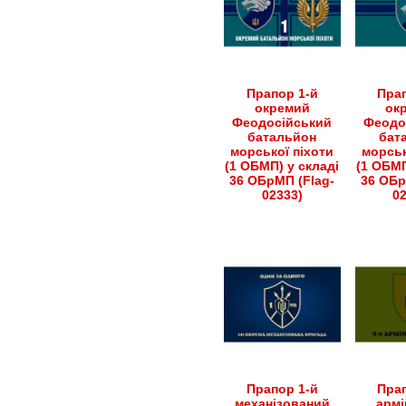
Прапор 1-й
Прап
окремий
ок
Феодосійський
Феодо
батальйон
бат
морської піхоти
морськ
(1 ОБМП) у складі
(1 ОБМП
36 ОБрМП (Flag-
36 ОБр
02333)
0
Прапор 1-й
Прап
механізований
армі