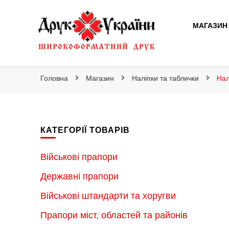
Друк України
МАГАЗИН
Друк України
Інтернет магазин широкоформатного друку
Головна
Магазин
Наліпки та таблички
Нал
КАТЕГОРІЇ ТОВАРІВ
Військові прапори
Державні прапори
Військові штандарти та хоругви
Прапори міст, областей та районів