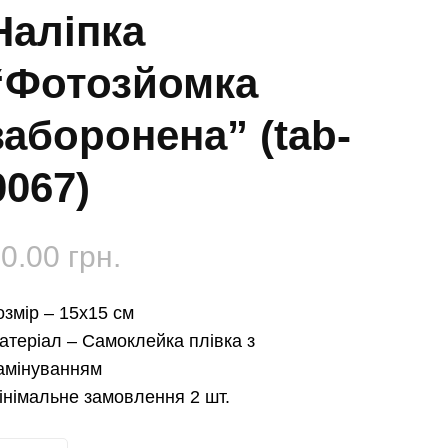
Наліпка
“Фотозйомка
заборонена” (tab-
0067)
50.00
грн.
озмір –
15х15 см
атеріал –
Самоклейка плівка з
амінуванням
інімальне замовлення 2 шт.