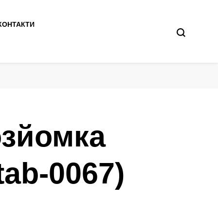
КОНТАКТИ
озйомка
tab-0067)