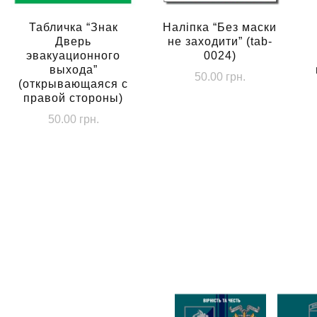
Табличка “Знак
Наліпка “Без маски
Дверь
не заходити” (tab-
эвакуационного
0024)
выхода”
50.00
грн.
(открывающаяся с
правой стороны)
50.00
грн.