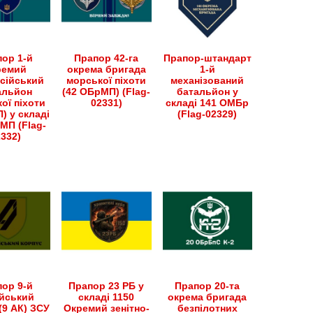
ор 1-й
Прапор 42-га
Прапор-штандарт
ремий
окрема бригада
1-й
сійський
морської піхоти
механізований
альйон
(42 ОБрМП) (Flag-
батальйон у
ої піхоти
02331)
складі 141 ОМБр
) у складі
(Flag-02329)
МП (Flag-
2332)
ор 9-й
Прапор 23 РБ у
Прапор 20-та
йський
складі 1150
окрема бригада
(9 АК) ЗСУ
Окремий зенітно-
безпілотних