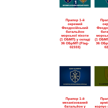
Прапор 1-й
Прап
окремий
ок
Феодосійський
Феодо
батальйон
бат
морської піхоти
морськ
(1 ОБМП) у складі
(1 ОБМП
36 ОБрМП (Flag-
36 ОБр
02333)
0
Прапор 1-й
Прап
механізований
армі
батальйон у
корпус 