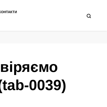
КОНТАКТИ
евіряємо
tab-0039)