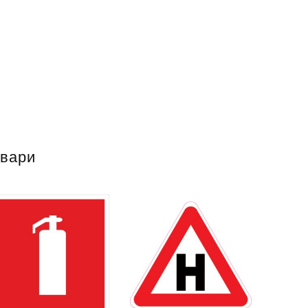
овари