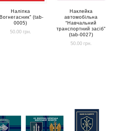
Наліпка
Наклейка
Вогнегасник” (tab-
автомобільна
0005)
“Навчальний
транспортний засіб”
50.00
грн.
(tab-0027)
50.00
грн.