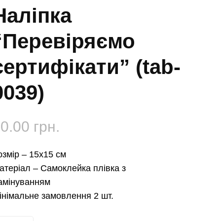
Наліпка
“Перевіряємо
сертифікати” (tab-
0039)
50.00
грн.
озмір –
15х15 см
атеріал –
Самоклейка плівка з
амінуванням
інімальне замовлення 2 шт.