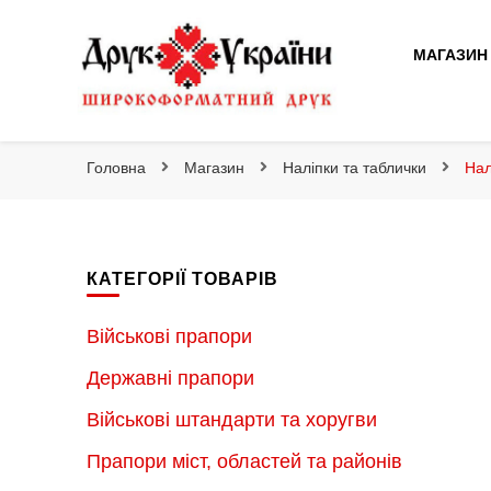
Друк України
МАГАЗИН
Друк України
Інтернет магазин широкоформатного друку
Головна
Магазин
Наліпки та таблички
Нал
КАТЕГОРІЇ ТОВАРІВ
Військові прапори
Державні прапори
Військові штандарти та хоругви
Прапори міст, областей та районів