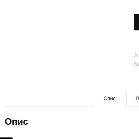
Н
"
с
(t
0
кі
А
К
Опис
В
Опис