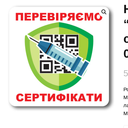
Р
М
л
М