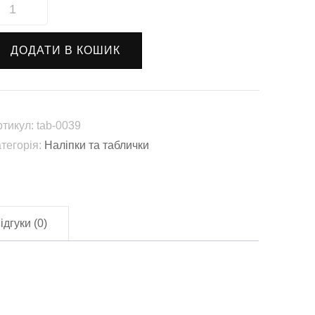
аліпка
Перевіряємо
ертифікати"
ДОДАТИ В КОШИК
ab-
039)
лькість
ртикул:
tab-0039
атегорія:
Наліпки та таблички
ідгуки (0)