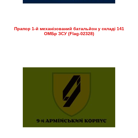
Прапор 1-й механізований батальйон у складі 141
ОМБр ЗСУ (Flag-02328)