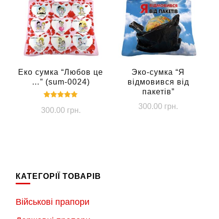
Еко сумка “Любов це
Эко-сумка “Я
…” (sum-0024)
відмовився від
пакетів”
Оцінено в
300.00
грн.
300.00
грн.
5.00
з 5
КАТЕГОРІЇ ТОВАРІВ
Військові прапори