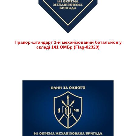
Прапор-штандарт 1-й механізований батальйон у
складі 141 ОМБр (Flag-02329)