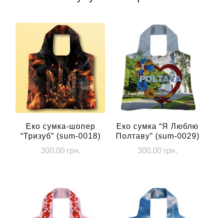
Еко сумка-шопер
Еко сумка “Я Люблю
“Тризуб” (sum-0018)
Полтаву” (sum-0029)
300.00
грн.
300.00
грн.