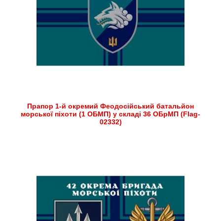
Прапор 1-й окремий Феодосійський батальйон
морської піхоти (1 ОБМП) у складі 36 ОБрМП (Flag-
02332)