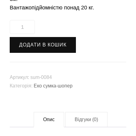
Вантажопідйомністю понад 20 кг.
Еко
сумка-
шопер
ДОДАТИ В КОШИК
"Карпи
Кої"
(sum-
0084)
Артикул:
sum-0084
кількість
Категорія:
Еко сумка-шопер
Опис
Відгуки (0)