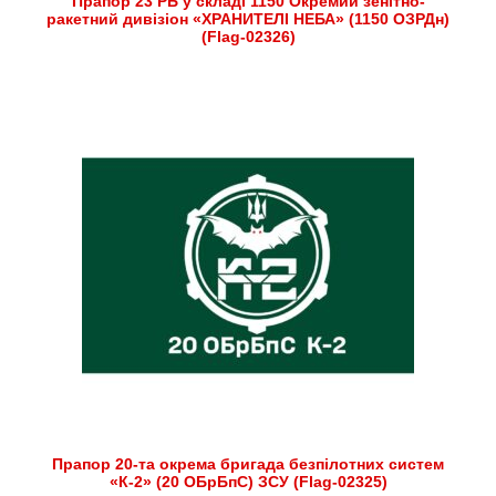
Прапор 23 РБ у складі 1150 Окремий зенітно-
ракетний дивізіон «ХРАНИТЕЛІ НЕБА» (1150 ОЗРДн)
(Flag-02326)
Прапор 20-та окрема бригада безпілотних систем
«К-2» (20 ОБрБпС) ЗСУ (Flag-02325)