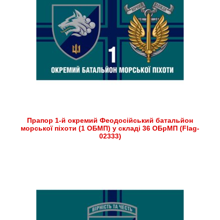
Прапор 1-й окремий Феодосійський батальйон
морської піхоти (1 ОБМП) у складі 36 ОБрМП (Flag-
02333)