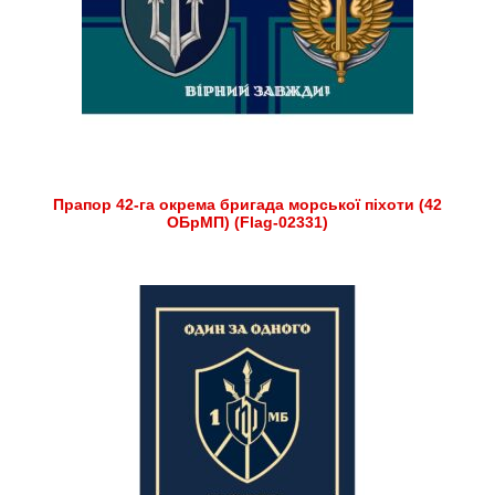
Прапор 42-га окрема бригада морської піхоти (42
ОБрМП) (Flag-02331)