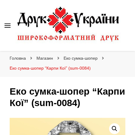
Друк України
Інтернет магазин широкоформатного друку
Головна
Магазин
Еко сумка-шопер
Еко сумка-шопер “Карпи Кої” (sum-0084)
Еко сумка-шопер “Карпи
Кої” (sum-0084)