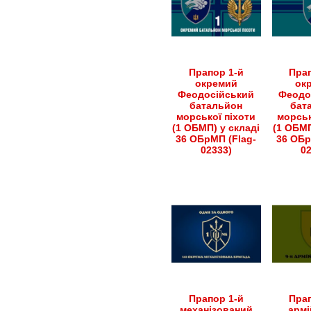
Прапор 1-й
Прап
окремий
ок
Феодосійський
Феодо
батальйон
бат
морської піхоти
морськ
(1 ОБМП) у складі
(1 ОБМП
36 ОБрМП (Flag-
36 ОБр
02333)
0
Прапор 1-й
Прап
механізований
армі