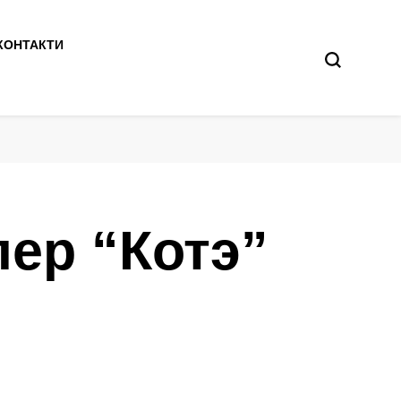
КОНТАКТИ
пер “Котэ”