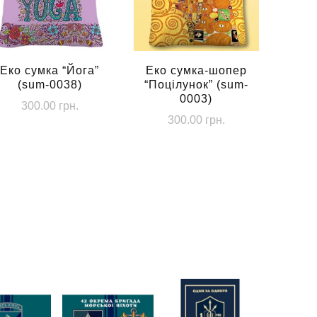
Еко сумка “Йога”
Еко сумка-шопер
(sum-0038)
“Поцілунок” (sum-
0003)
300.00
грн.
300.00
грн.