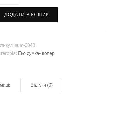
умка-
опер
ДОДАТИ В КОШИК
отэ"
sum-
048)
лькість
ртикул:
sum-0048
атегорія:
Еко сумка-шопер
мація
Відгуки (0)