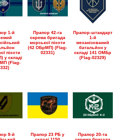
ор 1-й
Прапор 42-га
Прапор-штандарт
ремий
окрема бригада
1-й
сійський
морської піхоти
механізований
альйон
(42 ОБрМП) (Flag-
батальйон у
ої піхоти
02331)
складі 141 ОМБр
) у складі
(Flag-02329)
МП (Flag-
2332)
ор 9-й
Прапор 23 РБ у
Прапор 20-та
йський
складі 1150
окрема бригада