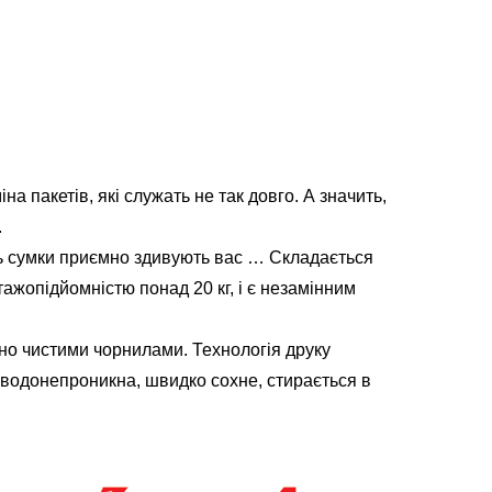
на пакетів, які служать не так довго. А значить,
.
ість сумки приємно здивують вас … Складається
тажопідйомністю понад 20 кг, і є незамінним
чно чистими чорнилами. Технологія друку
 водонепроникна, швидко сохне, стирається в