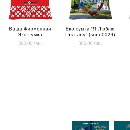
Ваша Фирменная
Еко сумка “Я Люблю
Эко-сумка
Полтаву” (sum-0029)
300.00
грн.
300.00
грн.