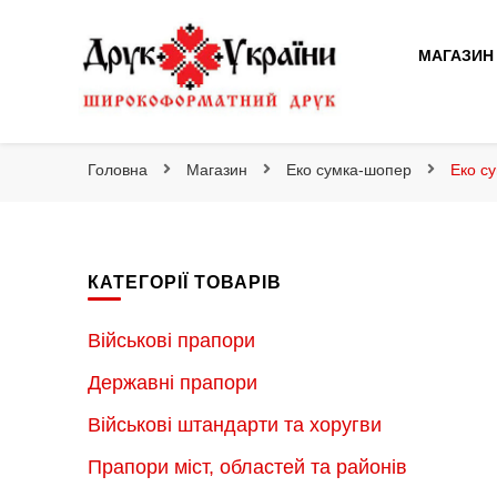
Друк України
МАГАЗИН
Друк України
Інтернет магазин широкоформатного друку
Головна
Магазин
Еко сумка-шопер
Еко с
КАТЕГОРІЇ ТОВАРІВ
Військові прапори
Державні прапори
Військові штандарти та хоругви
Прапори міст, областей та районів