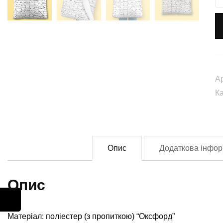
с
ш
"К
(
0
кі
А
К
Опис
Додаткова інфор
Опис
Матеріал: поліестер (з пропиткою) “Оксфорд”