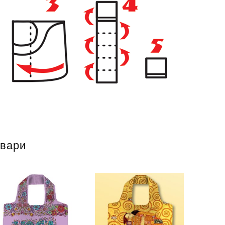
овари