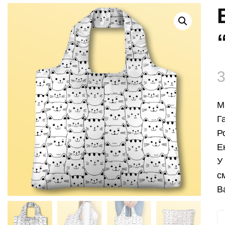
М
Г
Р
Е
У
с
В
Е