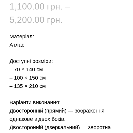
1,100.00
грн.
–
Діапазон
5,200.00
грн.
цін:
Матеріал:
від
Атлас
1,100.00 грн.
Доступні розміри:
– 70 × 140 см
до
– 100 × 150 см
5,200.00 грн.
– 135 × 210 см
Варіанти виконання:
Двосторонній (прямий)
— зображення
однакове з двох боків.
Двосторонній (дзеркальний)
— зворотна