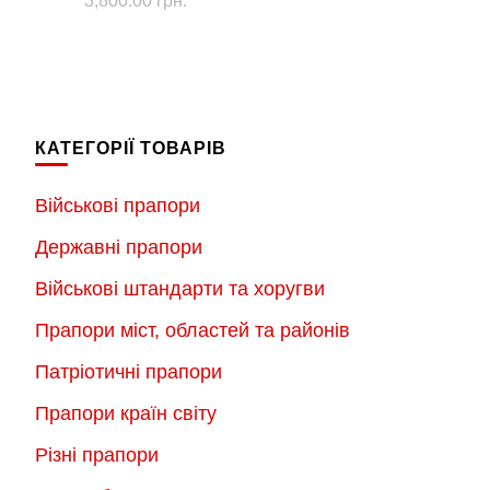
3,800.00
грн.
цін:
Цей
цін:
від
Цей
товар
від
1,000.00 г
товар
має
1,000.00 грн.
до
має
до
кілька
3,800.00 г
кілька
3,800.00 грн.
варіантів.
КАТЕГОРІЇ ТОВАРІВ
варіантів.
Параметри
Параметри
можна
Військові прапори
можна
вибрати
Державні прапори
вибрати
на
на
Військові штандарти та хоругви
сторінці
сторінці
товару
Прапори міст, областей та районів
товару
Патріотичні прапори
Прапори країн світу
Різні прапори