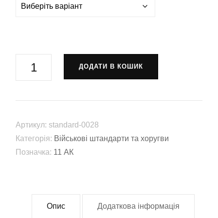
Хоругва
ДОДАТИ В КОШИК
11-
й
армійський
корпус
Артикул:
standard-0028
(11
Категорія:
Військові штандарти та хоругви
АК)
Позначка:
11 АК
(standard-
0028)
кількість
Опис
Додаткова інформація