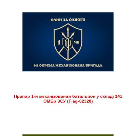
Прапор 1-й механізований батальйон у складі 141
ОМБр ЗСУ (Flag-02328)