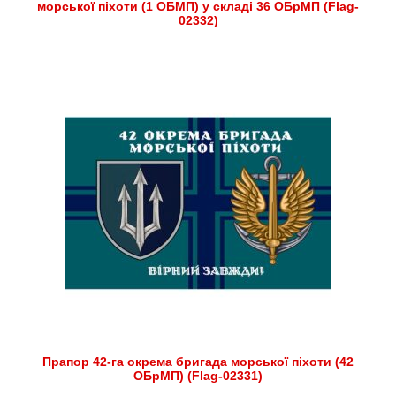
морської піхоти (1 ОБМП) у складі 36 ОБрМП (Flag-
02332)
Прапор 42-га окрема бригада морської піхоти (42
ОБрМП) (Flag-02331)