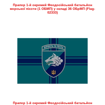
Прапор 1-й окремий Феодосійський батальйон
морської піхоти (1 ОБМП) у складі 36 ОБрМП (Flag-
02333)
Прапор 1-й окремий Феодосійський батальйон