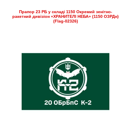
Прапор 23 РБ у складі 1150 Окремий зенітно-
ракетний дивізіон «ХРАНИТЕЛІ НЕБА» (1150 ОЗРДн)
(Flag-02326)