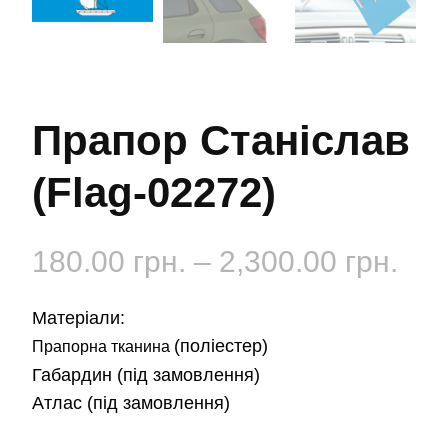
Прапор Станіслав
(Flag-02272)
Діа
180.00
грн.
–
2,300.00
грн.
цін:
Матеріали:
від
(поліестер)
Прапорна тканина
Габардин
(під замовлення)
180
Атлас
(під замовлення)
до