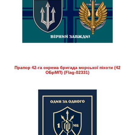
Прапор 42-га окрема бригада морської піхоти (42
ОБрМП) (Flag-02331)