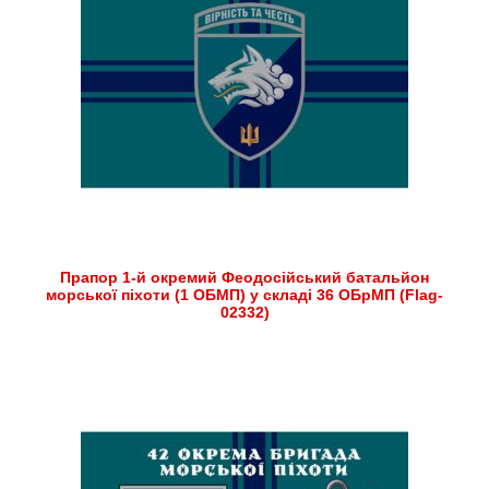
Прапор 1-й окремий Феодосійський батальйон
морської піхоти (1 ОБМП) у складі 36 ОБрМП (Flag-
02332)