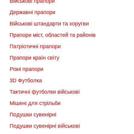
Військові прапори
можна
вибрати
Державні прапори
вибрати
на
на
Військові штандарти та хоругви
сторінці
сторінці
товару
Прапори міст, областей та районів
товару
Патріотичні прапори
Прапори країн світу
Різні прапори
3D Футболка
Тактичні футболки військові
Мішені для стрільби
Подушки сувенірні
Подушки сувенірні військові