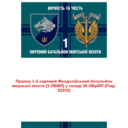
Прапор 1-й окремий Феодосійський батальйон
морської піхоти (1 ОБМП) у складі 36 ОБрМП (Flag-
02333)