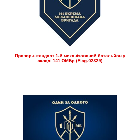
Прапор-штандарт 1-й механізований батальйон у
складі 141 ОМБр (Flag-02329)