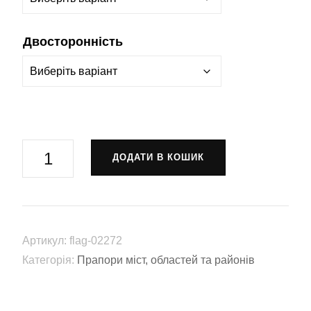
Двосторонність
Прапор
ДОДАТИ В КОШИК
Станіслав
(Flag-
02272)
кількість
Артикул:
flag-02272
Категорія:
Прапори міст, областей та районів