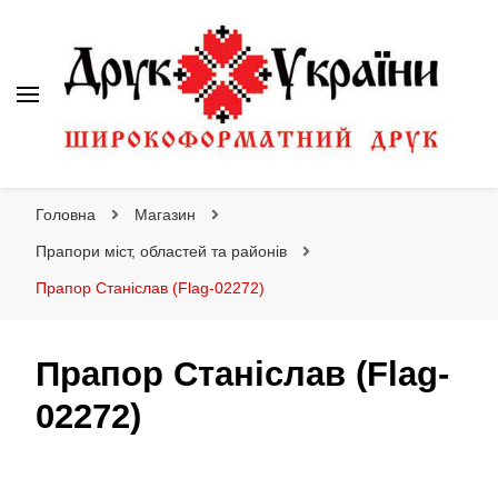
Друк України
Інтернет магазин широкоформатного друку
Головна
Магазин
Прапори міст, областей та районів
Прапор Станіслав (Flag-02272)
Прапор Станіслав (Flag-
02272)