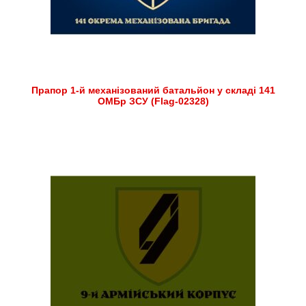
Прапор 1-й механізований батальйон у складі 141
ОМБр ЗСУ (Flag-02328)