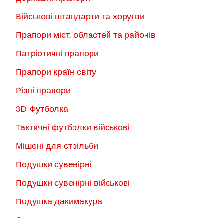
вибрати
на
на
Військові штандарти та хоругви
сторінці
сторінці
товару
Прапори міст, областей та районів
товару
Патріотичні прапори
Прапори країн світу
Різні прапори
3D Футболка
Тактичні футболки військові
Мішені для стрільби
Подушки сувенірні
Подушки сувенірні військові
Подушка дакимакура