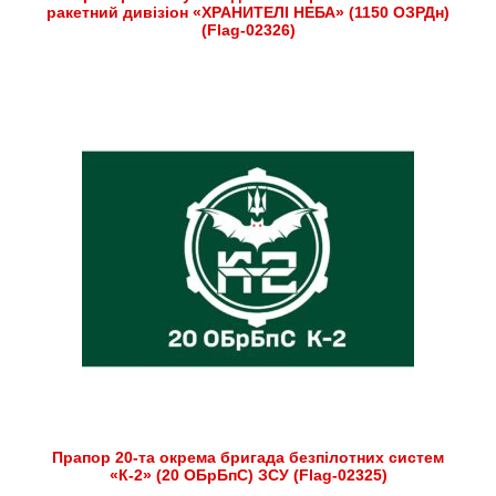
ракетний дивізіон «ХРАНИТЕЛІ НЕБА» (1150 ОЗРДн)
(Flag-02326)
Прапор 20-та окрема бригада безпілотних систем
«К-2» (20 ОБрБпС) ЗСУ (Flag-02325)