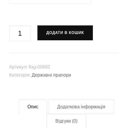
Прапор
ДОДАТИ В КОШИК
Митної
служби
України
(flag-
Артикул:
flag-00682
0682)
Категорія:
Державні прапори
кількість
Опис
Додаткова інформація
Відгуки (0)