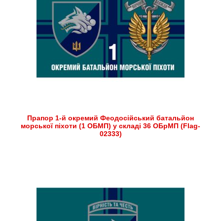
Прапор 1-й окремий Феодосійський батальйон
морської піхоти (1 ОБМП) у складі 36 ОБрМП (Flag-
02333)