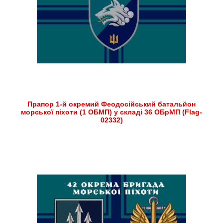
Прапор 1-й окремий Феодосійський батальйон
морської піхоти (1 ОБМП) у складі 36 ОБрМП (Flag-
02332)