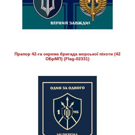
Прапор 42-га окрема бригада морської піхоти (42
ОБрМП) (Flag-02331)