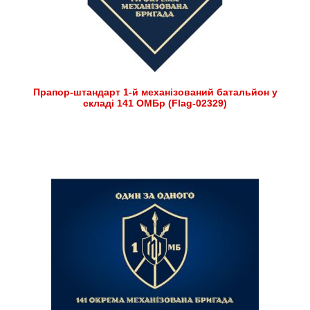
Прапор-штандарт 1-й механізований батальйон у
складі 141 ОМБр (Flag-02329)