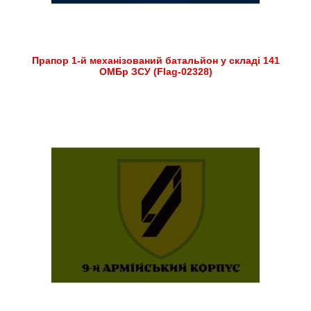
Прапор 1-й механізований батальйон у складі 141
ОМБр ЗСУ (Flag-02328)