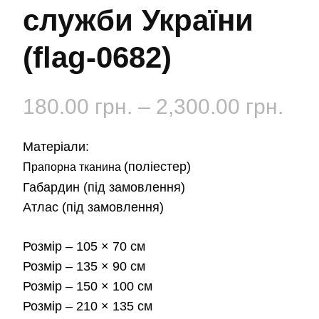
служби України
(flag-0682)
Діа
180.00
грн.
–
2,300.00
грн.
цін:
Матеріали:
від
(поліестер)
Прапорна тканина
Габардин
(під замовлення)
180
Атлас
(під замовлення)
до
Розмір
– 105 × 70 см
2,3
Розмір
– 135 × 90 см
Розмір
– 150 × 100 см
Розмір
– 210 × 135 см