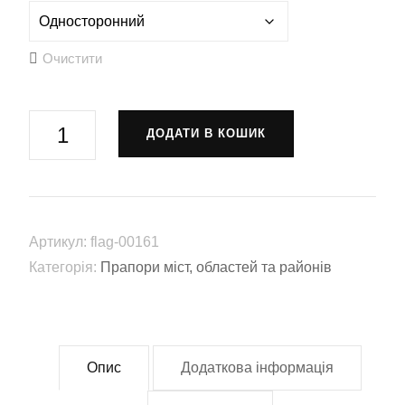
Очистити
Прапор
ДОДАТИ В КОШИК
міста
Звягель
(flag-
00161)
Артикул:
flag-00161
кількість
Категорія:
Прапори міст, областей та районів
Опис
Додаткова інформація