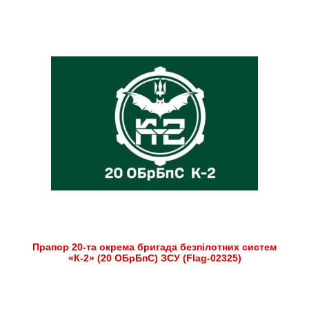
Прапор 20-та окрема бригада безпілотних систем
«К-2» (20 ОБрБпС) ЗСУ (Flag-02325)