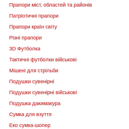
сторінці
сторінці
Прапори міст, областей та районів
товару
товару
Патріотичні прапори
Прапори країн світу
Різні прапори
3D Футболка
Тактичні футболки військові
Мішені для стрільби
Подушки сувенірні
Подушки сувенірні військові
Подушка дакимакура
Сумка для взуття
Еко сумка-шопер