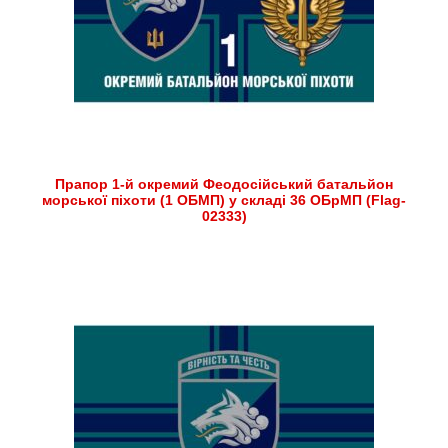
Прапор 1-й окремий Феодосійський батальйон
морської піхоти (1 ОБМП) у складі 36 ОБрМП (Flag-
02333)