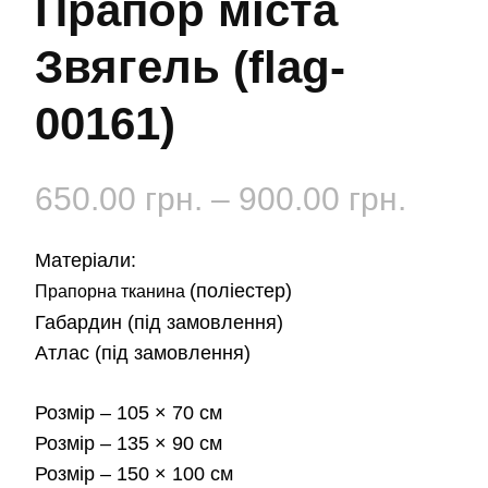
Прапор міста
Звягель (flag-
00161)
Діап
650.00
грн.
–
900.00
грн.
цін:
Матеріали:
від
(поліестер)
Прапорна тканина
Габардин
(під замовлення)
650.0
Атлас
(під замовлення)
до
Розмір
– 105 × 70 см
900.0
Розмір
– 135 × 90 см
Розмір
– 150 × 100 см