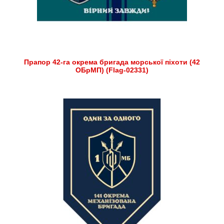
Прапор 42-га окрема бригада морської піхоти (42
ОБрМП) (Flag-02331)