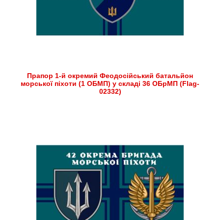
Прапор 1-й окремий Феодосійський батальйон
морської піхоти (1 ОБМП) у складі 36 ОБрМП (Flag-
02332)