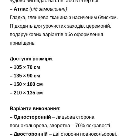
чудово виглядає на стіні або в інтер’єрі.
– Атлас
(під замовлення)
Гладка, глянцева тканина з насиченим блиском.
Підходить для урочистих заходів, церемоній,
подарункових варіантів або оформлення
приміщень.
Доступні розміри:
– 105 × 70 см
– 135 × 90 см
– 150 × 100 см
– 210 × 135 см
Варіанти виконання:
– Односторонній
– лицьова сторона
повнокольорова, зворотна – 70% яскравості
– Двосторонній
– дві сторони повнокольорові,