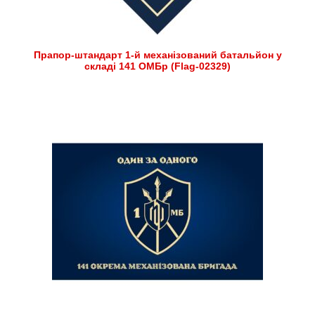
Прапор-штандарт 1-й механізований батальйон у
складі 141 ОМБр (Flag-02329)