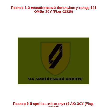
Прапор 1-й механізований батальйон у складі 141
ОМБр ЗСУ (Flag-02328)
Прапор 9-й армійський корпус (9 АК) ЗСУ (Flag-