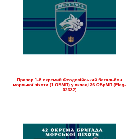
Прапор 1-й окремий Феодосійський батальйон
морської піхоти (1 ОБМП) у складі 36 ОБрМП (Flag-
02332)