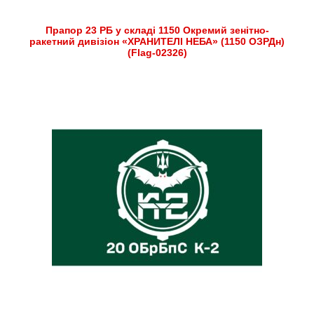
Прапор 23 РБ у складі 1150 Окремий зенітно-
ракетний дивізіон «ХРАНИТЕЛІ НЕБА» (1150 ОЗРДн)
(Flag-02326)