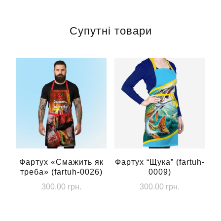
має
кілька
Супутні товари
варіантів.
Параметри
можна
вибрати
на
сторінці
товару
Фартух «Смажить як
Фартух “Щука” (fartuh-
треба» (fartuh-0026)
0009)
300.00
грн.
300.00
грн.