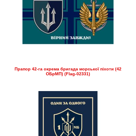
Прапор 42-га окрема бригада морської піхоти (42
ОБрМП) (Flag-02331)