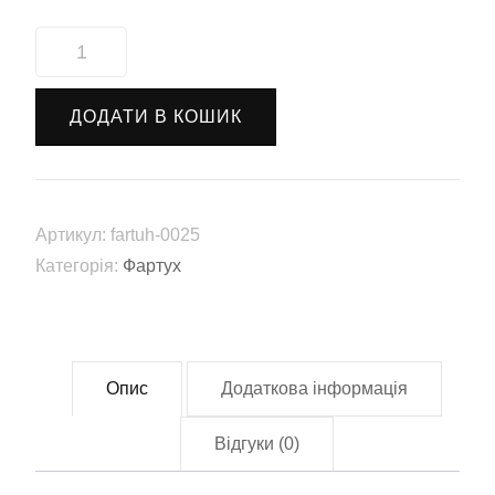
Фартух
"Смажить
як
ДОДАТИ В КОШИК
треба"
(fartuh-
0025)
кількість
Артикул:
fartuh-0025
Категорія:
Фартух
Опис
Додаткова інформація
Відгуки (0)