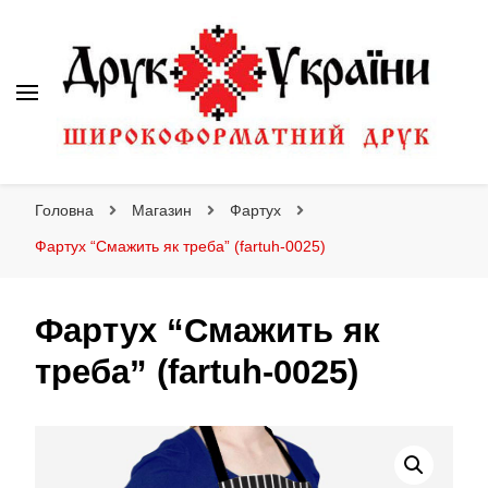
Друк України
Інтернет магазин широкоформатного друку
Головна
Магазин
Фартух
Фартух “Смажить як треба” (fartuh-0025)
Фартух “Смажить як
треба” (fartuh-0025)