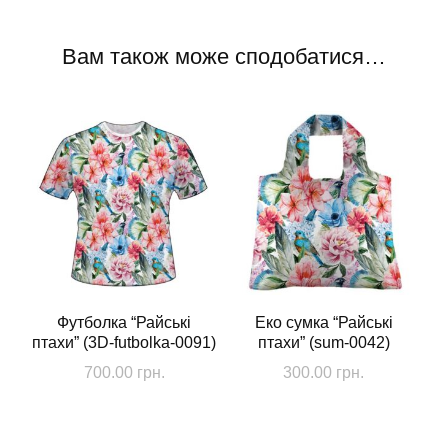
Вам також може сподобатися…
Футболка “Райські
Еко сумка “Райські
птахи” (3D-futbolka-0091)
птахи” (sum-0042)
700.00
грн.
300.00
грн.
Цей
товар