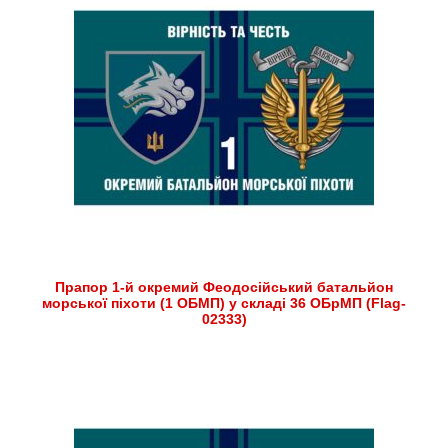
Прапор 1-й окремий Феодосійський батальйон
морської піхоти (1 ОБМП) у складі 36 ОБрМП (Flag-
02333)