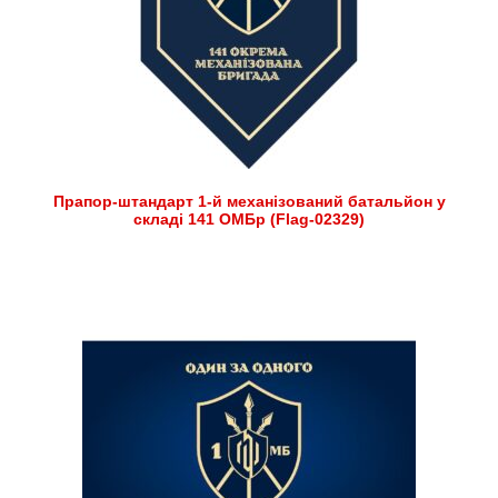
Прапор-штандарт 1-й механізований батальйон у
складі 141 ОМБр (Flag-02329)