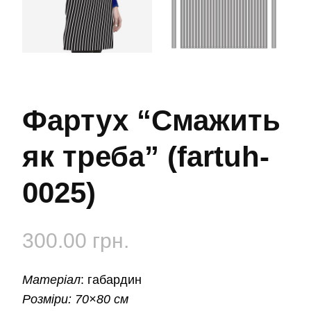
Фартух “Смажить
як треба” (fartuh-
0025)
300.00
грн.
Матеріал
:
габардин
Розміри:
70×80 см