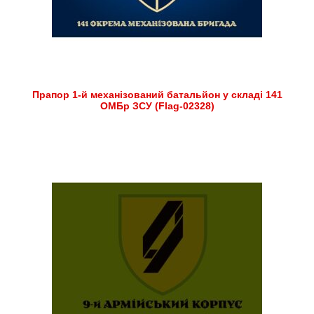
Прапор 1-й механізований батальйон у складі 141
ОМБр ЗСУ (Flag-02328)