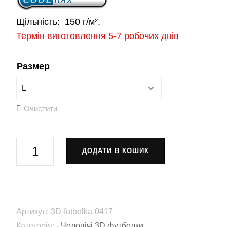
Щільність:
150 г/м².
Термін виготовлення 5-7 робочих днів
Размер
Очистити
Футболка
ДОДАТИ В КОШИК
«Іван
Виговський»
(3D-
futbolka-
Артикул:
3D-futbolka-0417
0417)
Категорія:
- Чоловічі 3D футболки