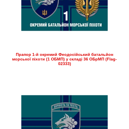
Прапор 1-й окремий Феодосійський батальйон
морської піхоти (1 ОБМП) у складі 36 ОБрМП (Flag-
02333)