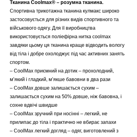
Тканина Coolmax® – розумна тканина.
Спортивна трикотажна тканина кулмакс широко
застосовується для різних видів спортивного та
військового одягу. Для її виробництва
використовується поліефірна нитка coolmax
завдяки цьому ця тканина краще відводить вологу
від тіла і добре охолоджує під час активних занять
спортом.
– CoolMax приємний на дотик – прохолодний,
м’який і гладкий, м’якше бавовни в два рази
– CoolMax довше залишається сухим –
залишається сухим на 50% довше, ніж бавовна, і
сохне вдвічі швидше
– CoolMax зручний при носінні – легкий, не
прилипає до тіла і практично не вбирає запахи
– CoolMax легкий догляд – одяг, виготовлений з