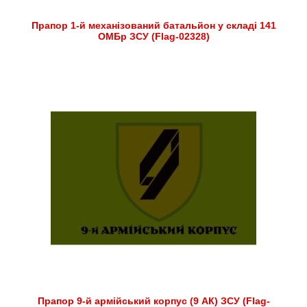
Прапор 1-й механізований батальйон у складі 141
ОМБр ЗСУ (Flag-02328)
Прапор 9-й армійський корпус (9 АК) ЗСУ (Flag-