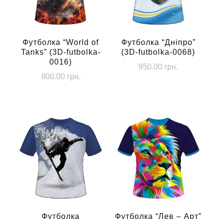
Футболка “World of
Футболка “Дніпро”
Tanks” (3D-futbolka-
(3D-futbolka-0068)
0016)
950.00
грн.
800.00
грн.
Цей
Цей
товар
товар
має
має
кілька
кілька
варіантів.
варіантів.
Параметри
Параметри
можна
можна
вибрати
вибрати
на
на
сторінці
сторінці
Футболка
Футболка “Лев – Арт”