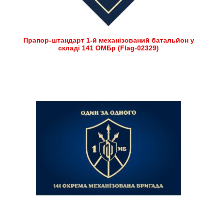
Прапор-штандарт 1-й механізований батальйон у
складі 141 ОМБр (Flag-02329)