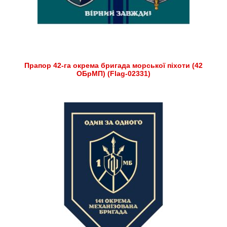
Прапор 42-га окрема бригада морської піхоти (42
ОБрМП) (Flag-02331)