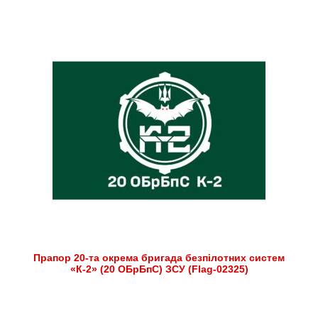
Прапор 20-та окрема бригада безпілотних систем
«К-2» (20 ОБрБпС) ЗСУ (Flag-02325)