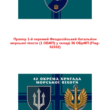
Прапор 1-й окремий Феодосійський батальйон
морської піхоти (1 ОБМП) у складі 36 ОБрМП (Flag-
02332)