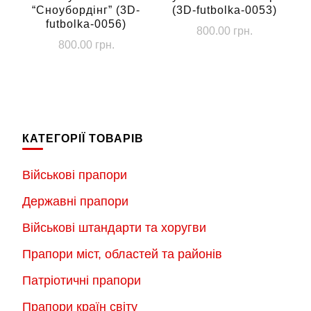
товару
“Сноубордінг” (3D-
(3D-futbolka-0053)
товару
futbolka-0056)
800.00
грн.
800.00
грн.
Цей
Цей
товар
товар
має
має
кілька
кілька
варіантів.
КАТЕГОРІЇ ТОВАРІВ
варіантів.
Параметри
Параметри
можна
Військові прапори
можна
вибрати
Державні прапори
вибрати
на
на
Військові штандарти та хоругви
сторінці
сторінці
товару
Прапори міст, областей та районів
товару
Патріотичні прапори
Прапори країн світу