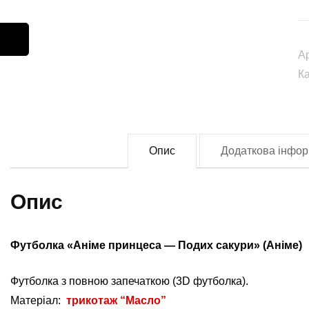
п
П
А
с
К
(
(
fu
0
Опис
Додаткова інфор
кі
Опис
Футболка «Аніме принцеса — Подих сакури» (Аніме)
Футболка з повною запечаткою (3D футболка).
Матеріал:
трикотаж “Масло”