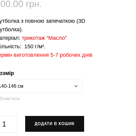
600.00
грн.
утболка з повною запечаткою (3D
утболка).
атеріал:
трикотаж “Масло”
ільність:
150 г/м².
ермін виготовлення 5-7 робочих днів
озмір
Очистити
утболка
ДОДАТИ В КОШИК
Аніме