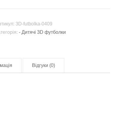
ринцеса
—
одих
ртикул:
3D-futbolka-0409
акури»
атегорія:
- Дитячі 3D футболки
Аніме)
3D-
tbolka-
409)
мація
Відгуки (0)
лькість