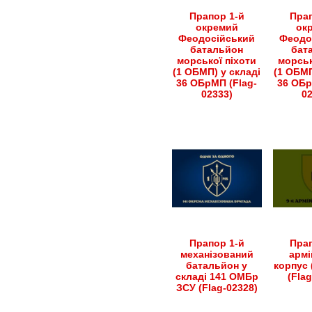
Прапор 1-й
Прап
окремий
ок
Феодосійський
Феодо
батальйон
бат
морської піхоти
морськ
(1 ОБМП) у складі
(1 ОБМП
36 ОБрМП (Flag-
36 ОБр
02333)
0
Прапор 1-й
Прап
механізований
армі
батальйон у
корпус 
складі 141 ОМБр
(Fla
ЗСУ (Flag-02328)