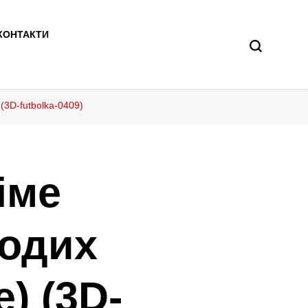
КОНТАКТИ
(3D-futbolka-0409)
іме
одих
) (3D-