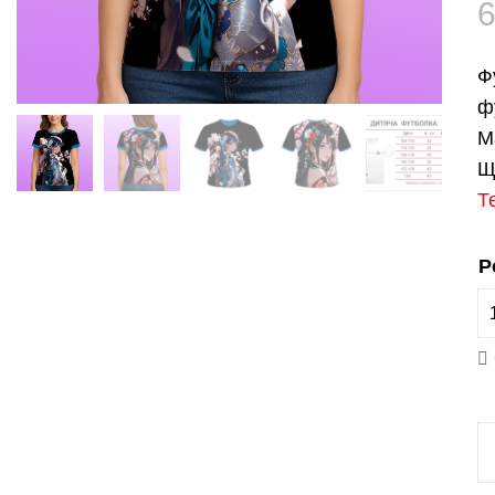
Ф
ф
М
Щ
Т
Р
Ф
«