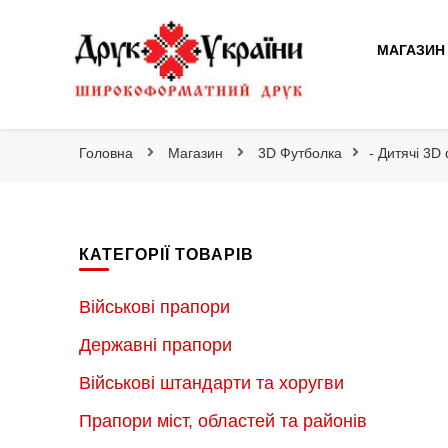
Друк України
МАГАЗИН
Друк України
Інтернет магазин широкоформатного друку
Головна
Магазин
3D Футболка
- Дитячі 3D
КАТЕГОРІЇ ТОВАРІВ
Військові прапори
Державні прапори
Військові штандарти та хоругви
Прапори міст, областей та районів