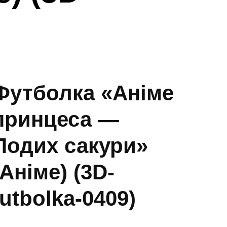
Футболка «Аніме
принцеса —
Подих сакури»
(Аніме) (3D-
futbolka-0409)