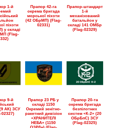
ор 1-й
Прапор 42-га
Прапор-штандарт
ремий
окрема бригада
1-й
сійський
морської піхоти
механізований
альйон
(42 ОБрМП) (Flag-
батальйон у
ої піхоти
02331)
складі 141 ОМБр
) у складі
(Flag-02329)
МП (Flag-
2332)
ор 9-й
Прапор 23 РБ у
Прапор 20-та
йський
складі 1150
окрема бригада
(9 АК) ЗСУ
Окремий зенітно-
безпілотних
g-02327)
ракетний дивізіон
систем «К-2» (20
«ХРАНИТЕЛІ
ОБрБпС) ЗСУ
НЕБА» (1150
(Flag-02325)
ОЗРДн) (Flag-