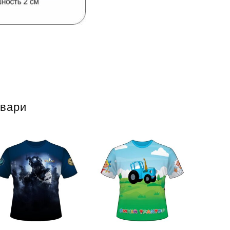
овари