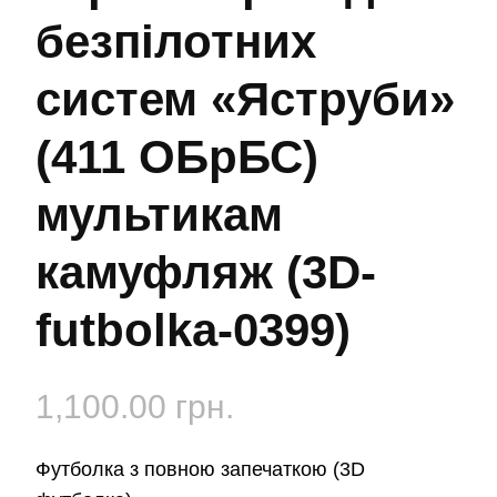
безпілотних
систем «Яструби»
(411 ОБрБС)
мультикам
камуфляж (3D-
futbolka-0399)
1,100.00
грн.
Футболка з повною запечаткою (3D