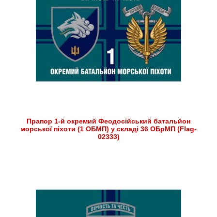
Прапор 1-й окремий Феодосійський батальйон
морської піхоти (1 ОБМП) у складі 36 ОБрМП (Flag-
02333)