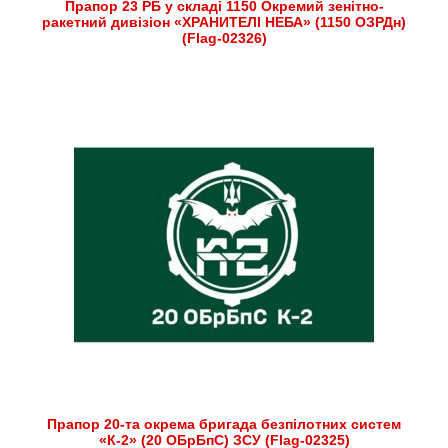
Прапор 23 РБ у складі 1150 Окремий зенітно-
ракетний дивізіон «ХРАНИТЕЛІ НЕБА» (1150 ОЗРДн)
(Flag-02326)
Прапор 20-та окрема бригада безпілотних систем
«К-2» (20 ОБрБпС) ЗСУ (Flag-02325)