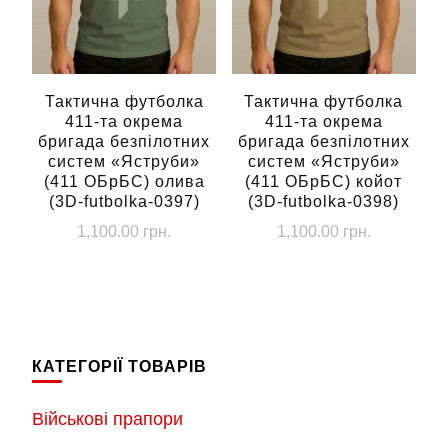
можна
можна
вибрати
вибрати
на
на
сторінці
сторінці
Тактична футболка
Тактична футболка
411-та окрема
411-та окрема
товару
товару
бригада безпілотних
бригада безпілотних
систем «Яструби»
систем «Яструби»
(411 ОБрБС) олива
(411 ОБрБС) койот
(3D-futbolka-0397)
(3D-futbolka-0398)
1,100.00
грн.
1,100.00
грн.
Цей
Цей
товар
товар
має
має
кілька
кілька
КАТЕГОРІЇ ТОВАРІВ
варіантів.
варіантів.
Параметри
Параметри
Військові прапори
можна
можна