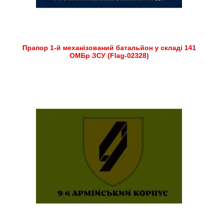
Прапор 1-й механізований батальйон у складі 141
ОМБр ЗСУ (Flag-02328)