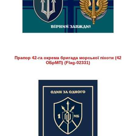
Прапор 42-га окрема бригада морської піхоти (42
ОБрМП) (Flag-02331)