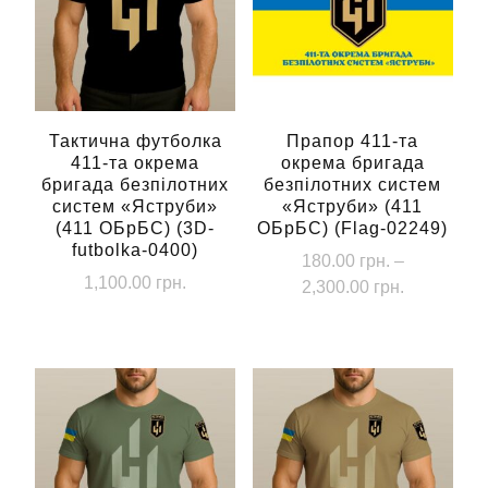
Тактична футболка
Прапор 411-та
411-та окрема
окрема бригада
бригада безпілотних
безпілотних систем
систем «Яструби»
«Яструби» (411
(411 ОБрБС) (3D-
ОБрБС) (Flag-02249)
futbolka-0400)
180.00
грн.
–
1,100.00
грн.
Діапазон
2,300.00
грн.
цін:
Цей
Цей
від
товар
товар
180.00 грн
має
має
до
кілька
кілька
2,300.00 г
варіантів.
варіантів.
Параметри
Параметри