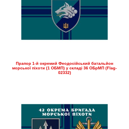
Прапор 1-й окремий Феодосійський батальйон
морської піхоти (1 ОБМП) у складі 36 ОБрМП (Flag-
02332)