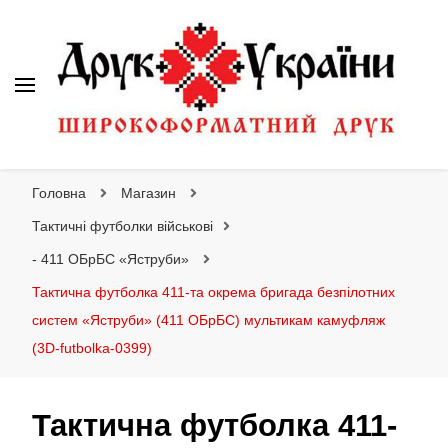
Друк України
Інтернет магазин широкоформатного друку
Головна
Магазин
Тактичні футболки військові
- 411 ОБрБС «Яструби»
Тактична футболка 411-та окрема бригада безпілотних
систем «Яструби» (411 ОБрБС) мультикам камуфляж
(3D-futbolka-0399)
Тактична футболка 411-