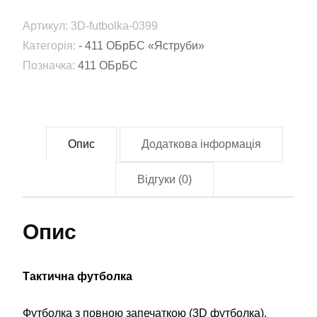
окрема
Артикул:
3D-futbolka-0399
бригада
Категорія:
- 411 ОБрБС «Яструби»
безпілотних
Позначка:
411 ОБрБС
систем
«Яструби»
(411
ОБрБС)
Опис
Додаткова інформація
мультикам
камуфляж
Відгуки (0)
(3D-
futbolka-
Опис
0399)
кількість
Тактична футболка
Футболка з повною запечаткою (3D футболка).