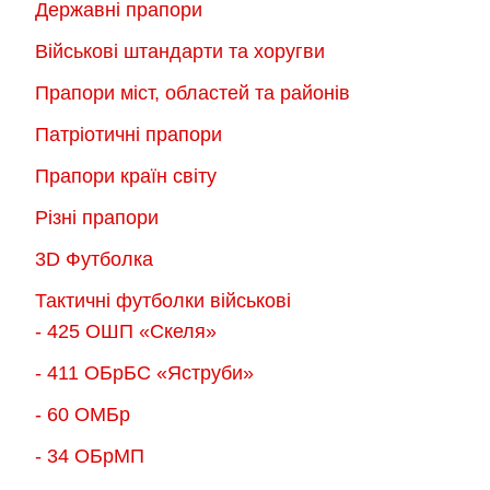
Державні прапори
вибрати
вибрати
на
на
Військові штандарти та хоругви
сторінці
сторінці
Прапори міст, областей та районів
товару
товару
Патріотичні прапори
Прапори країн світу
Різні прапори
3D Футболка
Тактичні футболки військові
- 425 ОШП «Скеля»
- 411 ОБрБС «Яструби»
- 60 ОМБр
- 34 ОБрМП