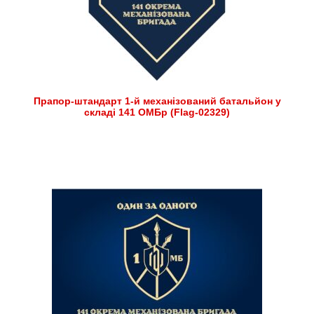
Прапор-штандарт 1-й механізований батальйон у
складі 141 ОМБр (Flag-02329)