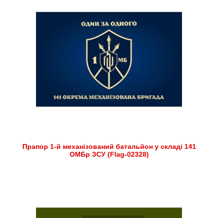
Прапор 1-й механізований батальйон у складі 141
ОМБр ЗСУ (Flag-02328)