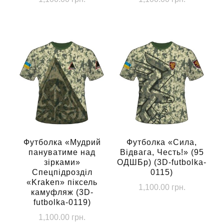
Цей
Цей
товар
товар
має
має
кілька
кілька
варіантів.
варіантів.
Параметри
Параметри
можна
можна
вибрати
вибрати
на
на
сторінці
сторінці
Футболка «Мудрий
Футболка «Сила,
пануватиме над
Відвага, Честь!» (95
товару
товару
зірками»
ОДШБр) (3D-futbolka-
Спецпідрозділ
0115)
«Kraken» піксель
1,100.00
грн.
камуфляж (3D-
futbolka-0119)
Цей
1,100.00
грн.
товар