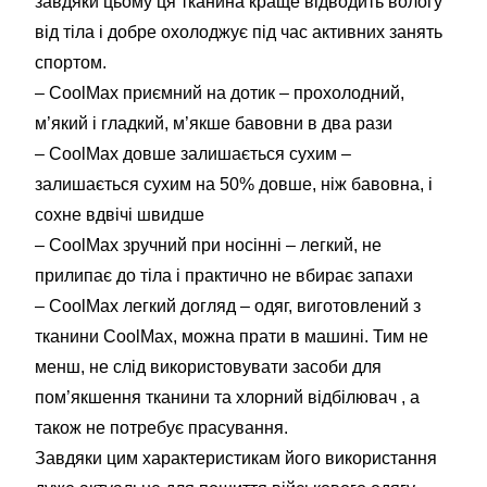
завдяки цьому ця тканина краще відводить вологу
від тіла і добре охолоджує під час активних занять
спортом.
– CoolMax приємний на дотик – прохолодний,
м’який і гладкий, м’якше бавовни в два рази
– CoolMax довше залишається сухим –
залишається сухим на 50% довше, ніж бавовна, і
сохне вдвічі швидше
– CoolMax зручний при носінні – легкий, не
прилипає до тіла і практично не вбирає запахи
– CoolMax легкий догляд – одяг, виготовлений з
тканини CoolMax, можна прати в машині. Тим не
менш, не слід використовувати засоби для
пом’якшення тканини та хлорний відбілювач , а
також не потребує прасування.
Завдяки цим характеристикам його використання