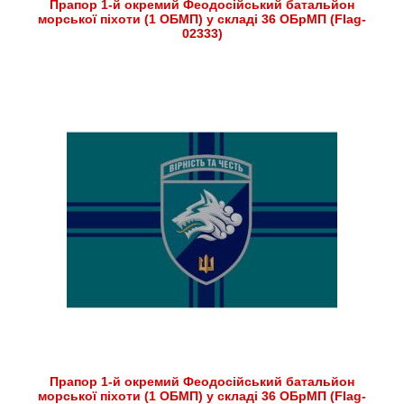
Прапор 1-й окремий Феодосійський батальйон
морської піхоти (1 ОБМП) у складі 36 ОБрМП (Flag-
02333)
Прапор 1-й окремий Феодосійський батальйон
морської піхоти (1 ОБМП) у складі 36 ОБрМП (Flag-