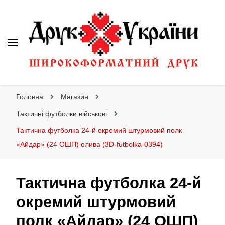
Друк України
Інтернет магазин широкоформатного друку
Головна
Магазин
Тактичні футболки військові
Тактична футболка 24-й окремий штурмовий полк
«Айдар» (24 ОШП) олива (3D-futbolka-0394)
Тактична футболка 24-й
окремий штурмовий
полк «Айдар» (24 ОШП)