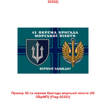
02332)
Прапор 42-га окрема бригада морської піхоти (42
ОБрМП) (Flag-02331)