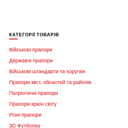
має
Цей
кілька
товар
варіантів.
має
Параметри
кілька
КАТЕГОРІЇ ТОВАРІВ
можна
варіантів.
вибрати
Параметри
Військові прапори
на
можна
Державні прапори
сторінці
вибрати
товару
на
Військові штандарти та хоругви
сторінці
Прапори міст, областей та районів
товару
Патріотичні прапори
Прапори країн світу
Різні прапори
3D Футболка