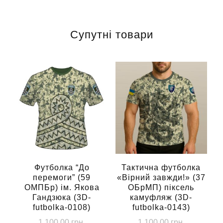
Супутні товари
Футболка “До
Тактична футболка
перемоги” (59
«Вірний завжди!» (37
ОМПБр) ім. Якова
ОБрМП) піксель
Гандзюка (3D-
камуфляж (3D-
futbolka-0108)
futbolka-0143)
1,100.00
грн.
1,100.00
грн.