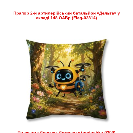
Прапор 2-й артилерійський батальйон «Дельта» у
складі 148 ОАБр (Flag-02314)
Подушка «Дрончик Джмелик» (podushka-0200)