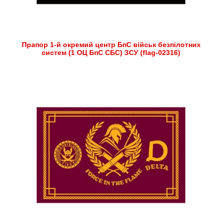
Прапор 1-й окремий центр БпС військ безпілотних
систем (1 ОЦ БпС СБС) ЗСУ (flag-02316)