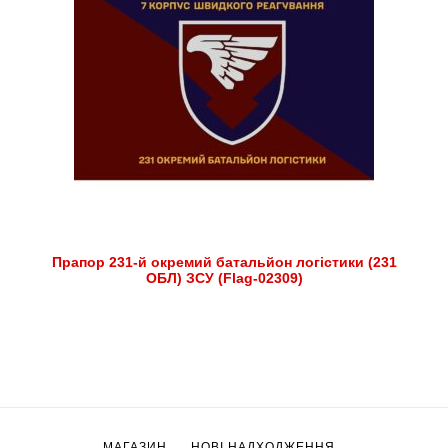
Прапор 231-й окремий батальйон логістики (231
ОБЛ) ЗСУ (Flag-02309)
МАГАЗИН
НОВІ НАДХОДЖЕННЯ