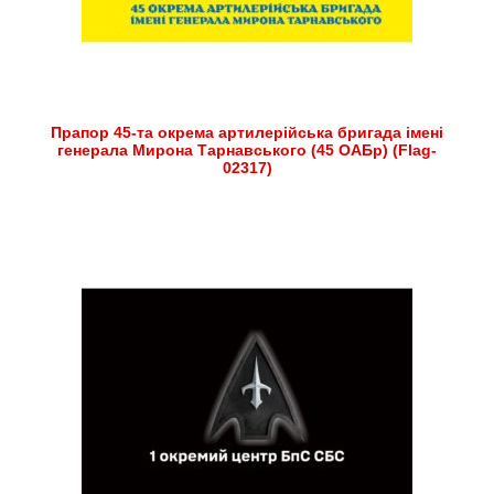
Прапор 45-та окрема артилерійська бригада імені
генерала Мирона Тарнавського (45 ОАБр) (Flag-
02317)