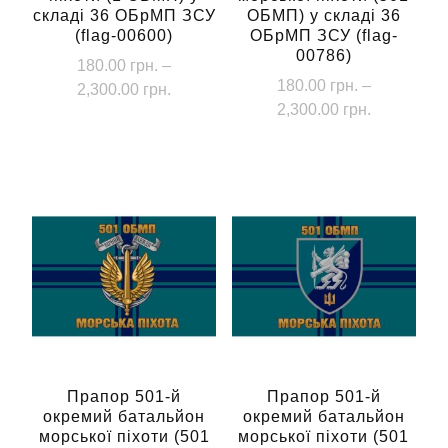
складі 36 ОБрМП ЗСУ
ОБМП) у складі 36
(flag-00600)
ОБрМП ЗСУ (flag-
00786)
180.00
грн.
–
180.00
грн.
–
Діапазон
2,300.00
грн.
Діапазон
2,300.00
грн.
цін:
Цей
цін:
від
Цей
товар
від
180.00 грн.
товар
має
180.00 грн
до
має
до
кілька
2,300.00 грн.
кілька
2,300.00 г
варіантів.
варіантів.
Параметри
Параметри
можна
можна
вибрати
вибрати
на
на
сторінці
сторінці
Прапор 501-й
Прапор 501-й
товару
окремий батальйон
окремий батальйон
товару
морської піхоти (501
морської піхоти (501