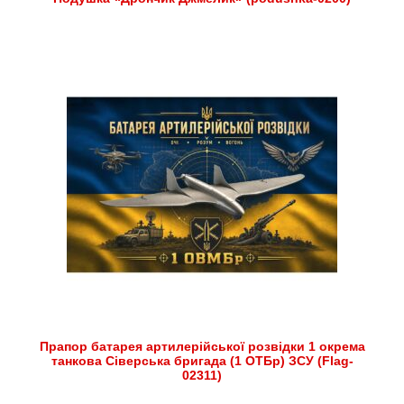
Прапор батарея артилерійської розвідки 1 окрема
танкова Сіверська бригада (1 ОТБр) ЗСУ (Flag-
02311)