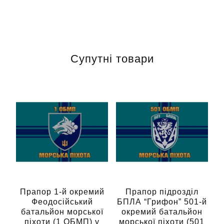
Супутні товари
Прапор 1-й окремий
Прапор підрозділ
Феодосійський
БПЛА “Грифон” 501-й
батальйон морської
окремий батальйон
піхоти (1 ОБМП) у
морської піхоти (501