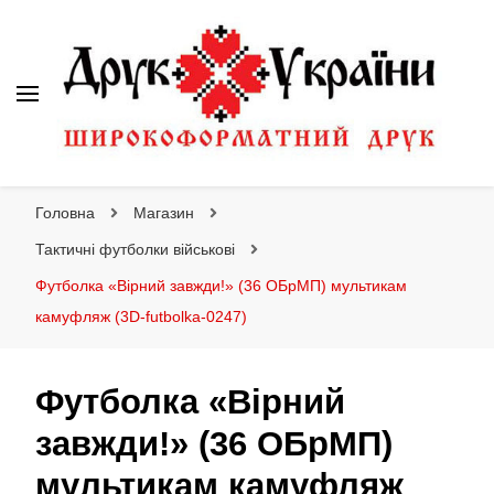
Друк України
Інтернет магазин широкоформатного друку
Головна
Магазин
Тактичні футболки військові
Футболка «Вірний завжди!» (36 ОБрМП) мультикам
камуфляж (3D-futbolka-0247)
Футболка «Вірний
завжди!» (36 ОБрМП)
мультикам камуфляж