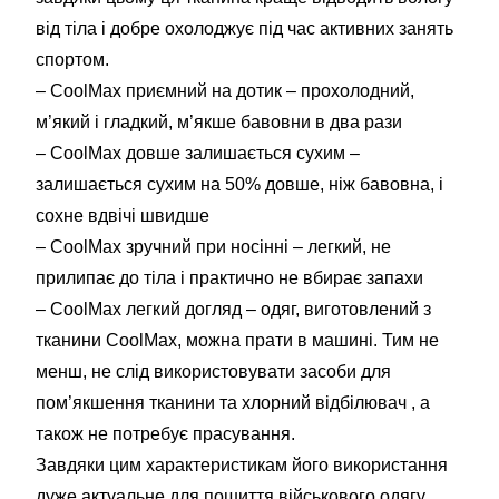
від тіла і добре охолоджує під час активних занять
спортом.
– CoolMax приємний на дотик – прохолодний,
м’який і гладкий, м’якше бавовни в два рази
– CoolMax довше залишається сухим –
залишається сухим на 50% довше, ніж бавовна, і
сохне вдвічі швидше
– CoolMax зручний при носінні – легкий, не
прилипає до тіла і практично не вбирає запахи
– CoolMax легкий догляд – одяг, виготовлений з
тканини CoolMax, можна прати в машині. Тим не
менш, не слід використовувати засоби для
пом’якшення тканини та хлорний відбілювач , а
також не потребує прасування.
Завдяки цим характеристикам його використання
дуже актуальне для пошиття військового одягу.