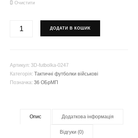
Очистити
Футболка
ДОДАТИ В КОШИК
«Вірний
завжди!»
(36
ОБрМП)
Артикул:
3D-futbolka-0247
мультикам
Категорія:
Тактичні футболки військові
камуфляж
Позначка:
36 ОБрМП
(3D-
futbolka-
0247)
кількість
Опис
Додаткова інформація
Відгуки (0)