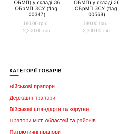
ОБМП) у складі 36
ОБМП) у складі 36
ОБрМП ЗСУ (flag-
ОБрМП ЗСУ (flag-
00347)
00568)
180.00
грн.
–
180.00
грн.
–
Діапазон
Діапазон
2,300.00
грн.
2,300.00
грн.
цін:
цін:
Цей
Цей
від
від
товар
товар
180.00 грн.
180.00 грн
має
має
до
до
кілька
кілька
2,300.00 грн.
2,300.00 г
КАТЕГОРІЇ ТОВАРІВ
варіантів.
варіантів.
Параметри
Параметри
Військові прапори
можна
можна
Державні прапори
вибрати
вибрати
на
на
Військові штандарти та хоругви
сторінці
сторінці
Прапори міст, областей та районів
товару
товару
Патріотичні прапори