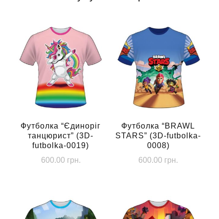
Футболка “Єдиноріг
Футболка “BRAWL
танцюрист” (3D-
STARS” (3D-futbolka-
futbolka-0019)
0008)
600.00
грн.
600.00
грн.
Цей
Цей
товар
товар
має
має
кілька
кілька