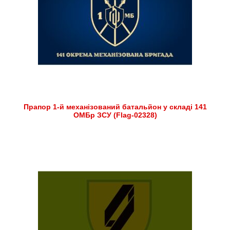
Прапор 1-й механізований батальйон у складі 141
ОМБр ЗСУ (Flag-02328)