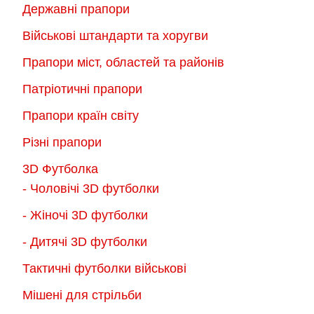
Державні прапори
вибрати
на
на
Військові штандарти та хоругви
сторінці
сторінці
товару
Прапори міст, областей та районів
товару
Патріотичні прапори
Прапори країн світу
Різні прапори
3D Футболка
- Чоловічі 3D футболки
- Жіночі 3D футболки
- Дитячі 3D футболки
Тактичні футболки військові
Мішені для стрільби