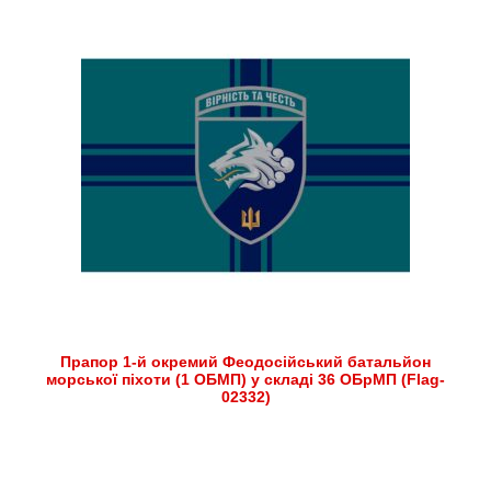
Прапор 1-й окремий Феодосійський батальйон
морської піхоти (1 ОБМП) у складі 36 ОБрМП (Flag-
02332)