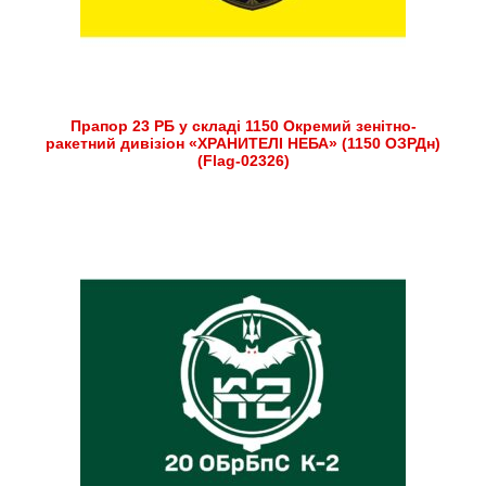
Прапор 23 РБ у складі 1150 Окремий зенітно-
ракетний дивізіон «ХРАНИТЕЛІ НЕБА» (1150 ОЗРДн)
(Flag-02326)