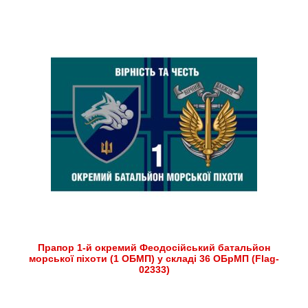
Прапор 1-й окремий Феодосійський батальйон
морської піхоти (1 ОБМП) у складі 36 ОБрМП (Flag-
02333)