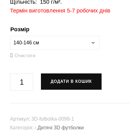
Щільність:
150 г/м².
Термін виготовлення 5-7 робочих днів
Розмір
Очистити
Футболка
ДОДАТИ В КОШИК
"Спарта"
(3D-
futbolka-
0099)
Артикул:
3D-futbolka-0099-1
кількість
Категорія:
- Дитячі 3D футболки