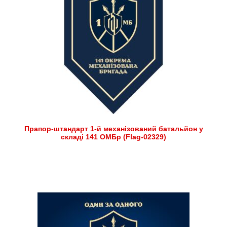
Прапор-штандарт 1-й механізований батальйон у
складі 141 ОМБр (Flag-02329)