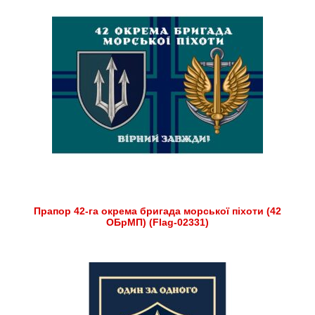
Прапор 42-га окрема бригада морської піхоти (42
ОБрМП) (Flag-02331)