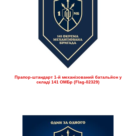
Прапор-штандарт 1-й механізований батальйон у
складі 141 ОМБр (Flag-02329)