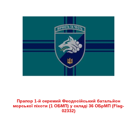
Прапор 1-й окремий Феодосійський батальйон
морської піхоти (1 ОБМП) у складі 36 ОБрМП (Flag-
02332)