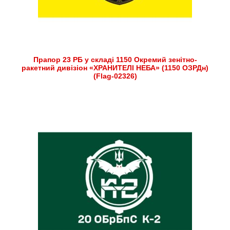
Прапор 23 РБ у складі 1150 Окремий зенітно-
ракетний дивізіон «ХРАНИТЕЛІ НЕБА» (1150 ОЗРДн)
(Flag-02326)