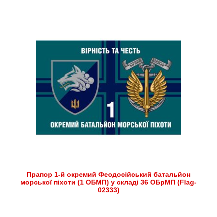
Прапор 1-й окремий Феодосійський батальйон
морської піхоти (1 ОБМП) у складі 36 ОБрМП (Flag-
02333)