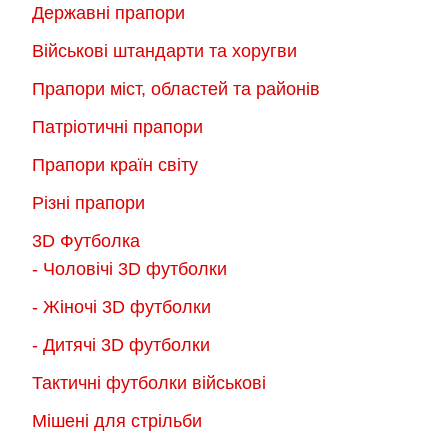
Державні прапори
вибрати
вибрати
на
на
Військові штандарти та хоругви
сторінці
сторінці
Прапори міст, областей та районів
товару
товару
Патріотичні прапори
Прапори країн світу
Різні прапори
3D Футболка
- Чоловічі 3D футболки
- Жіночі 3D футболки
- Дитячі 3D футболки
Тактичні футболки військові
Мішені для стрільби