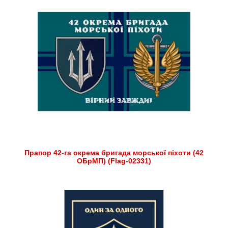
Прапор 42-га окрема бригада морської піхоти (42
ОБрМП) (Flag-02331)