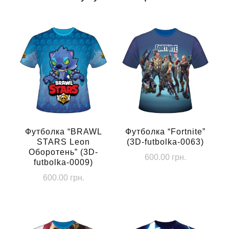
Футболка “BRAWL
Футболка “Fortnite”
STARS Leon
(3D-futbolka-0063)
Оборотень” (3D-
600.00
грн.
futbolka-0009)
Цей
600.00
грн.
товар
Цей
має
товар
кілька
має