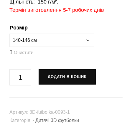
Щільність:
150 г/м².
Термін виготовлення 5-7 робочих днів
Розмір
Очистити
Футболка
ДОДАТИ В КОШИК
"HIMARS"
(3D-
futbolka-
0093)
Артикул:
3D-futbolka-0093-1
кількість
Категорія:
- Дитячі 3D футболки