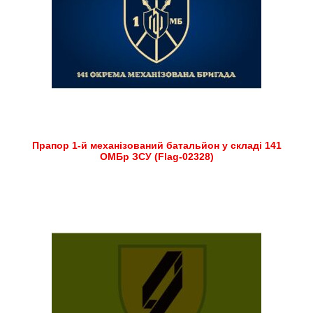
Прапор 1-й механізований батальйон у складі 141
ОМБр ЗСУ (Flag-02328)