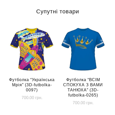
Супутні товари
Футболка “Українська
Футболка “ВСIМ
Мрія” (3D-futbolka-
СПОКУХА З ВАМИ
0097)
ТАНЮХА” (3D-
futbolka-0265)
700.00
грн.
700.00
грн.
Цей
Цей
товар