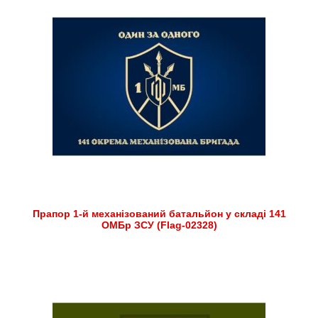
Прапор 1-й механізований батальйон у складі 141
ОМБр ЗСУ (Flag-02328)