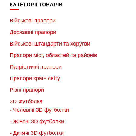
варіантів.
КАТЕГОРІЇ ТОВАРІВ
варіантів.
Параметри
Параметри
можна
Військові прапори
можна
вибрати
Державні прапори
вибрати
на
на
Військові штандарти та хоругви
сторінці
сторінці
товару
Прапори міст, областей та районів
товару
Патріотичні прапори
Прапори країн світу
Різні прапори
3D Футболка
- Чоловічі 3D футболки
- Жіночі 3D футболки
- Дитячі 3D футболки