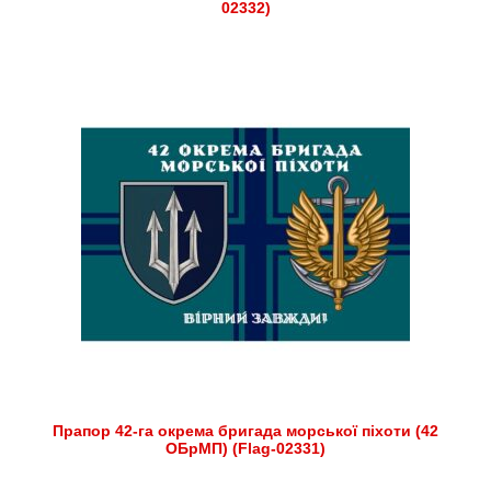
02332)
Прапор 42-га окрема бригада морської піхоти (42
ОБрМП) (Flag-02331)