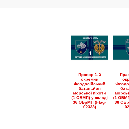
варіантів.
варіантів.
Параметри
Параметри
можна
можна
вибрати
вибрати
на
на
сторінці
сторінці
товару
товару
Прапор 1-й
Прап
окремий
ок
Феодосійський
Феодо
батальйон
бат
морської піхоти
морськ
(1 ОБМП) у складі
(1 ОБМП
36 ОБрМП (Flag-
36 ОБр
02333)
0