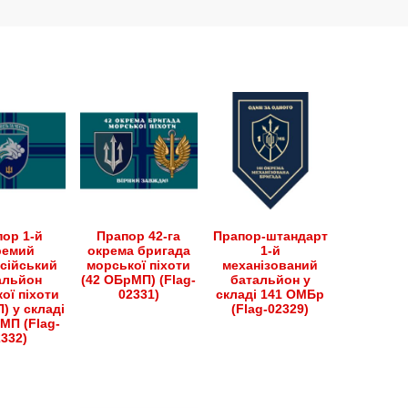
ор 1-й
Прапор 42-га
Прапор-штандарт
ремий
окрема бригада
1-й
сійський
морської піхоти
механізований
альйон
(42 ОБрМП) (Flag-
батальйон у
ої піхоти
02331)
складі 141 ОМБр
) у складі
(Flag-02329)
МП (Flag-
2332)