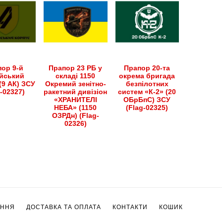
ор 9-й
Прапор 23 РБ у
Прапор 20-та
йський
складі 1150
окрема бригада
(9 АК) ЗСУ
Окремий зенітно-
безпілотних
g-02327)
ракетний дивізіон
систем «К-2» (20
«ХРАНИТЕЛІ
ОБрБпС) ЗСУ
НЕБА» (1150
(Flag-02325)
ОЗРДн) (Flag-
02326)
ЕННЯ
ДОСТАВКА ТА ОПЛАТА
КОНТАКТИ
КОШИК