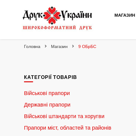
МАГАЗИН
Друк України
Інтернет магазин широкоформатного друку
Головна
Магазин
9 ОБрБС
КАТЕГОРІЇ ТОВАРІВ
Військові прапори
Державні прапори
Військові штандарти та хоругви
Прапори міст, областей та районів