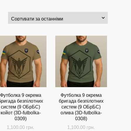
Футболка 9 окрема
Футболка 9 окрема
бригада безпілотних
бригада безпілотних
систем (9 ОБрБС)
систем (9 ОБрБС)
койот (3D-futbolka-
олива (3D-futbolka-
0309)
0308)
1,100.00
грн.
1,100.00
грн.