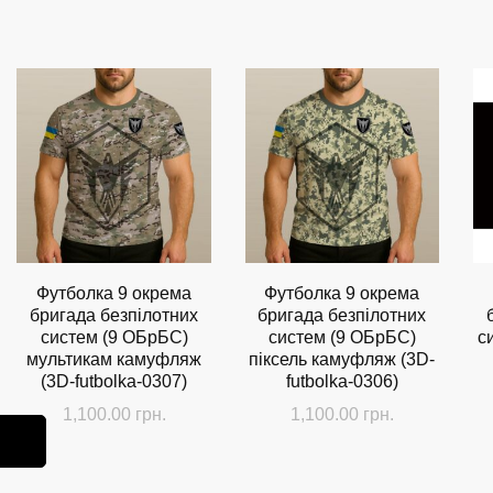
Футболка 9 окрема
Футболка 9 окрема
бригада безпілотних
бригада безпілотних
систем (9 ОБрБС)
систем (9 ОБрБС)
с
мультикам камуфляж
піксель камуфляж (3D-
(3D-futbolka-0307)
futbolka-0306)
1,100.00
грн.
1,100.00
грн.
Цей
Цей
товар
товар