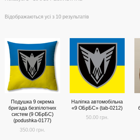
Сортовано
Відображаються усі з 10 результатів
за
останнім
Подушка 9 окрема
Наліпка автомобільна
бригада безпілотних
«9 ОБрБС» (tab-0212)
систем (9 ОБрБС)
50.00
грн.
(podushka-0177)
350.00
грн.