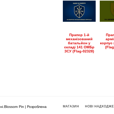
Прапор 1-й
Прап
механізований
армі
батальйон у
корпус 
складі 141 ОМБр
(Fla
ЗСУ (Flag-02328)
ні.
Blossom Pin | Розроблена
МАГАЗИН
НОВІ НАДХОДЖ