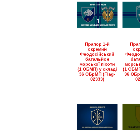
Прапор 1-й
Прап
окремий
ок
Феодосійський
Феодо
батальйон
бат
морської піхоти
морськ
(1 ОБМП) у складі
(1 ОБМП
36 ОБрМП (Flag-
36 ОБр
02333)
0