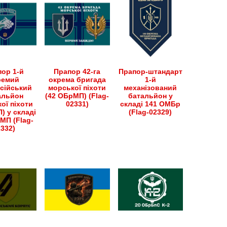
ор 1-й
Прапор 42-га
Прапор-штандарт
ремий
окрема бригада
1-й
сійський
морської піхоти
механізований
альйон
(42 ОБрМП) (Flag-
батальйон у
ої піхоти
02331)
складі 141 ОМБр
) у складі
(Flag-02329)
МП (Flag-
2332)