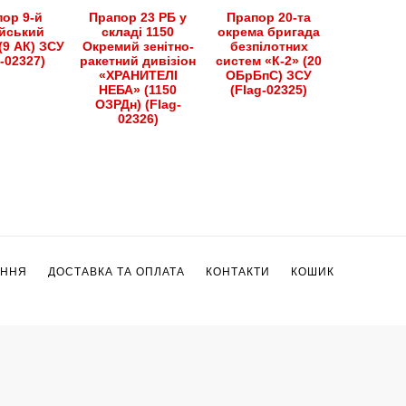
ор 9-й
Прапор 23 РБ у
Прапор 20-та
йський
складі 1150
окрема бригада
(9 АК) ЗСУ
Окремий зенітно-
безпілотних
g-02327)
ракетний дивізіон
систем «К-2» (20
«ХРАНИТЕЛІ
ОБрБпС) ЗСУ
НЕБА» (1150
(Flag-02325)
ОЗРДн) (Flag-
02326)
ЕННЯ
ДОСТАВКА ТА ОПЛАТА
КОНТАКТИ
КОШИК