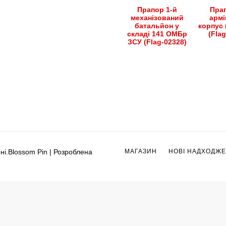
Прапор 1-й
Прап
механізований
армі
батальйон у
корпус 
складі 141 ОМБр
(Fla
ЗСУ (Flag-02328)
ні.
Blossom Pin | Розроблена
МАГАЗИН
НОВІ НАДХОДЖ