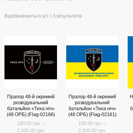
Сортовано
Відображаються усі з 3 результатів
за
останнім
Прапор 48-й окремий
Прапор 48-й окремий
Н
розвідувальний
розвідувальний
батальйон «Тиха ніч»
батальйон «Тиха ніч»
б
(48 ОРБ) (Flag-02166)
(48 ОРБ) (Flag-02161)
180.00
грн.
–
180.00
грн.
–
Діапазон
Діапазон
2,300.00
грн.
2,300.00
грн.