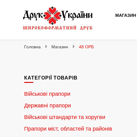
МАГАЗИН
Друк України
Інтернет магазин широкоформатного друку
Головна
Магазин
48 ОРБ
КАТЕГОРІЇ ТОВАРІВ
Військові прапори
Державні прапори
Військові штандарти та хоругви
Прапори міст, областей та районів