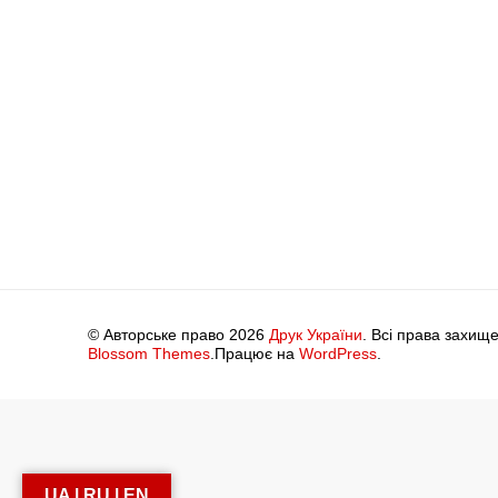
© Авторське право 2026
Друк України
. Всі права захище
Blossom Themes
.Працює на
WordPress
.
UA | RU | EN