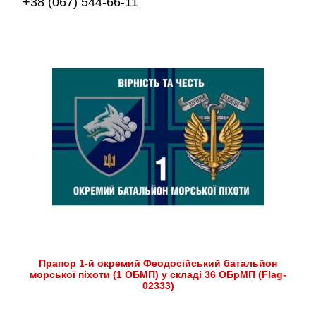
+38 (067) 544-66-11
Прапор 1-й окремий Феодосійський батальйон
морської піхоти (1 ОБМП) у складі 36 ОБрМП (Flag-
02333)