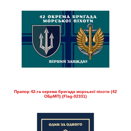
Прапор 42-га окрема бригада морської піхоти (42
ОБрМП) (Flag-02331)