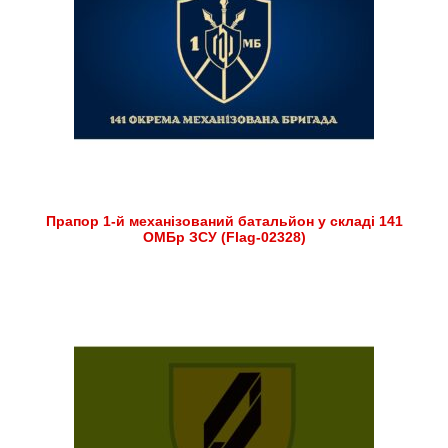
Прапор 1-й механізований батальйон у складі 141
ОМБр ЗСУ (Flag-02328)