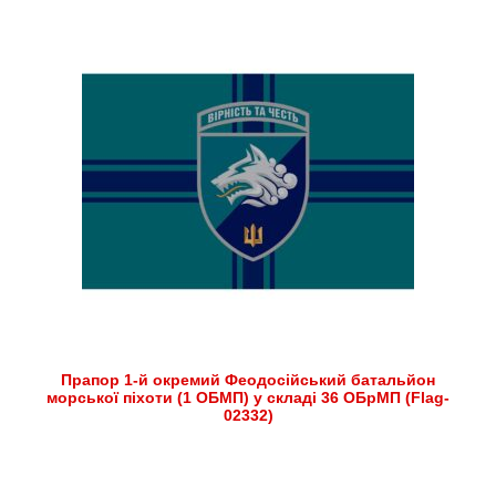
Прапор 1-й окремий Феодосійський батальйон
морської піхоти (1 ОБМП) у складі 36 ОБрМП (Flag-
02332)