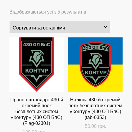
Сортовано
Відображаються усі з 5 результатів
за
останнім
Прапор-штандарт 430-й
Наліпка 430-й окремий
окремий полк
полк безпілотних систем
безпілотних систем
«Контур» (430 ОП БпС)
«Контур» (430 ОП БпС)
(tab-0353)
(Flag-02301)
50.00
грн.