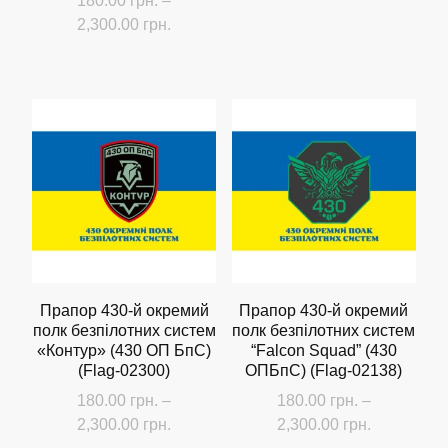
180.00
грн.
–
Діапазон
2,300.00
грн.
цін:
Цей
від
товар
180.00 грн.
має
до
кілька
2,300.00 грн.
варіантів.
Параметри
можна
вибрати
на
сторінці
Прапор 430-й окремий
Прапор 430-й окремий
полк безпілотних систем
полк безпілотних систем
товару
«Контур» (430 ОП БпС)
“Falcon Squad” (430
(Flag-02300)
ОПБпС) (Flag-02138)
180.00
грн.
–
180.00
грн.
–
Діапазон
Діапазон
2,300.00
грн.
2,300.00
грн.
цін:
цін: