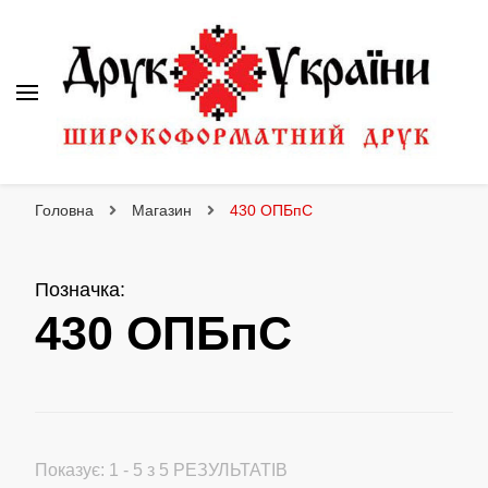
Друк України
Інтернет магазин широкоформатного друку
Головна
Магазин
430 ОПБпС
Позначка
:
430 ОПБпС
Показує: 1 - 5 з 5 РЕЗУЛЬТАТІВ