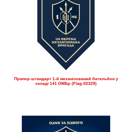
Прапор-штандарт 1-й механізований батальйон у
складі 141 ОМБр (Flag-02329)