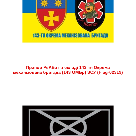
Прапор РеАБат в складі 143-тя Окрема
механізована бригада (143 ОМБр) ЗСУ (Flag-02319)