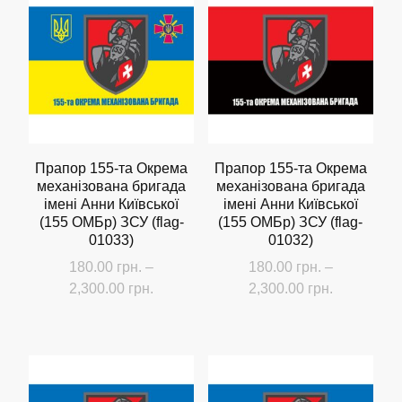
Прапор 155-та Окрема
Прапор 155-та Окрема
механізована бригада
механізована бригада
імені Анни Київської
імені Анни Київської
(155 ОMБр) ЗСУ (flag-
(155 ОMБр) ЗСУ (flag-
01033)
01032)
180.00
грн.
–
180.00
грн.
–
Діапазон
Діапазон
2,300.00
грн.
2,300.00
грн.
цін:
цін:
Цей
Цей
від
від
товар
товар
180.00 грн.
180.00 грн
має
має
до
до
кілька
кілька
2,300.00 грн.
2,300.00 г