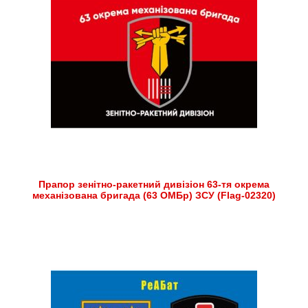
Прапор зенітно-ракетний дивізіон 63-тя окрема
механізована бригада (63 ОМБр) ЗСУ (Flag-02320)