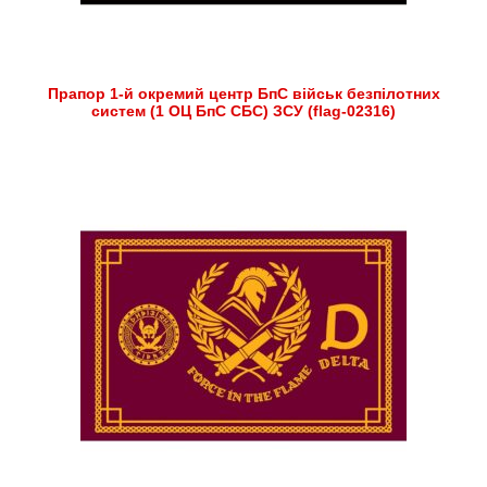
Прапор 1-й окремий центр БпС військ безпілотних
систем (1 ОЦ БпС СБС) ЗСУ (flag-02316)