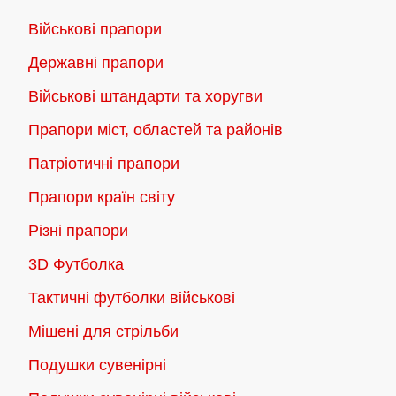
Параметри
Параметри
Військові прапори
можна
можна
Державні прапори
вибрати
вибрати
на
на
Військові штандарти та хоругви
сторінці
сторінці
Прапори міст, областей та районів
товару
товару
Патріотичні прапори
Прапори країн світу
Різні прапори
3D Футболка
Тактичні футболки військові
Мішені для стрільби
Подушки сувенірні