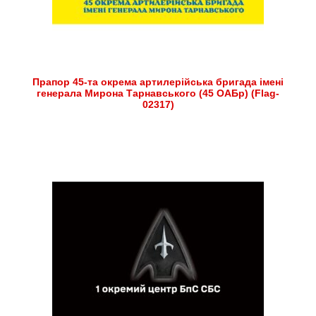
Прапор 45-та окрема артилерійська бригада імені
генерала Мирона Тарнавського (45 ОАБр) (Flag-
02317)