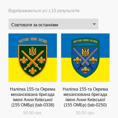
Сортовано
Відображаються усі з 10 результатів
за
останнім
Наліпка 155-та Окрема
Наліпка 155-та Окрема
механізована бригада
механізована бригада
імені Анни Київської
імені Анни Київської
(155 ОMБр) (tab-0338)
(155 ОMБр) (tab-0250)
50.00
грн.
50.00
грн.