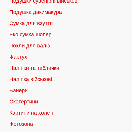
Подушки сувенірні військові
Подушка дакимакура
Сумка для взуття
Еко сумка-шопер
Чохли для валіз
Фартух
Наліпки та таблички
Наліпка військові
Банери
Скатертини
Картини на холсті
Фотозона