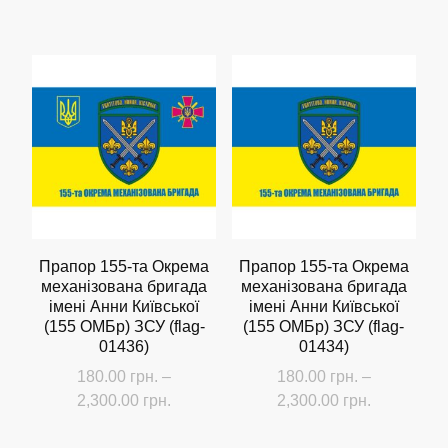
Прапор 155-та Окрема
Прапор 155-та Окрема
механізована бригада
механізована бригада
імені Анни Київської
імені Анни Київської
(155 ОMБр) ЗСУ (flag-
(155 ОMБр) ЗСУ (flag-
01436)
01434)
180.00
грн.
–
180.00
грн.
–
Діапазон
Діапазон
2,300.00
грн.
2,300.00
грн.
цін:
цін:
Цей
Цей
від
від