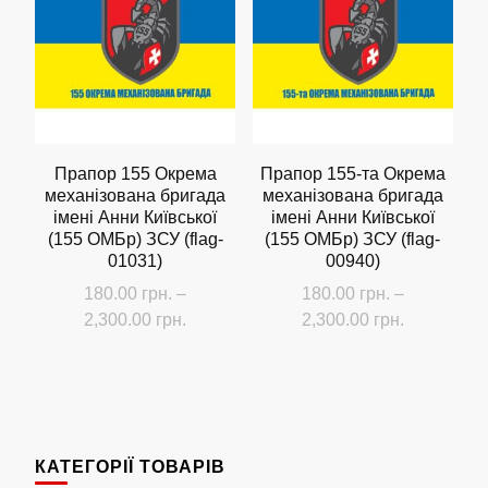
варіантів.
варіантів.
Параметри
Параметри
можна
можна
вибрати
вибрати
на
на
сторінці
сторінці
Прапор 155 Окрема
Прапор 155-та Окрема
механізована бригада
механізована бригада
товару
товару
імені Анни Київської
імені Анни Київської
(155 ОMБр) ЗСУ (flag-
(155 ОMБр) ЗСУ (flag-
01031)
00940)
180.00
грн.
–
180.00
грн.
–
Діапазон
Діапазон
2,300.00
грн.
2,300.00
грн.
цін:
цін:
Цей
Цей
від
від
товар
товар
180.00 грн.
180.00 грн
має
має
до
до
кілька
кілька
2,300.00 грн.
2,300.00 г
КАТЕГОРІЇ ТОВАРІВ
варіантів.
варіантів.