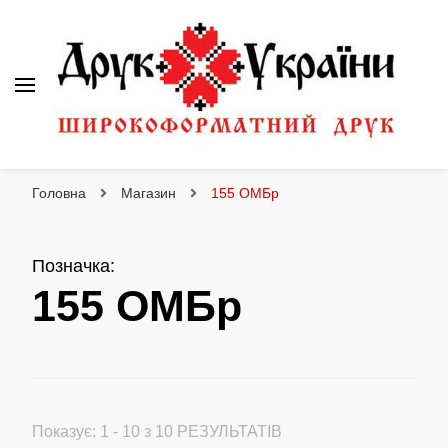
Друк України
Інтернет магазин широкоформатного друку
Головна
Магазин
155 ОМБр
Позначка
:
155 ОМБр
Показує: 1 - 10 з 10 РЕЗУЛЬТАТІВ