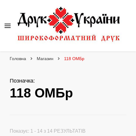
Друк України
Інтернет магазин широкоформатного друку
Головна
Магазин
118 ОМБр
Позначка
:
118 ОМБр
Показує: 1 - 14 з 14 РЕЗУЛЬТАТІВ