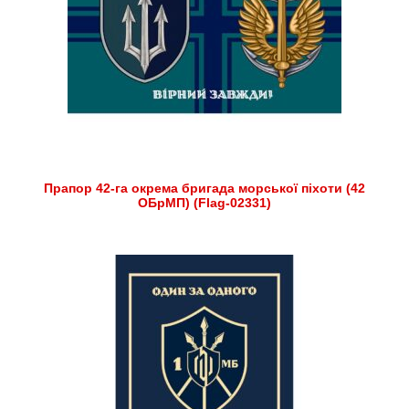
Прапор 42-га окрема бригада морської піхоти (42
ОБрМП) (Flag-02331)