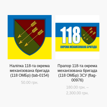
цін:
Цей
від
товар
180.00 грн.
має
до
кілька
2,300.00 грн.
варіантів.
Параметри
можна
вибрати
на
сторінці
Наліпка 118-та окрема
Прапор 118-та окрема
механізована бригада
механізована бригада
товару
(118 ОМБр) (tab-0154)
(118 ОМБр) ЗСУ (flag-
00976)
50.00
грн.
180.00
грн.
–
Діапазон
2,300.00
грн.
цін:
Цей
від