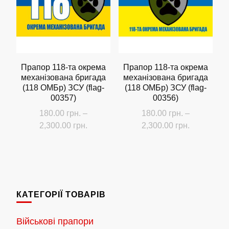
Параметри
можна
вибрати
на
сторінці
Прапор 118-та окрема
Прапор 118-та окрема
механізована бригада
механізована бригада
товару
(118 ОМБр) ЗСУ (flag-
(118 ОМБр) ЗСУ (flag-
00357)
00356)
180.00
грн.
–
180.00
грн.
–
Діапазон
Діапазон
2,300.00
грн.
2,300.00
грн.
цін:
цін:
Цей
Цей
від
від
товар
товар
180.00 грн.
180.00 грн
має
має
до
до
кілька
кілька
2,300.00 грн.
2,300.00 г
КАТЕГОРІЇ ТОВАРІВ
варіантів.
варіантів.
Параметри
Параметри
Військові прапори
можна
можна