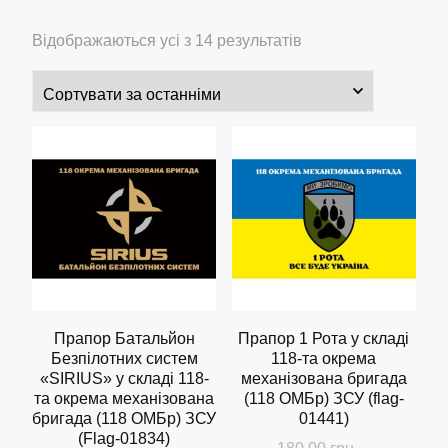
Сортовано
Відображаються усі з 14 результатів
за
останнім
Прапор Батальйон
Прапор 1 Рота у складі
Безпілотних систем
118-та окрема
«SIRIUS» у складі 118-
механізована бригада
та окрема механізована
(118 ОМБр) ЗСУ (flag-
бригада (118 ОМБр) ЗСУ
01441)
(Flag-01834)