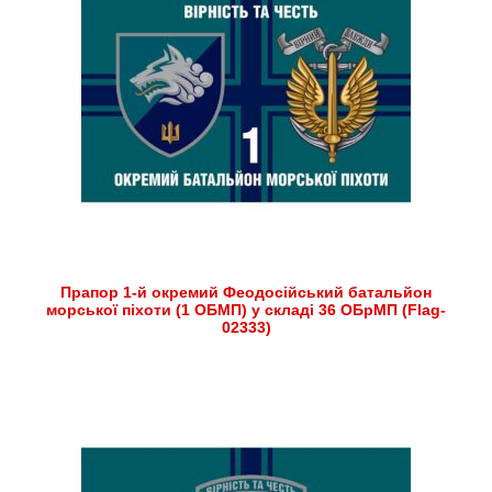
Прапор 1-й окремий Феодосійський батальйон
морської піхоти (1 ОБМП) у складі 36 ОБрМП (Flag-
02333)