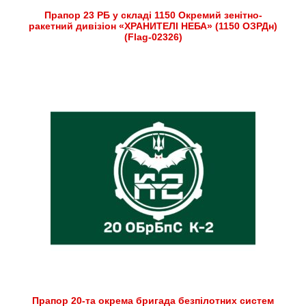
Прапор 23 РБ у складі 1150 Окремий зенітно-
ракетний дивізіон «ХРАНИТЕЛІ НЕБА» (1150 ОЗРДн)
(Flag-02326)
Прапор 20-та окрема бригада безпілотних систем