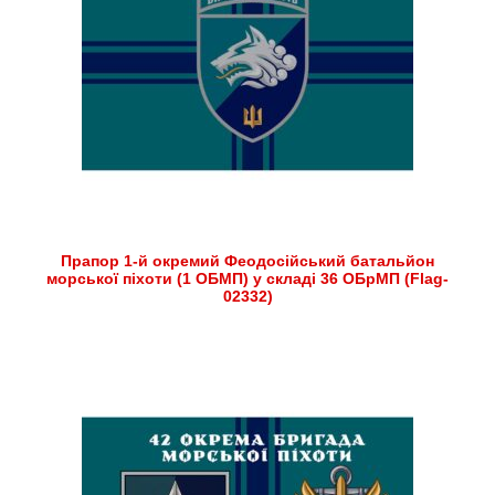
Прапор 1-й окремий Феодосійський батальйон
морської піхоти (1 ОБМП) у складі 36 ОБрМП (Flag-
02332)