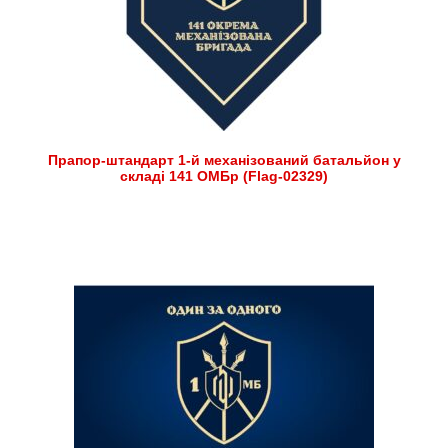
Прапор-штандарт 1-й механізований батальйон у
складі 141 ОМБр (Flag-02329)