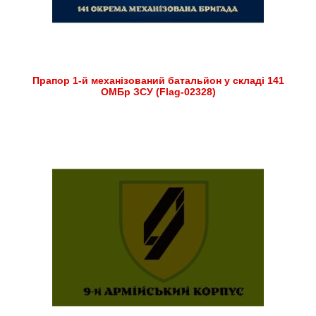
Прапор 1-й механізований батальйон у складі 141
ОМБр ЗСУ (Flag-02328)