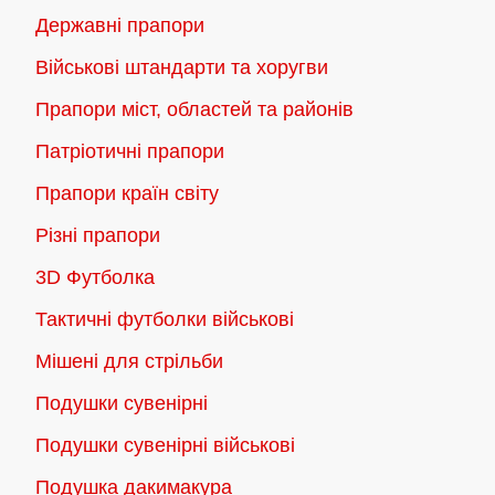
Державні прапори
вибрати
вибрати
на
на
Військові штандарти та хоругви
сторінці
сторінці
Прапори міст, областей та районів
товару
товару
Патріотичні прапори
Прапори країн світу
Різні прапори
3D Футболка
Тактичні футболки військові
Мішені для стрільби
Подушки сувенірні
Подушки сувенірні військові
Подушка дакимакура