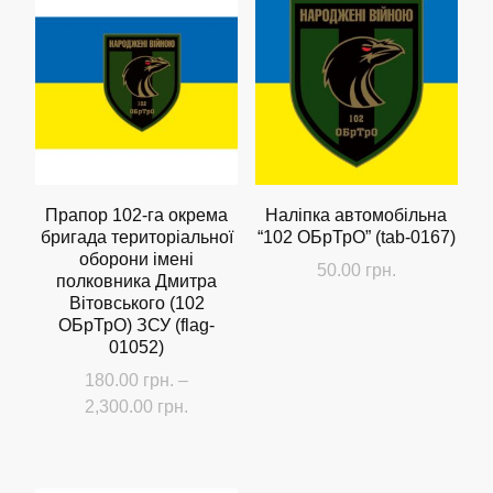
до
до
кілька
кілька
2,300.00 грн.
2,300.00 г
варіантів.
варіантів.
Параметри
Параметри
можна
можна
вибрати
вибрати
на
на
сторінці
сторінці
Прапор 102-га окрема
Наліпка автомобільна
бригада територіальної
“102 ОБрТрО” (tab-0167)
товару
товару
оборони імені
50.00
грн.
полковника Дмитра
Вітовського (102
ОБрТрО) ЗСУ (flag-
01052)
180.00
грн.
–
Діапазон
2,300.00
грн.
цін:
Цей
від
товар
180.00 грн.