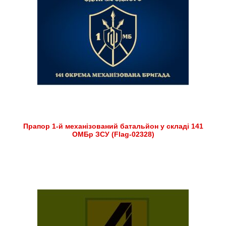
Прапор 1-й механізований батальйон у складі 141
ОМБр ЗСУ (Flag-02328)