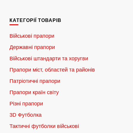
180.00 грн.
має
до
кілька
2,300.00 грн.
КАТЕГОРІЇ ТОВАРІВ
варіантів.
Параметри
Військові прапори
можна
Державні прапори
вибрати
на
Військові штандарти та хоругви
сторінці
Прапори міст, областей та районів
товару
Патріотичні прапори
Прапори країн світу
Різні прапори
3D Футболка
Тактичні футболки військові