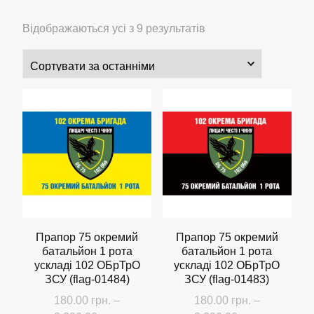
Сортовано
Відображаються усі з 9 результатів
за
останнім
Прапор 75 окремий
Прапор 75 окремий
батальйон 1 рота
батальйон 1 рота
ускладі 102 ОБрТрО
ускладі 102 ОБрТрО
ЗСУ (flag-01484)
ЗСУ (flag-01483)
180.00
грн.
–
180.00
грн.
–