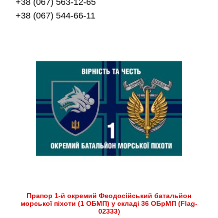
+38 (067) 563-12-65
+38 (067) 544-66-11
Прапор 1-й окремий Феодосійський батальйон
морської піхоти (1 ОБМП) у складі 36 ОБрМП (Flag-
02333)