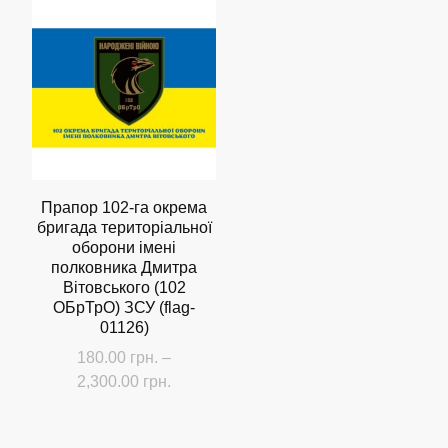
має
до
кілька
2,300.00 грн.
варіантів.
Параметри
можна
вибрати
на
сторінці
Прапор 102-га окрема
бригада територіальної
товару
оборони імені
полковника Дмитра
Вітовського (102
ОБрТрО) ЗСУ (flag-
01126)
180.00
грн.
–
Діапазон
2,300.00
грн.
цін:
Цей
від
товар