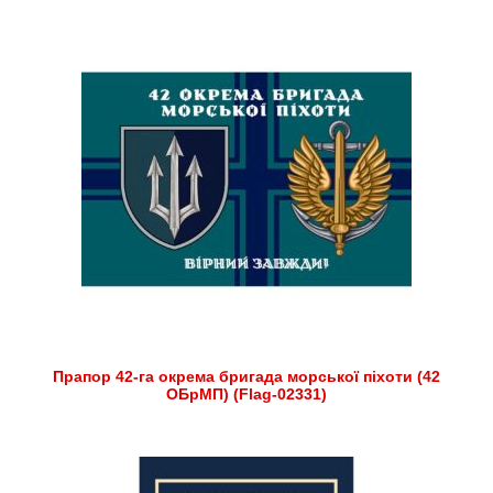
Прапор 42-га окрема бригада морської піхоти (42
ОБрМП) (Flag-02331)