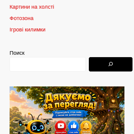
Картини на холсті
Фотозона
Ігрові килимки
Поиск