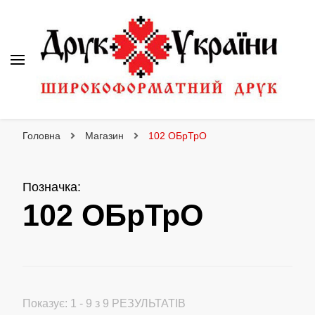
Друк України
Інтернет магазин широкоформатного друку
Головна
Магазин
102 ОБрТрО
Позначка
:
102 ОБрТрО
Показує: 1 - 9 з 9 РЕЗУЛЬТАТІВ