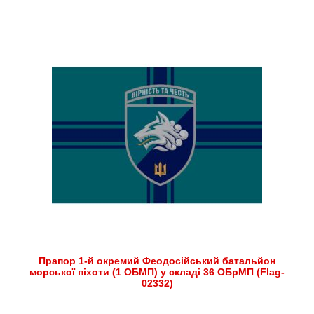
Прапор 1-й окремий Феодосійський батальйон
морської піхоти (1 ОБМП) у складі 36 ОБрМП (Flag-
02332)