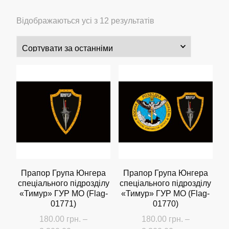
Сортовано
Відображаються усі з 12 результатів
за
останнім
Прапор Група Юнгера
Прапор Група Юнгера
спеціального підрозділу
спеціального підрозділу
«Тимур» ГУР МО (Flag-
«Тимур» ГУР МО (Flag-
01771)
01770)
180.00
грн.
–
180.00
грн.
–