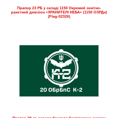
Прапор 23 РБ у складі 1150 Окремий зенітно-
ракетний дивізіон «ХРАНИТЕЛІ НЕБА» (1150 ОЗРДн)
(Flag-02326)