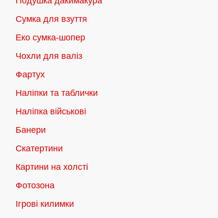
Подушка дакимакура
Сумка для взуття
Еко сумка-шопер
Чохли для валіз
Фартух
Наліпки та таблички
Наліпка військові
Банери
Скатертини
Картини на холсті
Фотозона
Ігрові килимки