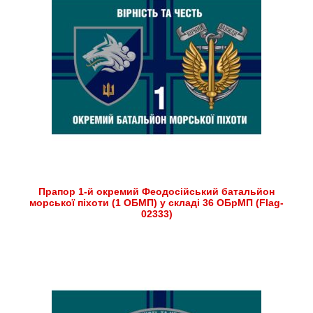
Прапор 1-й окремий Феодосійський батальйон
морської піхоти (1 ОБМП) у складі 36 ОБрМП (Flag-
02333)