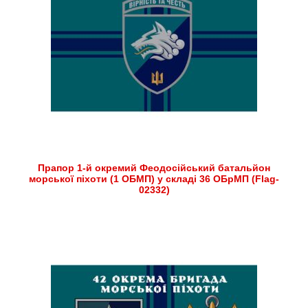
Прапор 1-й окремий Феодосійський батальйон
морської піхоти (1 ОБМП) у складі 36 ОБрМП (Flag-
02332)