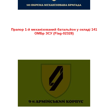
Прапор 1-й механізований батальйон у складі 141
ОМБр ЗСУ (Flag-02328)