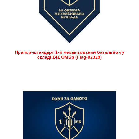
Прапор-штандарт 1-й механізований батальйон у
складі 141 ОМБр (Flag-02329)