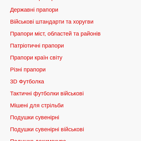
можна
на
Державні прапори
вибрати
сторінці
на
Військові штандарти та хоругви
товару
сторінці
Прапори міст, областей та районів
товару
Патріотичні прапори
Прапори країн світу
Різні прапори
3D Футболка
Тактичні футболки військові
Мішені для стрільби
Подушки сувенірні
Подушки сувенірні військові