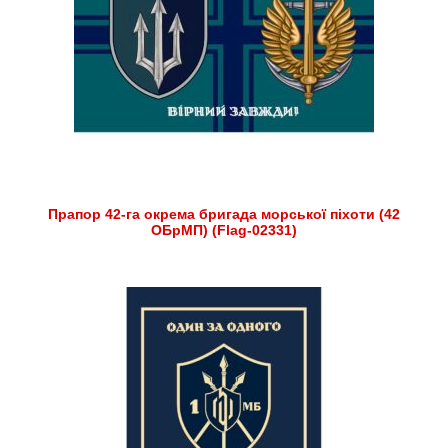
Прапор 42-га окрема бригада морської піхоти (42
ОБрМП) (Flag-02331)