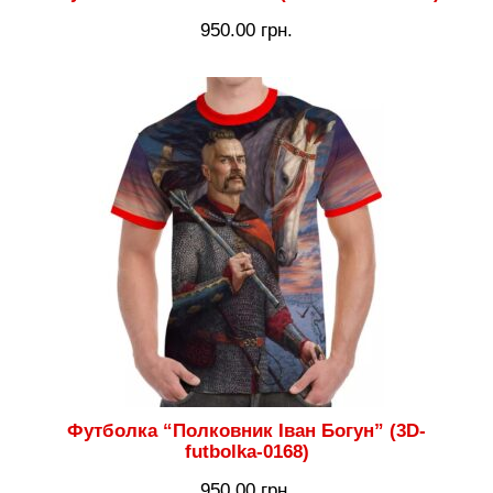
950.00
грн.
Футболка “Полковник Іван Богун” (3D-
futbolka-0168)
950.00
грн.