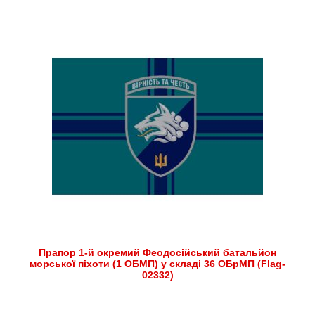
Прапор 1-й окремий Феодосійський батальйон
морської піхоти (1 ОБМП) у складі 36 ОБрМП (Flag-
02332)