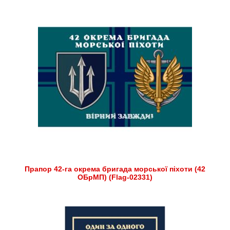
Прапор 42-га окрема бригада морської піхоти (42
ОБрМП) (Flag-02331)