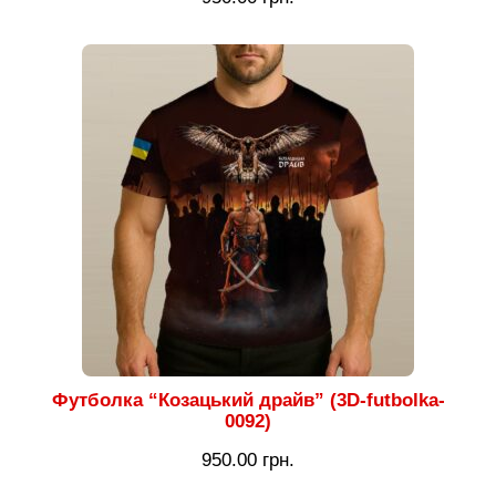
Футболка “Козацький драйв” (3D-futbolka-
0092)
950.00
грн.