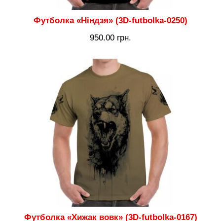
Футболка «Ніндзя» (3D-futbolka-0250)
950.00
грн.
Футболка «Хижак вовк» (3D-futbolka-0167)