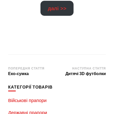
далі >>
Навігація
ПОПЕРЕДНЯ СТАТТЯ
НАСТУПНА СТАТТЯ
Еко-сумка
Дитячі 3D футболки
по
запису
КАТЕГОРІЇ ТОВАРІВ
Військові прапори
Державні прапори