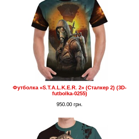
Футболка «S.T.A.L.K.E.R. 2» (Сталкер 2) (3D-
futbolka-0255)
950.00
грн.