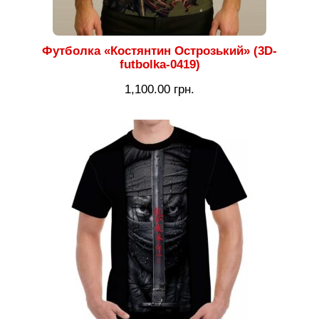
Футболка «Костянтин Острозький» (3D-
futbolka-0419)
1,100.00
грн.