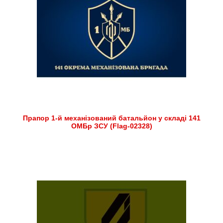
Прапор 1-й механізований батальйон у складі 141
ОМБр ЗСУ (Flag-02328)