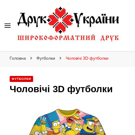
Друк України
Друк України
Інтернет магазин широкоформатного друку
Головна
Футболки
Чоловічі 3D футболки
ФУТБОЛКИ
Чоловічі 3D футболки