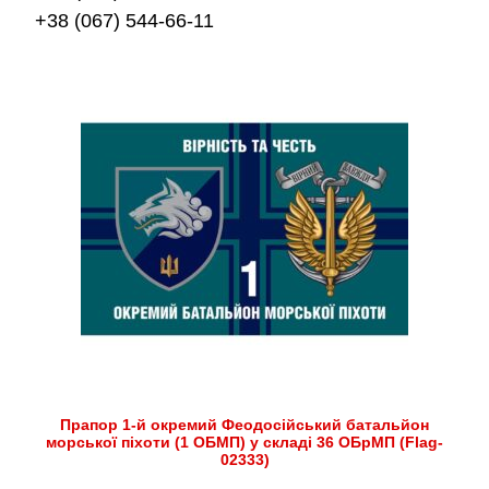
+38 (067) 544-66-11
Прапор 1-й окремий Феодосійський батальйон
морської піхоти (1 ОБМП) у складі 36 ОБрМП (Flag-
02333)