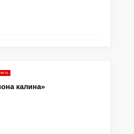
КНГУ)
вона калина»