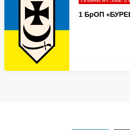
1-Й КОРПУС НГУ «АЗОВ» (1 
1 БрОП «БУРЕ