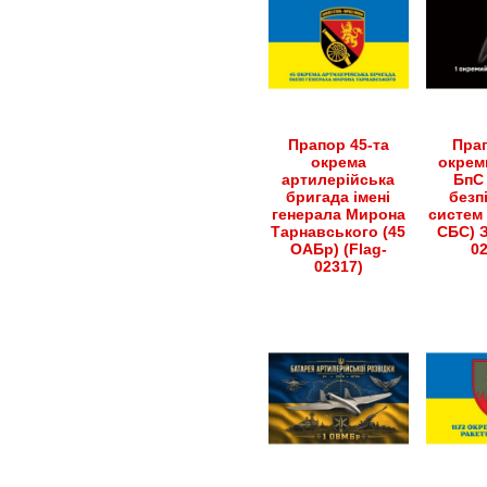
Прапор 45-та
Прап
окрема
окрем
артилерійська
БпС 
бригада імені
безп
генерала Мирона
систем 
Тарнавського (45
СБС) З
ОАБр) (Flag-
0
02317)