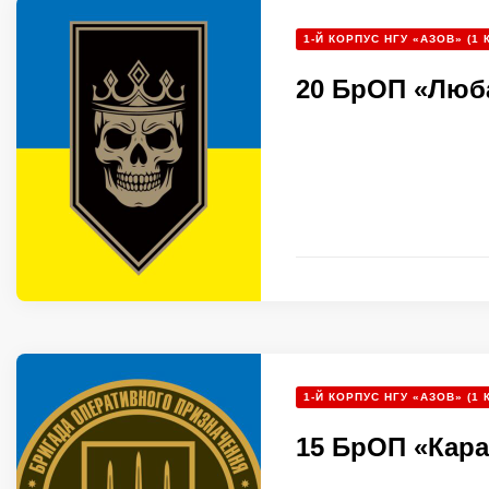
1-Й КОРПУС НГУ «АЗОВ» (1 
20 БрОП «Люб
1-Й КОРПУС НГУ «АЗОВ» (1 
15 БрОП «Кара