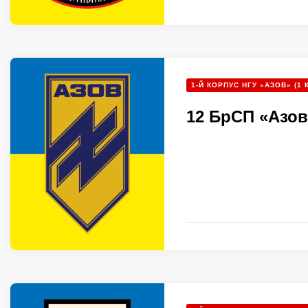
1-Й КОРПУС НГУ «АЗОВ» (1 
12 БрСП «Азов