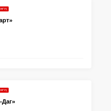
КНГУ)
арт»
КНГУ)
-Даг»