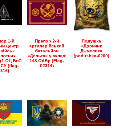
ор 1-й
Прапор 2-й
Подушка
ий центр
артилерійський
«Дрончик
військ
батальйон
Джмелик»
ілотних
«Дельта» у складі
(podushka-0200)
(1 ОЦ БпС
148 ОАБр (Flag-
СУ (flag-
02314)
2316)