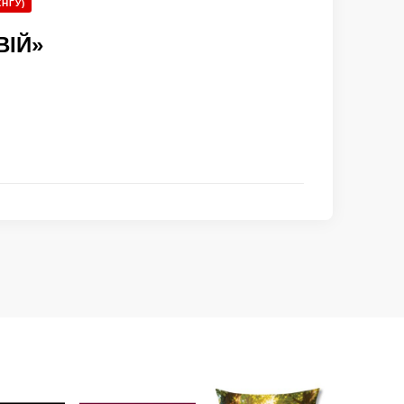
КНГУ)
ВІЙ»