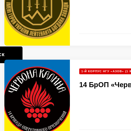
ск
1-Й КОРПУС НГУ «АЗОВ» (1 
14 БрОП «Чер