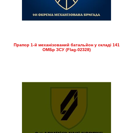
Прапор 1-й механізований батальйон у складі 141
ОМБр ЗСУ (Flag-02328)