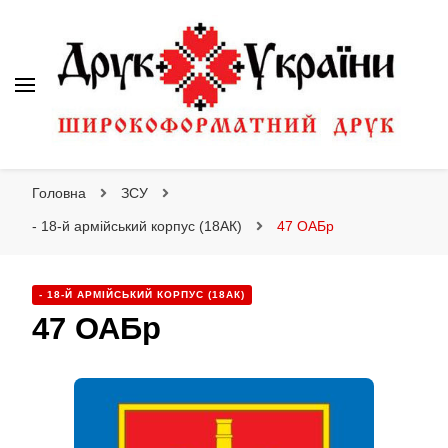
Друк України
Друк України
Інтернет магазин широкоформатного друку
Головна
ЗСУ
- 18-й армійський корпус (18АК)
47 ОАБр
- 18-Й АРМІЙСЬКИЙ КОРПУС (18АК)
47 ОАБр