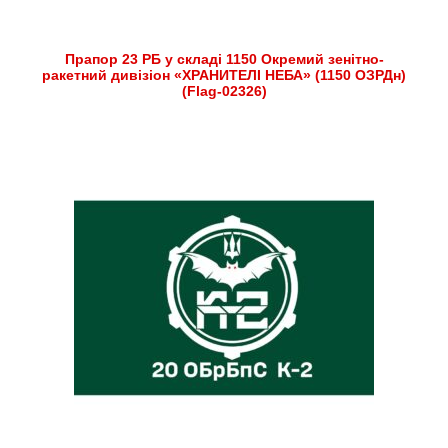
Прапор 23 РБ у складі 1150 Окремий зенітно-
ракетний дивізіон «ХРАНИТЕЛІ НЕБА» (1150 ОЗРДн)
(Flag-02326)