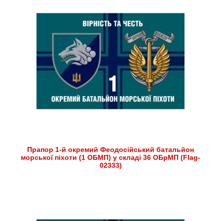
Прапор 1-й окремий Феодосійський батальйон
морської піхоти (1 ОБМП) у складі 36 ОБрМП (Flag-
02333)