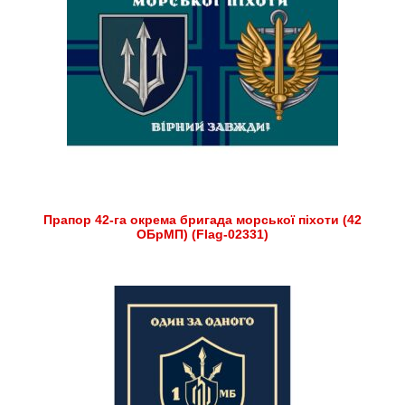
Прапор 42-га окрема бригада морської піхоти (42
ОБрМП) (Flag-02331)