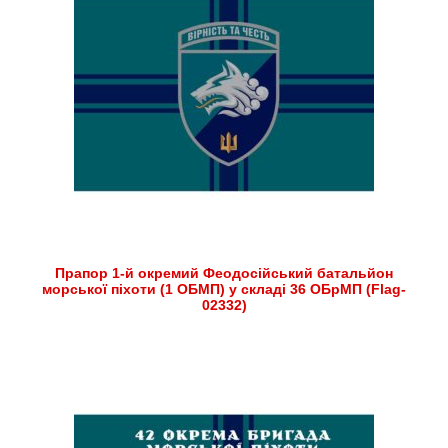
Прапор 1-й окремий Феодосійський батальйон
морської піхоти (1 ОБМП) у складі 36 ОБрМП (Flag-
02332)