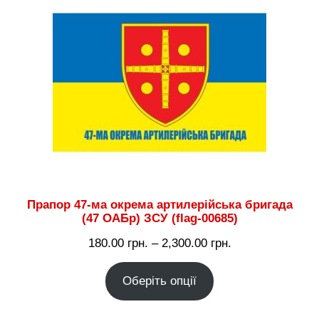
Прапор 47-ма окрема артилерійська бригада
(47 ОАБр) ЗСУ (flag-00685)
Діапазон
180.00
грн.
–
2,300.00
грн.
цін:
Оберіть опції
від
180.00 грн.