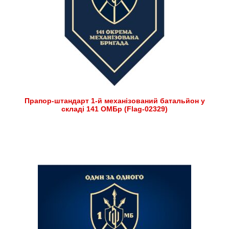
Прапор-штандарт 1-й механізований батальйон у
складі 141 ОМБр (Flag-02329)