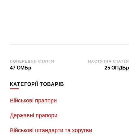
до
2,300.00 грн.
Навігація
ПОПЕРЕДНЯ СТАТТЯ
НАСТУПНА СТАТТЯ
47 ОМБр
25 ОПДБр
по
запису
КАТЕГОРІЇ ТОВАРІВ
Військові прапори
Державні прапори
Військові штандарти та хоругви