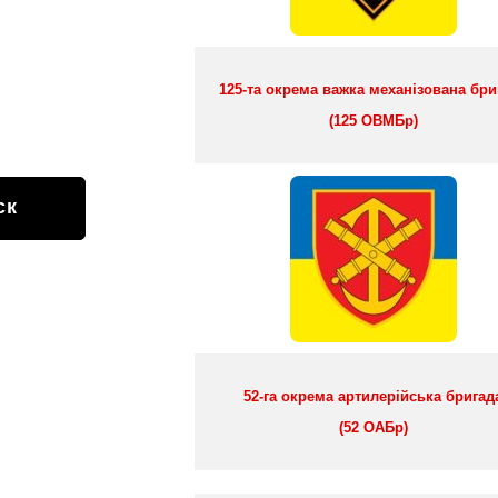
125-та окрема важка механізована бри
(125 ОВМБр)
ск
52-га окрема артилерійська бригад
(52 ОАБр)