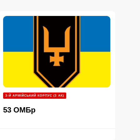
3-Й АРМІЙСЬКИЙ КОРПУС (3 АК)
53 ОМБр