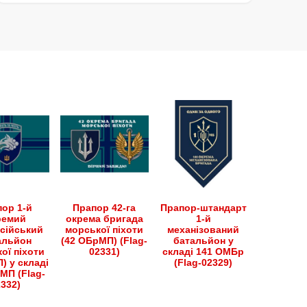
ор 1-й
Прапор 42-га
Прапор-штандарт
ремий
окрема бригада
1-й
сійський
морської піхоти
механізований
альйон
(42 ОБрМП) (Flag-
батальйон у
ої піхоти
02331)
складі 141 ОМБр
) у складі
(Flag-02329)
МП (Flag-
2332)